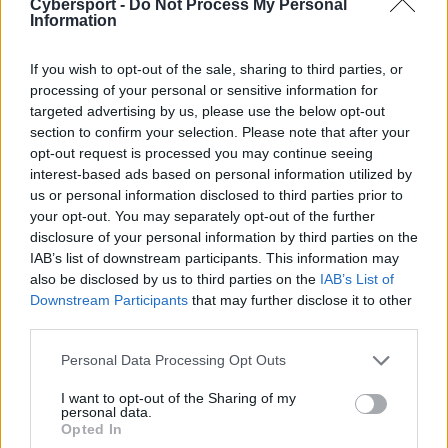
Cybersport -
Do Not Process My Personal
Information
If you wish to opt-out of the sale, sharing to third parties, or
processing of your personal or sensitive information for
targeted advertising by us, please use the below opt-out
section to confirm your selection. Please note that after your
opt-out request is processed you may continue seeing
interest-based ads based on personal information utilized by
us or personal information disclosed to third parties prior to
your opt-out. You may separately opt-out of the further
disclosure of your personal information by third parties on the
Powrót syna marnotrawnego?
IAB’s list of downstream participants. This information may
also be disclosed by us to third parties on the
IAB’s List of
Wiele osób z pewnością kojarzy Szygendę ze złotej ery
Downstream Participants
that may further disclose it to other
third parties.
AGO ROGUE, kiedy to wraz z tą ekipą sięgnął nie tylko
po mistrzostwo Ultraligi, ale także EU Masters. Team
Personal Data Processing Opt Outs
Vitality postanowił zakontraktować obiecującego
zawodnika do swojego składu przed wiosennym
I want to opt-out of the Sharing of my
personal data.
splitem. Ta edycja nie poszła jednak po myśli
Opted In
francuskiej organizacji. Pszczoły zajęły ostatnie miejsce,