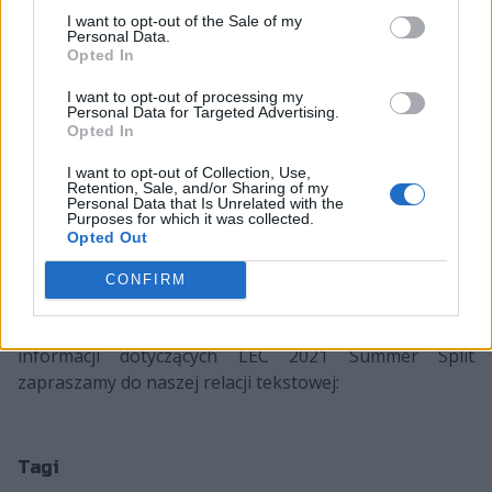
co poskutkowało gruntowną przebudową składu
I want to opt-out of the Sale of my
Personal Data.
jeszcze przed latem. Od tamtego czasu Szygenda
Opted In
występował w La Ligue Française, gdzie radził sobie
I want to opt-out of processing my
bardzo dobrze i doprowadził Vitality.Bee do drugiego
Personal Data for Targeted Advertising.
miejsca w tabeli. Zespół przegrał tylko dwa spotkania z
Opted In
najsilniejszymi drużynami w lidze – Misfits Premier oraz
I want to opt-out of Collection, Use,
Karmine Corp.
Retention, Sale, and/or Sharing of my
Personal Data that Is Unrelated with the
Purposes for which it was collected.
Vitality ma przed sobą bardzo trudnego przeciwnika.
Opted Out
Już w piątek o godzinie 21:00 zmierzy się z
rozpędzonym Fnatic. Następnego dnia będzie
CONFIRM
faworytem, ponieważ podejmować będzie SK Gaming,
które wciąż zajmuje ostatnie miejsce w tabeli. Po więcej
informacji dotyczących LEC 2021 Summer Split
zapraszamy do naszej relacji tekstowej:
Tagi