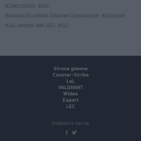
#Team Vitality
#LEC
#League of Legends European Championship
#Szygenda
#LEC summer split 2021
#SLT
Strona główna
Counter-Strike
LoL
VALORANT
Wideo
Esport
LEC
Znajdziesz nas na: