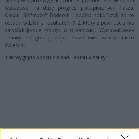
nie są w stanie wygrać, chociaż przedostatni weekend
wskazywał na duży progres podopiecznych Tasza.
Oskar "Selfmade" Boderek i spółka zakończyli za to
ostatni tydzień z rezultatem 0-2, który z pewnością nie
satysfakcjonuje nikogo w organizacji. Wprowadzenie
zmiany na górnej alejce może więc wnieść nieco
świeżości.
Tak wygląda obecnie skład Teamu Vitality: