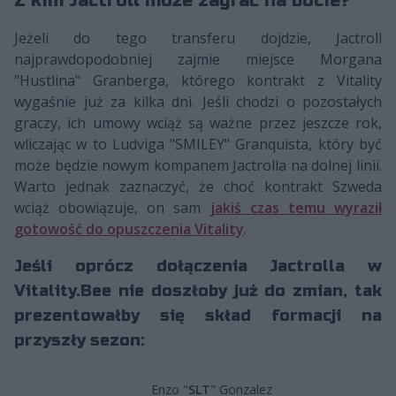
Z kim Jactroll może zagrać na bocie?
Jeżeli do tego transferu dojdzie, Jactroll
najprawdopodobniej zajmie miejsce Morgana
"Hustlina" Granberga, którego kontrakt z Vitality
wygaśnie już za kilka dni. Jeśli chodzi o pozostałych
graczy, ich umowy wciąż są ważne przez jeszcze rok,
wliczając w to Ludviga "SMILEY" Granquista, który być
może będzie nowym kompanem Jactrolla na dolnej linii.
Warto jednak zaznaczyć, że choć kontrakt Szweda
wciąż obowiązuje, on sam
jakiś czas temu wyraził
gotowość do opuszczenia Vitality
.
Jeśli oprócz dołączenia Jactrolla w
Vitality.Bee nie doszłoby już do zmian, tak
prezentowałby się skład formacji na
przyszły sezon:
Enzo "
SLT
" Gonzalez