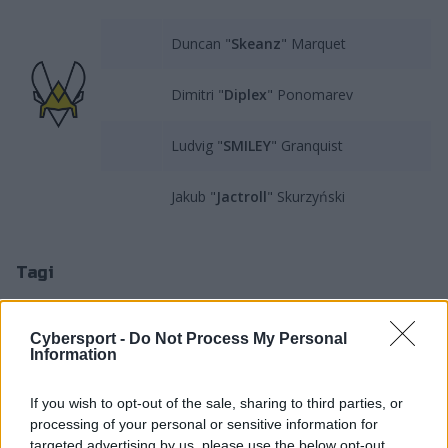
Duncan "
Skeanz
" Marquet
Dimitri "
Diplex
" Ponomarev
Ludvig "
SMILEY
" Granquist
Jakub "
Jactroll
" Skurzyński
Tagi
#Vitality
#Team Vitality
#JacTroll
#Misfits Premier
#LFL
Cybersport -
Do Not Process My Personal
#Vitality.Bee
#LFL 2022 Spring
Information
If you wish to opt-out of the sale, sharing to third parties, or
processing of your personal or sensitive information for
targeted advertising by us, please use the below opt-out