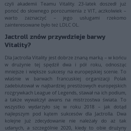
czyli akademii Teamu Vitality. 23-latek doszedł już
ponoć do słownego porozumienia z VIT, aczkolwiek –
warto zaznaczyć – jego usługami rzekomo
zainteresowane było też LDLC OL.
Jactroll znów przywdzieje barwy
Vitality?
Dla Jactrolla Vitality jest dobrze znaną marką – w końcu
w drużynie tej spędził dwa i pół roku, odnosząc
mniejsze i większe sukcesy na europejskiej scenie. To
właśnie w barwach francuskiej organizacji Polak
zadebiutował w najbardziej prestiżowych europejskich
rozgrywkach League of Legends, stawał na ich podium,
a także wywalczył awans na mistrzostwa świata. To
wszystko wydarzyło się w roku 2018 – jak dotąd
najlepszym pod kątem sukcesów dla Jactrolla. Dwa
kolejne już zdecydowanie nie należały do aż tak
udanych, a szczególnie 2020, kiedy to obie drużyny