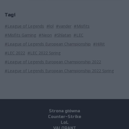
Tagi
#League of Legends
#lol
#vander
#Misfits
#Misfits Gaming
#Neon
#Shlatan
#LEC
#League of Legends European Championship
#HiRit
#LEC 2022
#LEC 2022 Spring
#League of Legends European Championship 2022
#League of Legends European Championship 2022 Spring
Strona główna
Counter-Strike
LoL
VALORANT