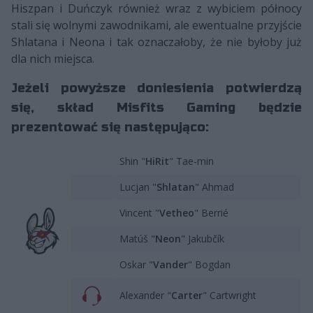
Hiszpan i Duńczyk również wraz z wybiciem północy
stali się wolnymi zawodnikami, ale ewentualne przyjście
Shlatana i Neona i tak oznaczałoby, że nie byłoby już
dla nich miejsca.
Jeżeli powyższe doniesienia potwierdzą
się, skład Misfits Gaming będzie
prezentować się następująco:
Shin "
HiRit
" Tae-min
Lucjan "
Shlatan
" Ahmad
Vincent "
Vetheo
" Berrié
Matúš "
Neon
" Jakubčík
Oskar "
Vander
" Bogdan
Alexander "
Carter
" Cartwright