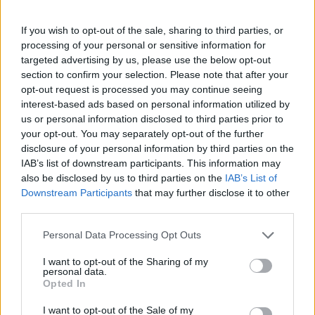
Co istotne, Ahmad miał spory wkład w te sukcesy, co
najwyraźniej nie uszło uwadze działaczom organizacji.
If you wish to opt-out of the sale, sharing to third parties, or
Co istotne, jeżeli Shlatan faktycznie znajdzie się w
processing of your personal or sensitive information for
głównym zespole na przyszły rok, to stanie przed
targeted advertising by us, please use the below opt-out
szansą na debiut w najwyższej klasie rozgrywkowej w
section to confirm your selection. Please note that after your
opt-out request is processed you may continue seeing
Europie. Dotychczas bowiem rywalizował on wyłącznie
interest-based ads based on personal information utilized by
w starokontynentalnych ligach regionalnych m.in. w
us or personal information disclosed to third parties prior to
Polsce oraz Hiszpanii.
your opt-out. You may separately opt-out of the further
disclosure of your personal information by third parties on the
Neon łączony z powrotem do
IAB’s list of downstream participants. This information may
organizacji
also be disclosed by us to third parties on the
IAB’s List of
Downstream Participants
that may further disclose it to other
Na tym jednak informacje od Wolfa się nie kończą.
third parties.
Ceniony dziennikarz ogłosił wszak, że w trakcie
Personal Data Processing Opt Outs
rozgrywek 2022 dolnej alei Królików strzec będzie
Matúš "Neon" Jakubčík. Dla Słowaka byłby to powrót
I want to opt-out of the Sharing of my
do formacji, której barw bronił już w 2019 roku.
personal data.
Opted In
Niemniej wówczas grywał głównie w akademii i z
czasem zdecydował się na transfer do FC Schalke 04,
I want to opt-out of the Sale of my