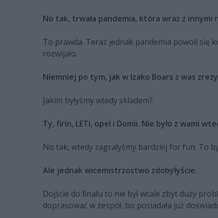
No tak, trwała pandemia, która wraz z innymi r
To prawda. Teraz jednak pandemia powoli się koń
rozwijało.
Niemniej po tym, jak w Izako Boars z was zre
Jakim byłyśmy wtedy składem?
Ty, firin, LETi, opel i Domii. Nie było z wami w
No tak, wtedy zagrałyśmy bardziej for fun. To by
Ale jednak wicemistrzostwo zdobyłyście.
Dojście do finału to nie był wcale zbyt duży prob
doprasować w zespół, bo posiadała już doświadc