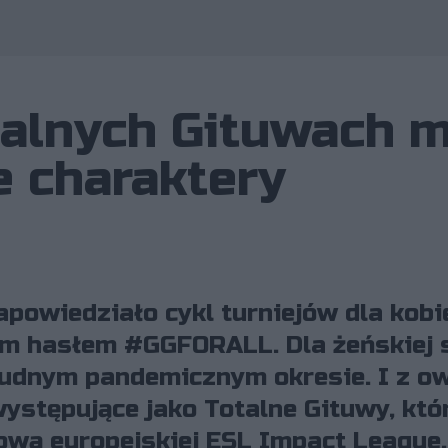
talnych Gituwach 
e charaktery
powiedziało cykl turniejów dla kobie
m hasłem #GGFORALL. Dla żeńskiej 
udnym pandemicznym okresie. I z o
występujące jako Totalne Gituwy, któ
ową europejskiej ESL Impact League.