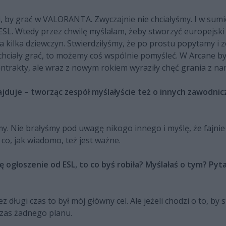
i, by grać w VALORANTA. Zwyczajnie nie chciałyśmy. I w sumie
ESL. Wtedy przez chwilę myślałam, żeby stworzyć europejski s
ła kilka dziewczyn. Stwierdziłyśmy, że po prostu popytamy i 
 chciały grać, to możemy coś wspólnie pomyśleć. W Arcane by
ontrakty, ale wraz z nowym rokiem wyraziły chęć grania z nami
znajduje – tworząc zespół myślałyście też o innych zawodnic
my. Nie brałyśmy pod uwagę nikogo innego i myślę, że fajnie
o, jak wiadomo, też jest ważne.
ę ogłoszenie od ESL, to co byś robiła? Myślałaś o tym? Py
 długi czas to był mój główny cel. Ale jeżeli chodzi o to, by 
czas żadnego planu.