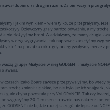
nsował dopiero za drugim razem. Za pierwszym przegrałyś
yśmy i jakim wynikiem – wiem tylko, że przegrałyśmy. Jeżeli 
 zaskoczyły. Dziewczyny grały bardzo odważnie, a my trochę 
Ale nie złożyłyśmy broni. Wiedziałyśmy, że mamy drugie kwalif
szłyśmy w dryg wygrywania i tak naprawdę zaczęłyśmy wygry
 Jakby ktoś na początku roku, gdy przegrywałyśmy mecze z p
.
e waszą grupę? Miałyście w niej GODSENT, miałyście NOFEAR5
i o awans.
 czasach Izako Boars zawsze przegrywałyśmy, bo wtedy była
 trochę zmienił się skład, bo nie było już ich snajperki, vi
zką, ale chyba pozostała przy VALORANCIE. Tak czy inaczej,
 bo wygrałyśmy 2:0. Ten mecz strasznie nas nakręcił i pote
 że GODSENT nie będzie raczej szczególnie lepsze od NOFEA