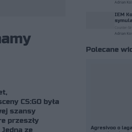
Adrian Ko
IEM Ko
fot. GG League
symula
Counter-Str
mamy
Adrian Ko
Polecane wi
t,
sceny CS:GO była
wej szansy
re przeszły
Agresivoo o laga
 Jedną ze