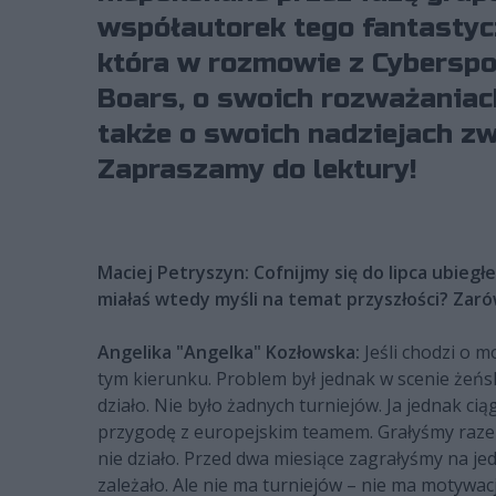
współautorek tego fantastyc
która w rozmowie z Cyberspor
Boars, o swoich rozważania
także o swoich nadziejach z
Zapraszamy do lektury!
Maciej Petryszyn: Cofnijmy się do lipca ubiegł
miałaś wtedy myśli na temat przyszłości? Zaró
Angelika "Angelka" Kozłowska:
Jeśli chodzi o m
tym kierunku. Problem był jednak w scenie żeńsk
działo. Nie było żadnych turniejów. Ja jednak ci
przygodę z europejskim teamem. Grałyśmy razem 
nie działo. Przed dwa miesiące zagrałyśmy na je
zależało. Ale nie ma turniejów – nie ma motywacj