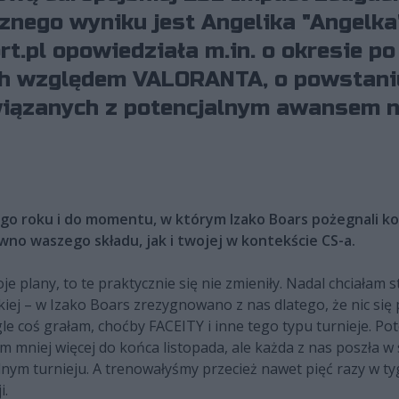
znego wyniku jest Angelika "Angelka
t.pl opowiedziała m.in. o okresie po
ch względem VALORANTA, o powstaniu
wiązanych z potencjalnym awansem na
ego roku i do momentu, w którym Izako Boars pożegnali kob
wno waszego składu, jak i twojej w kontekście CS-a.
oje plany, to te praktycznie się nie zmieniły. Nadal chciałam 
iej – w Izako Boars zrezygnowano z nas dlatego, że nic się 
ągle coś grałam, choćby FACEITY i inne tego typu turnieje. 
mniej więcej do końca listopada, ale każda z nas poszła w 
dnym turnieju. A trenowałyśmy przecież nawet pięć razy w ty
i.