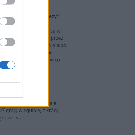
ganizował kolejne imprezy?
ę to z emocjami, jakie są w
tem więc występowałam przez
przypadkowe osoby. Dwie albo
zyły, że to wszystko się
 tak naprawdę nie było w co
wać w VALORANCIE. Ale
z kolei jak j3nkon. No ale
7 grają w equipie, z którą
gra w CS-a.