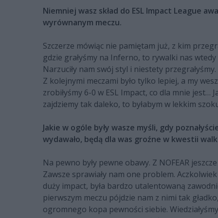
Niemniej wasz skład do ESL Impact League awa
wyrównanym meczu.
Szczerze mówiąc nie pamiętam już, z kim przegrał
gdzie grałyśmy na Inferno, to rywalki nas wtedy
Narzuciły nam swój styl i niestety przegrałyśmy. 
Z kolejnymi meczami było tylko lepiej, a my we
zrobiłyśmy 6-0 w ESL Impact, co dla mnie jest…
zajdziemy tak daleko, to byłabym w lekkim szoku
Jakie w ogóle były wasze myśli, gdy poznałyści
wydawało, będą dla was groźne w kwestii walk
Na pewno były pewne obawy. Z NOFEAR jeszcze w
Zawsze sprawiały nam one problem. Aczkolwiek tam
duży impact, była bardzo utalentowaną zawodnic
pierwszym meczu pójdzie nam z nimi tak gładko,
ogromnego kopa pewności siebie. Wiedziałyśmy,