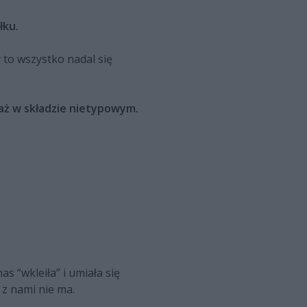
łku.
 to wszystko nadal się
aż w składzie nietypowym.
as “wkleiła” i umiała się
 z nami nie ma.