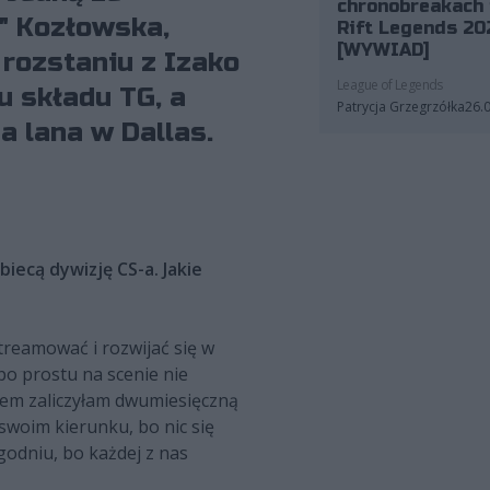
chronobreakach 
" Kozłowska,
Rift Legends 20
[WYWIAD]
 rozstaniu z Izako
League of Legends
 składu TG, a
Patrycja Grzegrzółka
26.
 lana w Dallas.
iecą dywizję CS-a. Jakie
streamować i rozwijać się w
po prostu na scenie nie
Potem zaliczyłam dwumiesięczną
swoim kierunku, bo nic się
godniu, bo każdej z nas