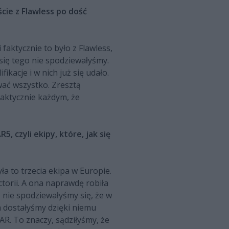
cie z Flawless po dość
faktycznie to było z Flawless,
się tego nie spodziewałyśmy.
ikacje i w nich już się udało.
wać wszystko. Zresztą
raktycznie każdym, że
, czyli ekipy, które, jak się
 to trzecia ekipa w Europie.
ctorii. A ona naprawdę robiła
 nie spodziewałyśmy się, że w
m dostałyśmy dzięki niemu
R. To znaczy, sądziłyśmy, że