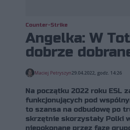
Counter-Strike
Angelka: W To
dobrze dobran
Maciej Petryszyn
29.04.2022, godz. 14:26
Na początku 2022 roku ESL za
funkcjonujących pod wspólny
to szansa na odbudowę po tr
skrzętnie skorzystały Polki 
niepokonane przez fazę grup