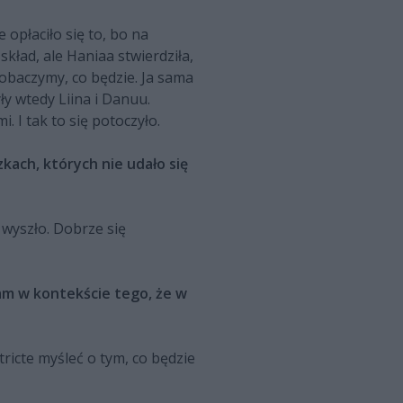
 opłaciło się to, bo na
kład, ale Haniaa stwierdziła,
zobaczymy, co będzie. Ja sama
ły wtedy Liina i Danuu.
. I tak to się potoczyło.
zkach, których nie udało się
 wyszło. Dobrze się
tam w kontekście tego, że w
stricte myśleć o tym, co będzie