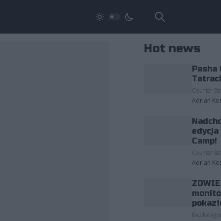
Hot news
Pasha 
Tatrac
Counter-Str
Adrian Ko
Nadcho
edycja
Camp!
Counter-Str
Adrian Ko
ZOWIE 
monito
pokazi
Bez kategor