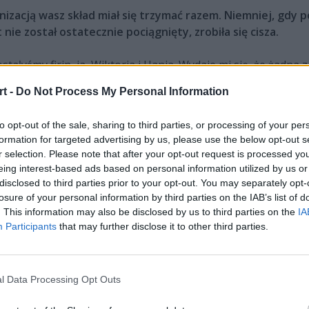
nizacją wasz skład miał się trzymać razem. Niemniej, gdy
nie został ostatecznie pociągnięty, zrobiła się cisza.
zostałyśmy firin, ja, Wiktoria i Hania. Wydaje mi się, że żadna
cież trzeba było szukać nowej zawodniczki. Tak więc wszystko
t -
Do Not Process My Personal Information
tronę. Chyba w tej kwestii nie powiem ci więcej niż powiedział
to opt-out of the sale, sharing to third parties, or processing of your per
wóch organizacji, ale nie chciałyście się pakować w jakie
formation for targeted advertising by us, please use the below opt-out s
r selection. Please note that after your opt-out request is processed y
y za organizacje. Ale na pewno nie były to żadne duże ekipy
eing interest-based ads based on personal information utilized by us or
ch rzeczach.
disclosed to third parties prior to your opt-out. You may separately opt-
losure of your personal information by third parties on the IAB’s list of
. This information may also be disclosed by us to third parties on the
IA
eamowanie. Myśl była taka, by na razie odsunąć na bok 
Participants
that may further disclose it to other third parties.
ansmisji?
 żadnych żeńskich składów. Nic się w tamtym okresie nie dzia
 też moment, gdy myślałam o VALORANCIE. Zagrałam nawet na
l Data Processing Opt Outs
ak CS to CS. To ta gra sprawa mi większą frajdę. Z kolei 