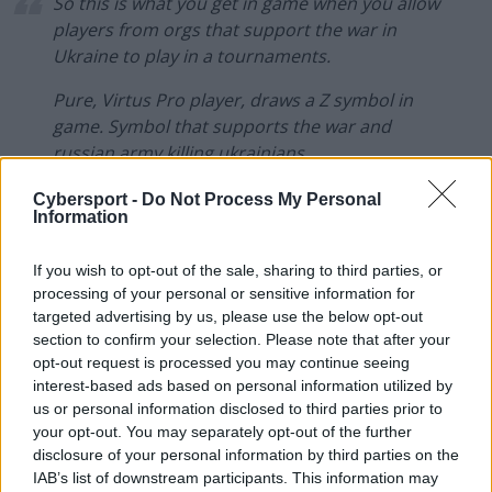
So this is what you get in game when you allow
players from orgs that support the war in
Ukraine to play in a tournaments.
Pure, Virtus Pro player, draws a Z symbol in
game. Symbol that supports the war and
russian army killing ukrainians
They should be banned. indefinetely
Cybersport -
Do Not Process My Personal
Information
pic.twitter.com/LOC6VME8f1
— Vitalii Volochai #StandWithUkraine (@v1lat)
If you wish to opt-out of the sale, sharing to third parties, or
April 29, 2022
processing of your personal or sensitive information for
targeted advertising by us, please use the below opt-out
Konsekwencje dla gracza i organizacji
section to confirm your selection. Please note that after your
opt-out request is processed you may continue seeing
Jak nietrudno się domyślić, zachowanie 18-letniego
interest-based ads based on personal information utilized by
us or personal information disclosed to third parties prior to
Rosjanina spotkało się z ogromną krytyką, której nie
your opt-out. You may separately opt-out of the further
zmniejszyły nawet późniejsze wyjaśnienia
disclosure of your personal information by third parties on the
opublikowane w formie wideo. –
Chciałbym odnieść się
IAB’s list of downstream participants. This information may
do rzeczy, która miała miejsce podczas pierwszego