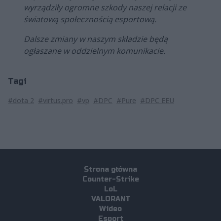
wyrządziły ogromne szkody naszej relacji ze
światową społecznością esportową.
Dalsze zmiany w naszym składzie będą
ogłaszane w oddzielnym komunikacie.
Tagi
#dota 2
#virtus.pro
#vp
#DPC
#Pure
#DPC EEU
Strona główna
Counter-Strike
LoL
VALORANT
Wideo
Esport