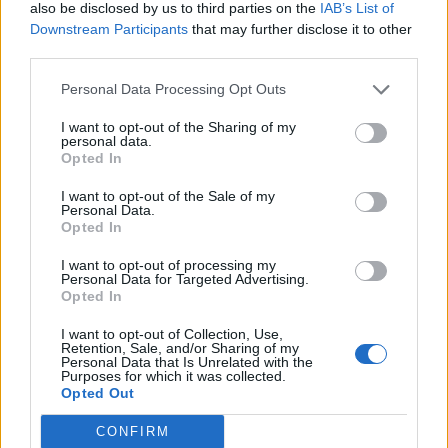
also be disclosed by us to third parties on the
IAB’s List of
meczu z Mind Games. Gra przez długi czas była
Downstream Participants
that may further disclose it to other
zapauzowana. Wraz z chłopakami zaczęliśmy
third parties.
rozmawiać i rysować po minimapie. Gdy zdaliśmy
Personal Data Processing Opt Outs
sobie sprawę, co konkretnie przedstawia mój rysunek,
staraliśmy się go zasłonić. Nie miałem zamiaru nikogo
I want to opt-out of the Sharing of my
urazić, to wszystko stało się przypadkowo. Pokój wam
personal data.
Opted In
wszystkim
– tłumaczył Moskalenko, który zawodnikiem
VP został w listopadzie ubiegłego roku. Nic to jednak
I want to opt-out of the Sale of my
Personal Data.
nie dało.
Opted In
Valve bowiem podjęło decyzję o karnym wykluczeniu
I want to opt-out of processing my
drużyny z DPC EEU i anulowało jej zwycięstwo 2:0 z
Personal Data for Targeted Advertising.
Opted In
Mind, przyznając wygraną oponentom Pure'a i spółki.
Tym samym Outsiders na pewno nie pojawią się na ESL
I want to opt-out of Collection, Use,
Retention, Sale, and/or Sharing of my
One Stockholm 2022, co w znacznym stopniu wpłynie
Personal Data that Is Unrelated with the
na ich pozycję w rankingu Dota Pro Circuit i
Purposes for which it was collected.
Opted Out
jednocześnie zmniejszy ich szanse na awans na The
International 2022. Taki obrót spraw ewidentnie nie
CONFIRM
spodobał się przedstawicielom Virtus.pro, którzy dali