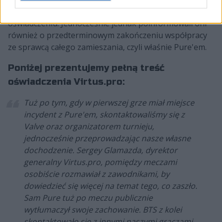
temu wyraz w opublikowanym przez siebie
oświadczeniu. Jednocześnie jednak poinformowali oni
również o przedterminowym zakończeniu współpracy
ze sprawcą całego zamieszania, czyli właśnie Pure'em.
Poniżej prezentujemy pełną treść
oświadczenia Virtus.pro:
Tuż po tym, gdy w pierwszej grze miał miejsce
incydent z Pure'em, skontaktowaliśmy się z
Valve oraz organizatorem turnieju,
jednocześnie przeprowadzając nasze własne
dochodzenie. Sergey Glamazda, dyrektor
generalny Virtus.pro, pomiędzy meczami
osobiście rozmawiał z zawodnikami, by
dowiedzieć się więcej na temat tego, co zaszło.
Sam Pure tuż po meczu publicznie
wytłumaczył swoje zachowanie. BTS z kolei
skontaktowało się z innymi naszymi graczami,