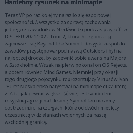
Haniebny rysunek na minimapie
Teraz VP po raz kolejny naraziło się esportowej
społeczności. A wszystko za sprawą zachowania
jednego z zawodników Niedźwiedzi podczas play-offów
DPC EEU 2021/2022 Tour 2, których organizacją
zajmowało się Beyond The Summit. Rosyjski zespół do
zawodów przystępował pod nazwą Outsiders i był na
najlepszej drodze, by zapewnić sobie awans na Majora
w Sztokholmie. Wszak najpierw pokonał on CIS Rejects,
a potem również Mind Games. Niemniej przy okazji
tego drugiego pojedynku reprezentujący Virtusów Ivan
"Pure" Moskalenko narysował na minimapę dużą literę
Z. A ta, jak pewnie większość wie, jest symbolem
rosyjskiej agresji na Ukrainę. Symbol ten możemy
dostrzec m.in. na czołgach, które od dwóch miesięcy
uczestniczą w działaniach wojennych za naszą
wschodnią granicą.