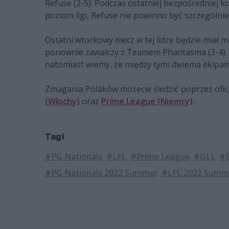
Refuse (2-5). Podczas ostatniej bezpośredniej k
poziom ligi, Refuse nie powinno być szczególni
Ostatni wtorkowy mecz w tej lidze będzie miał m
ponownie zawalczy z Teamem Phantasma (3-4). P
natomiast wiemy, że między tymi dwiema ekipami 
Zmagania Polaków możecie śledzić poprzez oficja
(Włochy)
oraz
Prime League (Niemcy)
.
Tagi
#PG Nationals
#LFL
#Prime League
#GLL
#E
#PG Nationals 2022 Summer
#LFL 2022 Summ