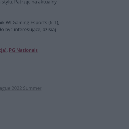
stylu. Patrząc na aktualny
śnik WLGaming Esports (6-1),
być interesujące, dzisiaj
ja)
,
PG Nationals
eague 2022 Summer