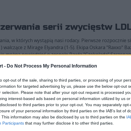
przerwania serii zwycięstw LD
ania, w których wystąpią nasi rodacy. Pierwsze rozpocznie si
walczące z Mirage Elyandra (1-5). Ekipa Oskara "Raxxo" Ba
ie można powiedzieć o zespole Pawła "Czekolada" Szczepan
dają aktualnie na topowy zespół w lidze.
t -
Do Not Process My Personal Information
o prostu nie możecie przegapić. LDLC OL (6-0), które wygra
to opt-out of the sale, sharing to third parties, or processing of your per
 z półfinalistą tego samego turnieju. Vitality.Bee (5-2) w da
formation for targeted advertising by us, please use the below opt-out s
ystkich lig regionalnych. Te zespoły charakteryzują się ni
r selection. Please note that after your opt-out request is processed y
actroll" Skurzyński był nazywany najlepszym wspierającym
eing interest-based ads based on personal information utilized by us or
obie na LDLC, być może ludzie znowu go docenią.
disclosed to third parties prior to your opt-out. You may separately opt-
losure of your personal information by third parties on the IAB’s list of
ier (1-5) z aktualnymi mistrzami LoL-owego odpowiednika Li
. This information may also be disclosed by us to third parties on the
IA
Participants
that may further disclose it to other third parties.
 w tabeli. Dla Króliczków to niezwykle trudny przeciwnik, z