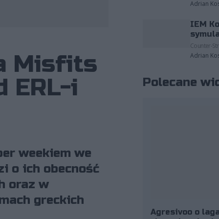
Adrian Ko
IEM Ko
fot. Riot Games/Michał Konkol
symula
Counter-Str
a Misfits
Adrian Ko
d ERL-i
Polecane wi
per weekiem we
zi o ich obecność
h oraz w
amach greckich
Agresivoo o laga