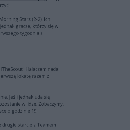
rzyć.
orning Stars (2-2). Ich
jednak gracze, którzy się w
ierwszego tygodnia z
illTheScout" Hałaczem nadal
pierwszą lokatę razem z
e. Jeśli jednak uda się
pozostanie w lidze. Zobaczymy,
sce o godzinie 19.
e drugie starcie z Teamem