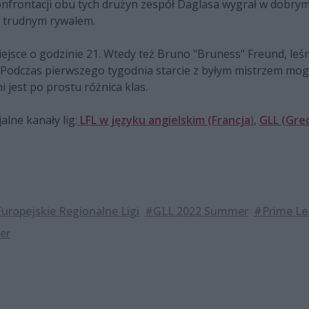
onfrontacji obu tych drużyn zespół Daglasa wygrał w dobrym 
e trudnym rywalem.
iejsce o godzinie 21. Wtedy też Bruno "Bruness" Freund, le
odczas pierwszego tygodnia starcie z byłym mistrzem mogło 
jest po prostu różnica klas.
lne kanały lig:
LFL w języku angielskim (Francja
)
,
GLL (Grec
uropejskie Regionalne Ligi
#GLL 2022 Summer
#Prime L
er