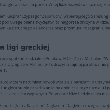
 dżunglera urwie im punkt? W tej lidze wszystko może się zda
ałem Kacpra "Czypsego" Zaparuchy, wspierającego Samsung M
c pod uwagę bilans zwycięstw, to najgorsza drużyna w lidze, 
rt wynika z trudnego kalendarza oraz przymusu rozegrania p
ligi greckiej
erech spotkań z udziałem Polaków. MCE (2-5) z Michałem "W
będzie Olympiacos Alimou (6-1), drużyna zajmująca aktualnie 
e 18.
utowiczem natomiast powoli wita się z barażami o utrzymani
dżunglera stanie przed szansą na ominięcie tego turnieju i 
 jeszcze kilka wygranych. Potyczka z Hive będzie miała miej
Esports (5-2) z Kacprem "Daglasem" Dagielem rozegra swoj