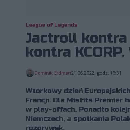
League of Legends
Jactroll kontr
kontra KCORP.
Dominik Erdman
21.06.2022, godz. 16:31
Wtorkowy dzień Europejskic
Francji. Dla Misfits Premier 
w play-offach. Ponadto kole
Niemczech, a spotkania Pola
rozgrywek.