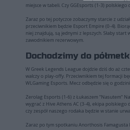
miejsce w tabeli. Czy GGEsports (1-3) polskiego
Zaraz po tej potyczce zobaczymy starcie z udzi
przeciwnikiem będzie Esport Empire (0-4). Biorą
niej znajdują, są jednymi z lepszych. Słaby sta
zawodnikiem rezerwowym.
Dochodzimy do półmetka 
W Greek Legends League dojdzie dziś do aż czt
walczy o play-offy. Przeciwnikiem tej formacji 
WLGaming Esports. Mecz odbędzie się o godzini
Zerolag Esports (1-6) z Łukaszem "Nasutem" Nas
wygrać z Hive Athens AC (3-4), ekipa polskiego 
czy zespół naszego rodaka będzie w stanie urwać
Zaraz po tym spotkaniu Anorthosis Famagusta 