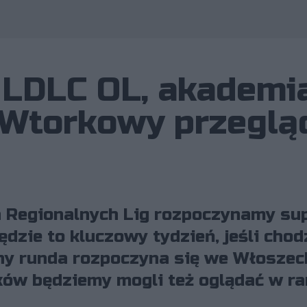
a LDLC OL, akademi
 Wtorkowy przeglą
h Regionalnych Lig rozpoczynamy su
będzie to kluczowy tydzień, jeśli chod
jny runda rozpoczyna się we Włoszec
ków będziemy mogli też oglądać w r