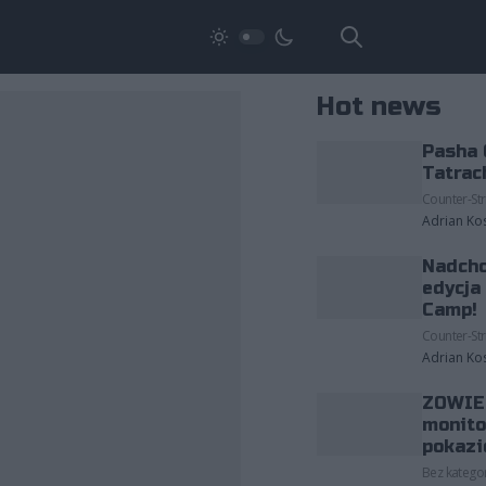
Hot news
Pasha 
Tatrac
Counter-Str
Adrian Ko
Nadcho
edycja
Camp!
Counter-Str
Adrian Ko
ZOWIE 
monito
pokazi
Bez kategor