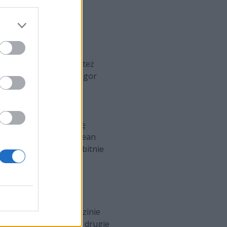
esamowicie istotny.
 o godzinie 20. Wtedy też
n" Gryszkiewicz oraz Igor
dym duetem na bocie.
o pozwoli drużynie się
 tego regionu na European
 (2-4). Nie jest to wybitnie
ierwszej dojdzie o godzinie
łoch aktualnie okupują drugie