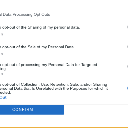
 Ten tydzień dla prawie w pełni polskiego składu będzie ni
 play-offy.
l Data Processing Opt Outs
 dna?
o opt-out of the Sharing of my personal data.
In
ki polskich zawodników. Pierwszy taki mecz odbędzie się już
rezentujący aktualnie barwy BIG (4-2). Franciszek "Harpoo
o opt-out of the Sale of my Personal Data.
MOUZ (3-3) – drużynę starych wyjadaczy z obiecującym, mło
In
to opt-out of processing my Personal Data for Targeted
ing.
m tygodniu pierwsze zwycięstwo w GamerLegion (1-5). Czy t
In
iemiec będą walczyć jeszcze o play-offy i reprezentowanie
. Rywalem formacji w dzisiejszej bitwie będzie WAVE Esports
o opt-out of Collection, Use, Retention, Sale, and/or Sharing
ersonal Data that Is Unrelated with the Purposes for which it
 wygrać, by jakkolwiek liczyć się w tym wyścigu.
lected.
Out
Włoszech
CONFIRM
atwo. Czekają nas dwie bitwy z udziałem naszych rodaków. Do p
 zmierzyć się na Atleta Esports (3-1). Wiosenni mistrzowie W