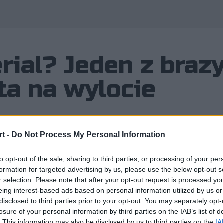
ial? Jeden z brazy
ta na wylocie
t -
Do Not Process My Personal Information
Dance, który skupił wokół siebie kilk
to opt-out of the sale, sharing to third parties, or processing of your per
tatecznie ekipa ta dość szybko znal
formation for targeted advertising by us, please use the below opt-out s
r selection. Please note that after your opt-out request is processed y
Esports. A potem był m.in. awans na
eing interest-based ads based on personal information utilized by us or
ję, że Latynosi na stale włączą się d
disclosed to third parties prior to your opt-out. You may separately opt-
losure of your personal information by third parties on the IAB’s list of
. This information may also be disclosed by us to third parties on the
IA