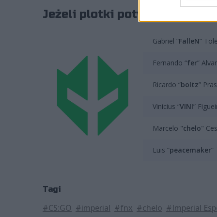
Jeżeli plotki potwierdzą się,
Gabriel “
FalleN
” Tol
Fernando “
fer
” Alva
Ricardo “
boltz
” Pra
Vinicius “
VINI
” Figue
Marcelo "
chelo
" Ce
Luis “
peacemaker
”
Tagi
#CS:GO
#imperial
#fnx
#chelo
#Imperial Esp