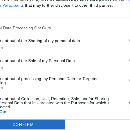
Participants
that may further disclose it to other third parties.
regach Imperial?
l Data Processing Opt Outs
 Belgii Imperial radziło sobie o wiele słabiej. W efekcie po
o opt-out of the Sharing of my personal data.
rnieje, jak miało to miejsce w przypadku ESL Challenger Val
In
ło chociażby przy okazji imprez spod szyldu Intel Extreme Mas
ierwszych. Wobec tego nie można być zaskoczonym, iż pojawiły
o opt-out of the Sale of my Personal Data.
ałyby dotknąć Lincolna “fnx-a” Laua, który w trakcie ostatni
In
zdecydowanie najsłabszy wynik w całym zespole.
to opt-out of processing my Personal Data for Targeted
ing.
In
is
Dust2.br
, faworytem ma być w tym wypadku Marcelo "chelo
tujący również m.in. Luminosity Gaming oraz INTZ. Włodarz
o opt-out of Collection, Use, Retention, Sale, and/or Sharing
odrigo "⁠biguzera⁠" Bittencourt z paiN Gaming, Lucas "⁠Lucao
ersonal Data that Is Unrelated with the Purposes for which it
lected.
jak chelo, gra w Made in Brazil. Niemniej to Cespedes jest 
Out
go ściągnąć, tym bardziej że według dziennikarzy z Ameryki 
CONFIRM