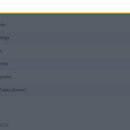
 skład Imperial Esports będzie wyglą
edo
renga
ss
iredo
spedes
 Tadeu (trener)
orts