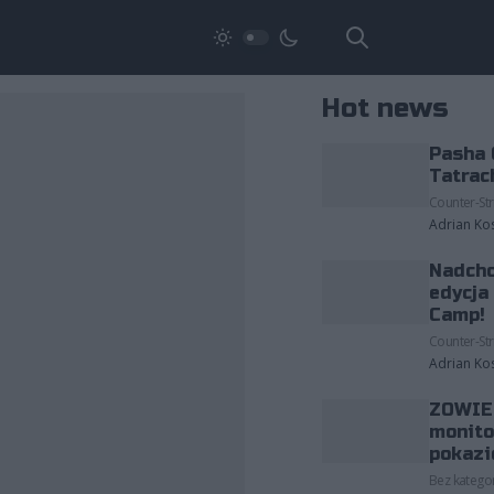
Hot news
Pasha 
Tatrac
Counter-Str
Adrian Ko
Nadcho
edycja
Camp!
Counter-Str
Adrian Ko
ZOWIE 
monito
pokazi
Bez kategor