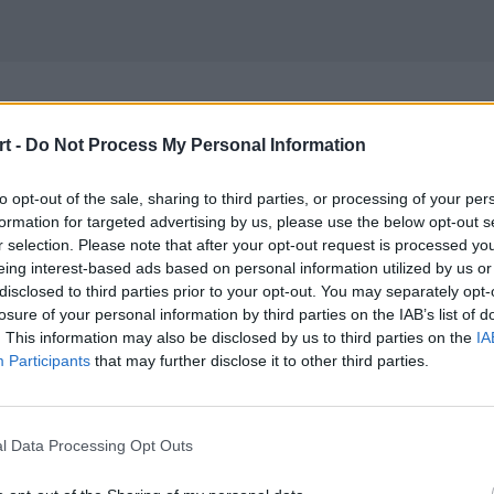
w bratobójczym poj
t -
Do Not Process My Personal Information
 Misfits poza play
to opt-out of the sale, sharing to third parties, or processing of your per
formation for targeted advertising by us, please use the below opt-out s
r selection. Please note that after your opt-out request is processed y
eing interest-based ads based on personal information utilized by us or
disclosed to third parties prior to your opt-out. You may separately opt-
losure of your personal information by third parties on the IAB’s list of
. This information may also be disclosed by us to third parties on the
IA
Participants
that may further disclose it to other third parties.
lizacją w Ultralidze równolegle odb
ay-offów w lidze francuskiej. W nim 
l Data Processing Opt Outs
"Jactrolla" Skurzyńskiego, a Misfits