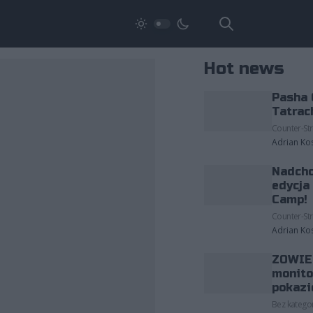
Hot news
Pasha 
Tatrac
Counter-Str
Adrian Ko
Nadcho
edycja
Camp!
Counter-Str
Adrian Ko
ZOWIE 
monito
pokazi
Bez kategor