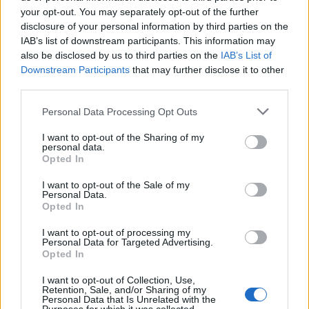
się poszerzyły. Treningi wyglądały dla wszystkich na
your opt-out. You may separately opt-out of the further
tyle optymistycznie, że zdecydowaliśmy się na wspólną
disclosure of your personal information by third parties on the
IAB’s list of downstream participants. This information may
grę pomimo braku wsparcia jakiejkolwiek organizacji.
also be disclosed by us to third parties on the
IAB’s List of
Tak powstało GENTLEFOLK
— tak całą sytuację opisuje
Downstream Participants
that may further disclose it to other
manager tej drużyny, Radek "Jahrez" Borcuch.
third parties.
Hello, Twitter!
Personal Data Processing Opt Outs
The Gentlefolk project moves on to its next
I want to opt-out of the Sharing of my
personal data.
phase! We are currently looking for a place in
Opted In
which to continue our journey as a legitimate
CS:GO team.
I want to opt-out of the Sale of my
Personal Data.
Opted In
To any interested organizations, please
contact us at
gentlefolk.csgo@gmail.com
, or
I want to opt-out of processing my
through DM. ⚔️
pic.twitter.com/jZuB7rXnsp
Personal Data for Targeted Advertising.
Opted In
— GENTLEFOLK (@gentlefolkcsgo)
March 14,
I want to opt-out of Collection, Use,
2023
Retention, Sale, and/or Sharing of my
Personal Data that Is Unrelated with the