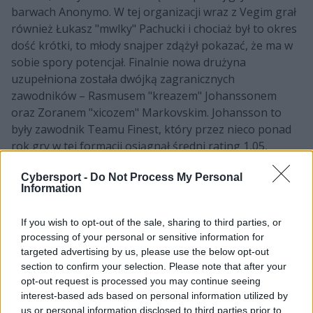
barwach Anonymo. W tej organizacji wraz z Vegim grał
również Łukasz "mwlky" Pachucki i chociaż był to okres
dość krótki, to młody snajper zdążył pokazać, że ma w
sobie spory potencjał. Finalnie nowa drużyna
uzupełniona została dwójką zagranicznych
zawodników – Rasmusem "kreazem" Johanssonem
oraz Zoranem "xicozem" Markovskim. Johansson to
były zawodnik Teamu Finest, który przez nieco ponad
rok gry w tej formacji osiągnął średni rating 1,05,
wcześniej zaś zaliczył krótki epizod w North. Markovski
Cybersport -
Do Not Process My Personal
w pierwszych dwóch miesiącach tego roku
Information
reprezentował barwy BLUEJAYS, notując rating na
poziomie 1,03.
If you wish to opt-out of the sale, sharing to third parties, or
processing of your personal or sensitive information for
–
Po rozstaniu z Anonymo chcieliśmy stworzyć
targeted advertising by us, please use the below opt-out
młodszy projekt, który w dalszym ciągu będzie mógł
section to confirm your selection. Please note that after your
rywalizować na scenie polskiej, ale także
opt-out request is processed you may continue seeing
międzynarodowej. Otworzenie się na rynek europejski
interest-based ads based on personal information utilized by
sprawiło, że nasze perspektywy na budowę znacząco
us or personal information disclosed to third parties prior to