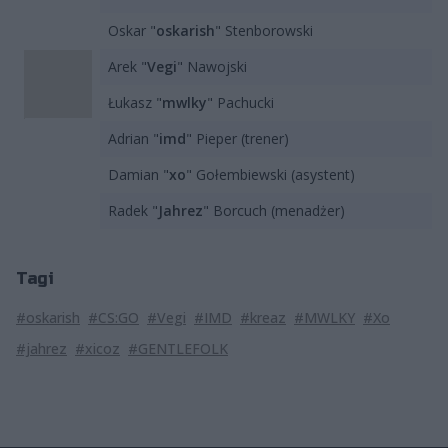
Oskar "
oskarish
" Stenborowski
Arek "
Vegi
" Nawojski
Łukasz "
mwlky
" Pachucki
Adrian "
imd
" Pieper (trener)
Damian "
xo
" Gołembiewski (asystent)
Radek "
Jahrez
" Borcuch (menadżer)
Tagi
#oskarish
#CS:GO
#Vegi
#IMD
#kreaz
#MWLKY
#Xo
#jahrez
#xicoz
#GENTLEFOLK