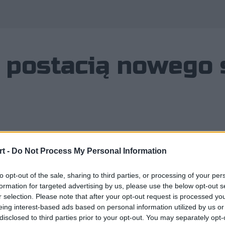
ą postacią nowego 
t -
Do Not Process My Personal Information
ń nie dziwią plotki o kadrowej rewol
ę kolejna porcja medialnych doniesie
to opt-out of the sale, sharing to third parties, or processing of your per
formation for targeted advertising by us, please use the below opt-out s
r selection. Please note that after your opt-out request is processed y
eing interest-based ads based on personal information utilized by us or
disclosed to third parties prior to your opt-out. You may separately opt-