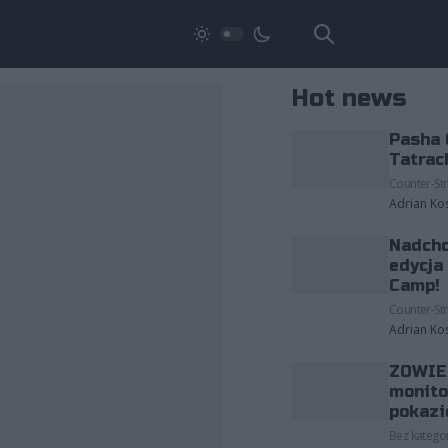
Hot news
Pasha 
Tatrac
Counter-Str
Adrian Ko
Nadcho
edycja
Camp!
Counter-Str
Adrian Ko
ZOWIE 
monito
pokazi
Bez kategor