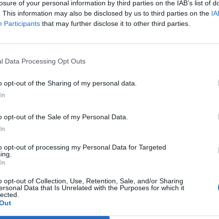
losure of your personal information by third parties on the IAB’s list of
. This information may also be disclosed by us to third parties on the
IA
Participants
that may further disclose it to other third parties.
, jedynym graczem OG, który po personalnym trzęsieniu ziem
Polaka miałaby być budowana nowa drużyna, podczas gdy poz
oje odejście potwierdził Nikolaj "niko" Kristensen, podczas 
l Data Processing Opt Outs
. Teraz wygląda na to, że kariery poza OG mieliby kontyn
e ciekawe, że wcześniej spekulowano, iż akurat Rosjanin, po
o opt-out of the Sharing of my personal data.
In
o opt-out of the Sale of my Personal Data.
ild around F1KU
In
and regali
pic.twitter.com/iq8KWRKY5g
to opt-out of processing my Personal Data for Targeted
ing.
In
3
o opt-out of Collection, Use, Retention, Sale, and/or Sharing
ersonal Data that Is Unrelated with the Purposes for which it
lected.
y się już trzy nazwiska łączone z angażem w formacji. Jednym 
Out
cią w OG, bo Rumun związany w przeszłości z akademią Fnat