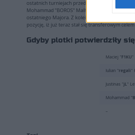
ostatnich turniejach przed wakacjami jako zmienn
Mohammad "BOROS" Malhas. Litwin jest obecnie 
ostatniego Majora. Z kolei Jordańczyk to klubo
pozycję, iż już teraz stał się transferowym celem
Gdyby plotki potwierdziły się
Maciej "
F1KU
"
Iulian "
regali
" 
Justinas "
jL
" Le
Mohammad "
–