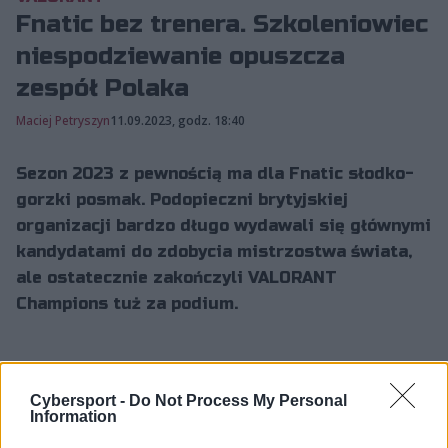
Fnatic bez trenera. Szkoleniowiec
niespodziewanie opuszcza
zespół Polaka
Maciej Petryszyn
11.09.2023, godz. 18:40
Sezon 2023 z pewnością ma dla Fnatic słodko-
gorzki posmak. Podopieczni brytyjskiej
organizacji bardzo długo wydawali się głównymi
kandydatami do zdobycia mistrzostwa świata,
ale ostatecznie zakończyli VALORANT
Champions tuż za podium.
mini szuka balansu między życiem a
Cybersport -
Do Not Process My Personal
pracą
Information