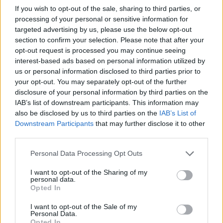
A to wszystko po tym, jak Fnatic zatriumfowało w VCT
If you wish to opt-out of the sale, sharing to third parties, or
LOCK//IN São Paulo oraz VALORANT Masters Tokyo.
processing of your personal or sensitive information for
Dodatkowo Czarno-Pomarańczowi bardzo długo byli
targeted advertising by us, please use the below opt-out
niepokonani w
VCT EMEA
, a pierwszą i jedyną porażkę
section to confirm your selection. Please note that after your
ponieśli dopiero w wielkim finale. Te wszystkie wyniki
opt-out request is processed you may continue seeing
to w dużej mierze zasługa Jacoba "miniego" Harrisa,
interest-based ads based on personal information utilized by
który pełnił rolę trenera FNC od samego początku
us or personal information disclosed to third parties prior to
your opt-out. You may separately opt-out of the further
istnienia dywizji VALORANTA. Teraz jednak umowa 29-
disclosure of your personal information by third parties on the
latka wygasła, a on sam zamierza szukać dla siebie
IAB’s list of downstream participants. This information may
nowego miejsca. Przede wszystkimi mini nie chce już
also be disclosed by us to third parties on the
IAB’s List of
być głównym trenerem, by w ten sposób lepiej
Downstream Participants
that may further disclose it to other
zbalansować swoje życie. Istnieje oczywiście opcja, że
third parties.
ostatecznie pozostanie w zespole, którego członkiem
Personal Data Processing Opt Outs
jest Maks "kamyk" Rychlewski, ale już w innej roli.
I want to opt-out of the Sharing of my
–
Około pół roku temu powiedziałem Fnatic, że jest
personal data.
duża szansa, iż nie podpiszę nowego kontraktu na
Opted In
przyszły rok. Ma to związek z poszukiwaniem
I want to opt-out of the Sale of my
odpowiedniego balansu między życiem a pracą
–
Personal Data.
Opted In