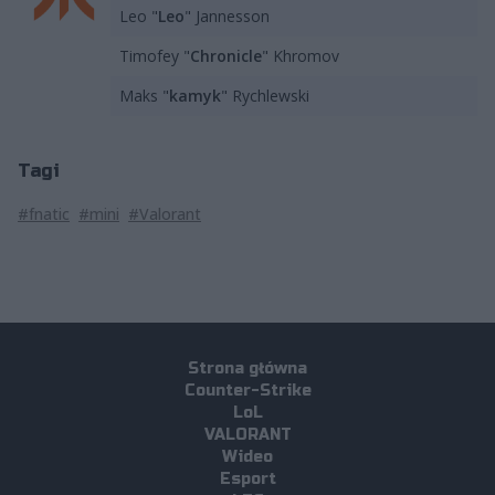
Leo "
Leo
" Jannesson
Timofey "
Chronicle
" Khromov
Maks "
kamyk
" Rychlewski
Tagi
#fnatic
#mini
#Valorant
Strona główna
Counter-Strike
LoL
VALORANT
Wideo
Esport