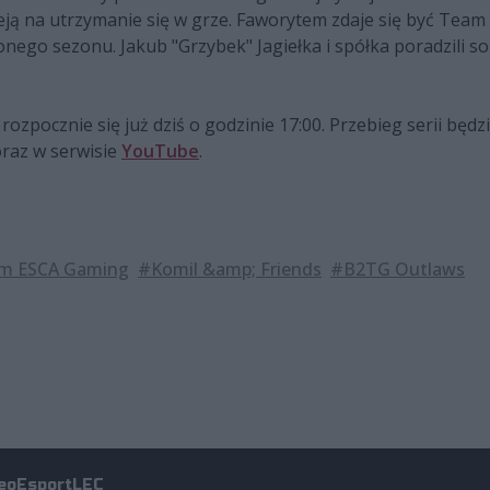
ieją na utrzymanie się w grze. Faworytem zdaje się być Team
nego sezonu. Jakub "Grzybek" Jagiełka i spółka poradzili so
ozpocznie się już dziś o godzinie 17:00. Przebieg serii będzi
raz w serwisie
YouTube
.
m ESCA Gaming
#Komil &amp; Friends
#B2TG Outlaws
eo
Esport
LEC