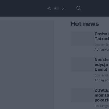
Hot news
Pasha 
Tatrac
Counter-Str
Adrian Ko
Nadcho
edycja
Camp!
Counter-Str
Adrian Ko
ZOWIE 
monito
pokazi
Bez kategor