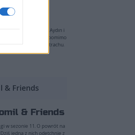
minut, Berşan "WaenA" Aydın i
bytej przewagi z rąk i pomimo
zgrzytów napięcia i strachu.
i zdominowali ostatnie
l & Friends
omil & Friends
igi w sezonie 11. O powrót na
Dziś jedna z nich odetchnie z