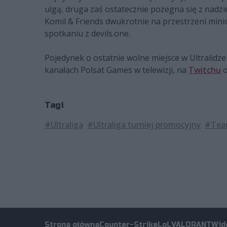
ulgą, druga zaś ostatecznie pożegna się z nadz
Komil & Friends dwukrotnie na przestrzeni minio
spotkaniu z devils.one.
Pojedynek o ostatnie wolne miejsce w Ultralidze r
kanałach Polsat Games w telewizji, na
Twitchu
o
Tagi
#Ultraliga
#Ultraliga turniej promocyjny
#Tea
Strona główna
Counter-Strike
LoL
VALORANT
Wid