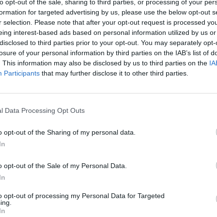
ie wolne miejsce, w którym ponowni
to opt-out of the sale, sharing to third parties, or processing of your per
formation for targeted advertising by us, please use the below opt-out s
l & Friends.
r selection. Please note that after your opt-out request is processed y
eing interest-based ads based on personal information utilized by us or
disclosed to third parties prior to your opt-out. You may separately opt-
losure of your personal information by third parties on the IAB’s list of
. This information may also be disclosed by us to third parties on the
IA
Participants
that may further disclose it to other third parties.
2:3
B2TG
l Data Processing Opt Outs
ze – B2TG Outlaws triumfują 
o opt-out of the Sharing of my personal data.
In
to jako pierwszy zagwarantuje sobie pewne miejsce w Ultral
utlaws, to szala zwycięstwa przekornie chybotała się raz n
o opt-out of the Sale of my Personal Data.
ywało na to, że drugie starcie zakończy się takim samym w
In
cytu nie zachwiały jednak Teamem ESCA Gaming, któremu udało 
na spotkania okazała się już nieco bardziej jednostronna na
to opt-out of processing my Personal Data for Targeted
ing.
wała na stompa, natomiast w potyczkach drużynowych B2TG ś
In