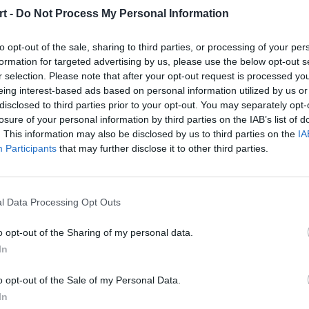
m jest Linus "⁠nilo⁠" Bergman z Metizportu, który wcześniej 
t -
Do Not Process My Personal Information
. Ale nilo był jedynym, który grał przeciwko zespołom z wyżs
ąc swój wybór w rozmowie z serwisem HLTV.
to opt-out of the sale, sharing to third parties, or processing of your per
formation for targeted advertising by us, please use the below opt-out s
r selection. Please note that after your opt-out request is processed y
 poznamy 13 stycznia. Jego nazwisko zostanie zaprezentowan
eing interest-based ads based on personal information utilized by us or
erbii, Belgradzie. Przypomnijmy, że rok temu statuetkę tę zg
disclosed to third parties prior to your opt-out. You may separately opt-
losure of your personal information by third parties on the IAB’s list of
ilku miesięcy znajduje się poza grą i trudno zakładać, by obr
. This information may also be disclosed by us to third parties on the
IA
Participants
that may further disclose it to other third parties.
ounter-Strike'a w 2023 wg HLTV:
l Data Processing Opt Outs
o opt-out of the Sharing of my personal data.
In
o opt-out of the Sale of my Personal Data.
In