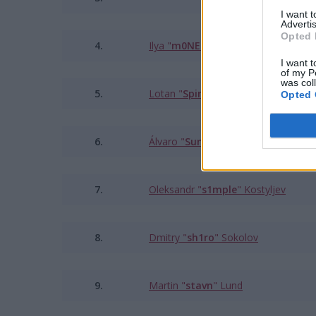
I want 
Advertis
Opted 
4.
Ilya "⁠
m0NESY⁠
" Osipov
I want t
of my P
was col
5.
Lotan "⁠
Spinx⁠
" Giladi
Opted 
6.
Álvaro "⁠
SunPayus⁠
" García
7.
Oleksandr "
s1mple
" Kostyljev
8.
Dmitry "⁠
sh1ro⁠
" Sokolov
9.
Martin "
stavn
" Lund