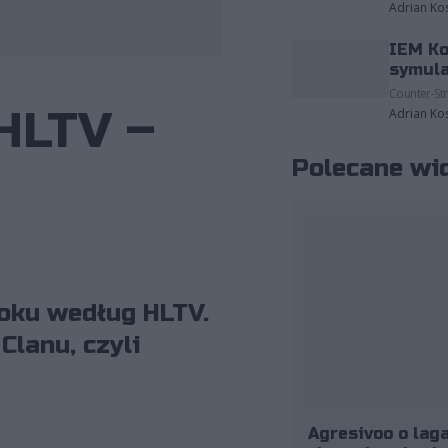
Adrian Ko
IEM Ko
fot. BLAST/Stephanie Lindgren
symula
Counter-Str
 HLTV –
Adrian Ko
Polecane wi
roku według HLTV.
Clanu, czyli
Agresivoo o laga