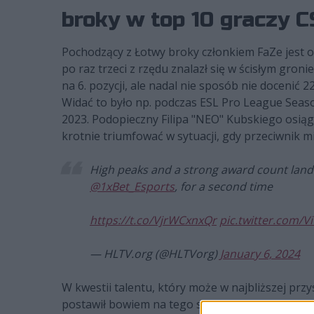
broky w top 10 graczy C
Pochodzący z Łotwy broky członkiem FaZe jest od
po raz trzeci z rzędu znalazł się w ścisłym gro
na 6. pozycji, ale nadal nie sposób nie docenić
Widać to było np. podczas ESL Pro League Seas
2023. Podopieczny Filipa "NEO" Kubskiego osiągn
krotnie triumfować w sytuacji, gdy przeciwnik m
High peaks and a strong award count lan
@1xBet_Esports
, for a second time
https://t.co/VjrWCxnxQr
pic.twitter.com/V
— HLTV.org (@HLTVorg)
January 6, 2024
W kwestii talentu, który może w najbliższej przy
postawił bowiem na tego samego zawodnika, któ