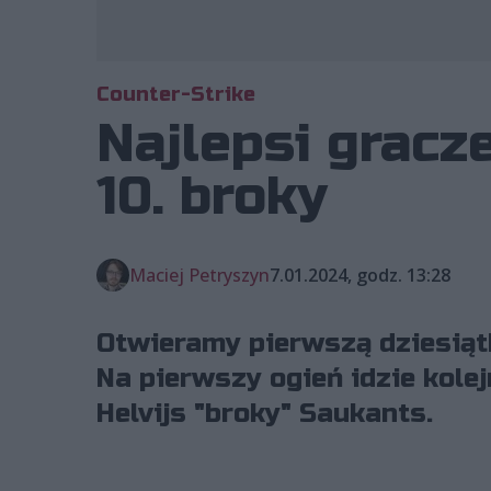
Counter-Strike
Najlepsi gracz
10. broky
Maciej Petryszyn
7.01.2024, godz. 13:28
Otwieramy pierwszą dziesiąt
Na pierwszy ogień idzie kole
Helvijs "⁠broky⁠" Saukants.