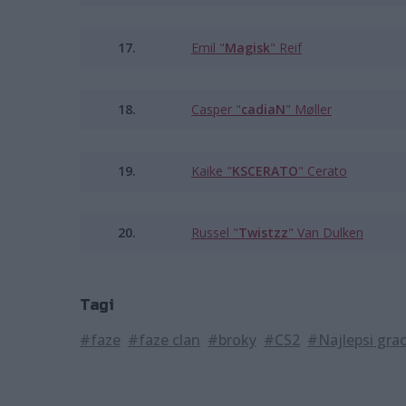
17.
Emil "⁠
Magisk⁠
" Reif
18.
Casper "⁠
cadiaN⁠
" Møller
19.
Kaike "
KSCERATO
" Cerato
20.
Russel "⁠
Twistzz⁠
" Van Dulken
Tagi
#faze
#faze clan
#broky
#CS2
#Najlepsi gra