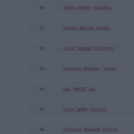
10.
Helvijs "⁠
broky⁠
" Saukants
11.
Nicolai "⁠
dev1ce⁠
" Reedtz
12.
David "⁠
frozen⁠
" Čerňanský
13.
Nemanja "⁠
huNter-
⁠" Kovač
14.
Guy "
NertZ
" Iluz
15.
Jakob "
jabbi
" Nygaard
16.
Benjamin "⁠
blameF⁠
" Bremer