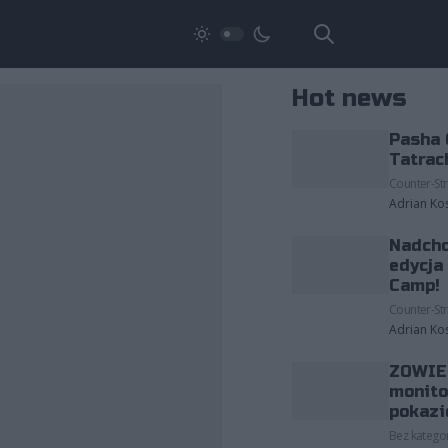
Hot news
Pasha 
Tatrac
Counter-Str
Adrian Ko
Nadcho
edycja
Camp!
Counter-Str
Adrian Ko
ZOWIE 
monito
pokazi
Bez kategor