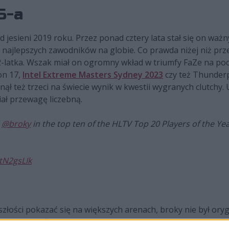
S-a
 jesieni 2019 roku. Przez ponad cztery lata stał się on wa
nie najlepszych zawodników na globie. Co prawda niżej niż pr
 22-latka. Wszak miał on ogromny wkład w triumfy FaZe na poc
on 17,
Intel Extreme Masters Sydney 2023
czy też Thunder
ął też trzeci na świecie wynik w kwestii wygranych clutchy.
iał przewagę liczebną.
d
@broky
in the top ten of the HLTV Top 20 Players of the Yea
itN2gsLIk
szłości pokazać się na większych arenach, broky nie był oryg
rego wcześniej wybrali również Nemanja "⁠huNter-⁠" Kovač 