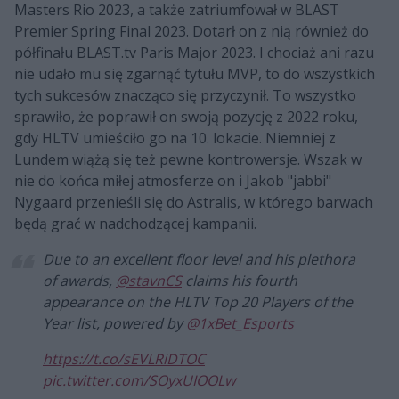
Masters Rio 2023, a także zatriumfował w BLAST
Premier Spring Final 2023. Dotarł on z nią również do
półfinału BLAST.tv Paris Major 2023. I chociaż ani razu
nie udało mu się zgarnąć tytułu MVP, to do wszystkich
tych sukcesów znacząco się przyczynił. To wszystko
sprawiło, że poprawił on swoją pozycję z 2022 roku,
gdy HLTV umieściło go na 10. lokacie. Niemniej z
Lundem wiążą się też pewne kontrowersje. Wszak w
nie do końca miłej atmosferze on i Jakob "jabbi"
Nygaard przenieśli się do Astralis, w którego barwach
będą grać w nadchodzącej kampanii.
Due to an excellent floor level and his plethora
of awards,
@stavnCS
claims his fourth
appearance on the HLTV Top 20 Players of the
Year list, powered by
@1xBet_Esports
https://t.co/sEVLRiDTOC
pic.twitter.com/SOyxUIOOLw