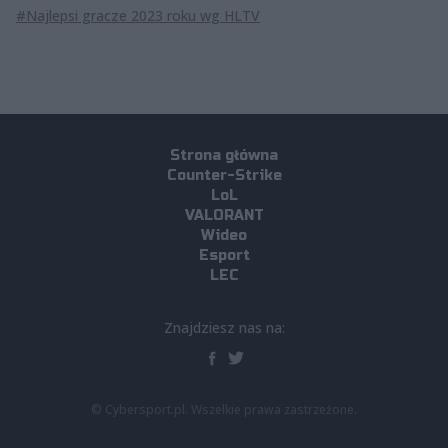
#Najlepsi gracze 2023 roku wg HLTV
Strona główna
Counter-Strike
LoL
VALORANT
Wideo
Esport
LEC
Znajdziesz nas na:
© Cybersport.pl. Wszelkie prawa zastrzeżone.