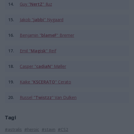
14.
Guy "
NertZ
" Iluz
15.
Jakob "
jabbi
" Nygaard
16.
Benjamin "⁠
blameF⁠
" Bremer
17.
Emil "⁠
Magisk⁠
" Reif
18.
Casper "⁠
cadiaN⁠
" Møller
19.
Kaike "
KSCERATO
" Cerato
20.
Russel "⁠
Twistzz⁠
" Van Dulken
Tagi
#astralis
#heroic
#stavn
#CS2