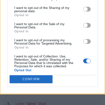
która będzie miała miejsce w stolicy Serbii, Belgradzie.
Przypomnijmy, że rok temu statuetkę tę zgarnął
I want to opt-out of the Sharing of my
personal data.
Oleksandr "s1mple" Kostyljev z Natus Vincere.
Opted In
Ukrainiec jednak od kilku miesięcy znajduje się poza
grą i trudno zakładać, by obronił on to wyróżnienie.
I want to opt-out of the Sale of my
Personal Data.
Opted In
Top 20 najlepszych graczy Counter-Strike'a
w 2023 wg HLTV:
I want to opt-out of processing my
Personal Data for Targeted Advertising.
Opted In
1.
–
I want to opt-out of Collection, Use,
Retention, Sale, and/or Sharing of my
Personal Data that Is Unrelated with the
Purposes for which it was collected.
2.
–
Opted Out
3.
–
CONFIRM
4.
Ilya "⁠
m0NESY⁠
" Osipov
5.
Lotan "⁠
Spinx⁠
" Giladi