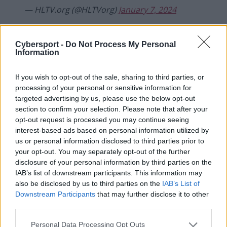
— HLTV.org (@HLTVorg)
January 7, 2024
Warto wspomnieć, że stavn w kwestii wskazania
potencjalnej przyszłej gwiazdy podążył tropem innych
Cybersport -
Do Not Process My Personal
Information
wyróżnionych. Jego wybór padł bowiem na gracza,
którego wcześniej wybrali już Casper "⁠cadiaN⁠" Møller,
If you wish to opt-out of the sale, sharing to third parties, or
Nemanja "⁠huNter-⁠" Kovač oraz Helvijs "⁠broky⁠"
processing of your personal or sensitive information for
Saukants. Tym graczem jest Linus "⁠nilo⁠" Bergman. 19-
targeted advertising by us, please use the below opt-out
letni Szwed w przeszłości reprezentował m.in. akademię
section to confirm your selection. Please note that after your
słynnych Ninjas in Pyjamas, obecnie zaś broni barw
opt-out request is processed you may continue seeing
Metizportu. –
Słyszałem o nim wyłącznie dobre rzeczy.
interest-based ads based on personal information utilized by
Gdy oglądasz jego grę, nie masz wątpliwości, że ma on
us or personal information disclosed to third parties prior to
to, co potrzebne jest, by stać się jednym z bardzo
your opt-out. You may separately opt-out of the further
disclosure of your personal information by third parties on the
dobrych zawodników
– podsumował swój typ stavn.
IAB’s list of downstream participants. This information may
also be disclosed by us to third parties on the
IAB’s List of
Najlepszego gracza Counter-Strike'a 2023 roku
Downstream Participants
that may further disclose it to other
poznamy 13 stycznia. Jego nazwisko zostanie
third parties.
zaprezentowane podczas wielkiej gali
HLTV Awards
,
Personal Data Processing Opt Outs