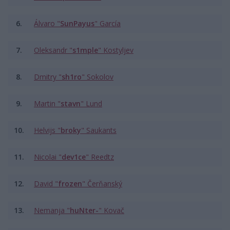
6.
Álvaro "⁠
SunPayus⁠
" García
7.
Oleksandr "
s1mple
" Kostyljev
8.
Dmitry "⁠
sh1ro⁠
" Sokolov
9.
Martin "
stavn
" Lund
10.
Helvijs "⁠
broky⁠
" Saukants
11.
Nicolai "⁠
dev1ce⁠
" Reedtz
12.
David "⁠
frozen⁠
" Čerňanský
13.
Nemanja "⁠
huNter-
⁠" Kovač