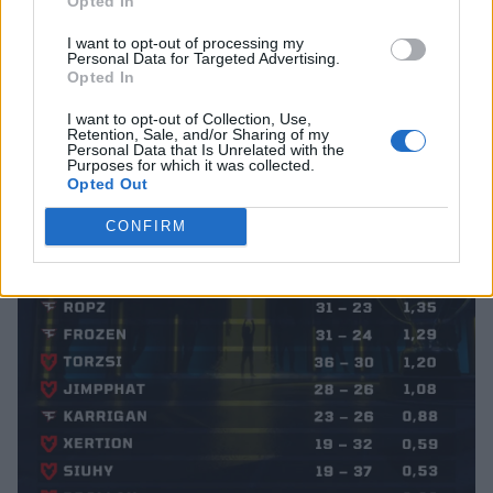
już wydawało się, że uda im się doprowadzić do
Opted In
dogrywki, to FaZe było w stanie przełamać defensywę
I want to opt-out of processing my
wrogów, kończąc Ancienta 13:11 i zaklepując sobie tym
Personal Data for Targeted Advertising.
Opted In
samym bilet do finału IEM Katowice.
I want to opt-out of Collection, Use,
Retention, Sale, and/or Sharing of my
Personal Data that Is Unrelated with the
Purposes for which it was collected.
Opted Out
CONFIRM