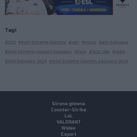
Tagi
#IEM
#Intel Extreme Masters
#neo
#mouz
#iem katowice
#intel extreme masters katowice
#faze
#faze clan
#siuhy
#IEM Katowice 2024
#Intel Extreme Masters Katowice 2024
Strona główna
Counter-Strike
LoL
VALORANT
Wideo
Esport