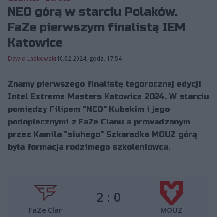
NEO górą w starciu Polaków.
FaZe pierwszym finalistą IEM
Katowice
Dawid Laskowski
10.02.2024, godz. 17:54
Znamy pierwszego finalistę tegorocznej edycji
Intel Extreme Masters Katowice 2024. W starciu
pomiędzy Filipem "NEO" Kubskim i jego
podopiecznymi z FaZe Clanu a prowadzonym
przez Kamila "siuhego" Szkaradka MOUZ górą
była formacja rodzimego szkoleniowca.
2 : 0
FaZe Clan
MOUZ