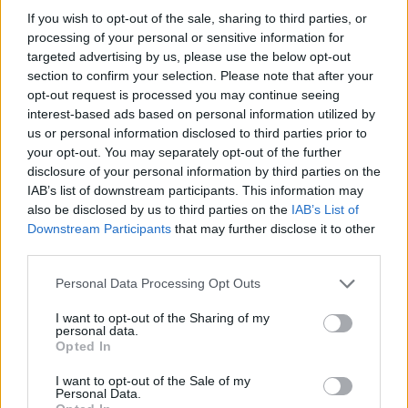
If you wish to opt-out of the sale, sharing to third parties, or
Myszy, jeśli jeszcze myślały w ogóle o utrzymaniu się na
processing of your personal or sensitive information for
IEM Katowice, musiały odpowiedzieć na swojej mapie,
targeted advertising by us, please use the below opt-out
Anciencie. Jej początek jednak wyglądał tak samo źle dla
section to confirm your selection. Please note that after your
ekipy Szkaradka, co poprzednio. Tym razem jednak,
opt-out request is processed you may continue seeing
zanim po jej stronie pojawił się pierwszy punkt, to
interest-based ads based on personal information utilized by
musiało minąć nie sześć, a aż dziewięć rund. Nie
us or personal information disclosed to third parties prior to
your opt-out. You may separately opt-out of the further
oznaczało to bynajmniej, że to MOUZ przejęło od tego
disclosure of your personal information by third parties on the
momentu kontrolę. FaZe nadal trzymało fason. W
IAB’s list of downstream participants. This information may
efekcie przed zmianą stron podopiecznym NEO do
also be disclosed by us to third parties on the
IAB’s List of
awansu do finału brakowało już tylko trzech oczek. Ci
Downstream Participants
that may further disclose it to other
mieli zamiar kontynuować swoją dominację także po
third parties.
stronie terrorystów, czego świadectwem była wygrana
Personal Data Processing Opt Outs
czwarta runda pistoletowa. Brygada polskiego IGL-a
nie powiedziała jeszcze ostatniego słowa, wygrywając
I want to opt-out of the Sharing of my
rundę na force'ie. Ta pozwoliła przedstawicielom
personal data.
Opted In
niemieckiej organizacji wskoczyć na pasmo zwycięstw.
I want to opt-out of the Sale of my
MOUZ było o krok od dokończenia comebacku. Kiedy
Personal Data.