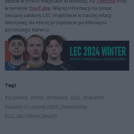
będzie w trzech miejscach: w telewizji, na
Twitchu
oraz
w serwisie
YouTube
. Więcej informacji na temat
bieżącej odsłony LEC znajdziecie w naszej relacji
tekstowej, do której przejdziecie po kliknięciu
poniższego baneru:
Tagi
#sk gaming
#Nisqy
#Hylissang
#LEC
#Oscarinin
#League of Legends EMEA Championship
#LEC 2024 Winter Playoffs