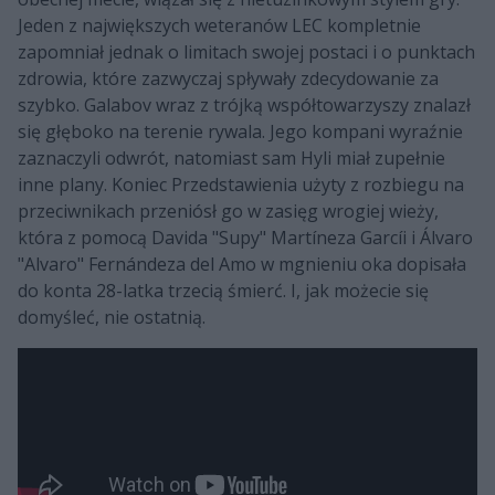
Jeden z największych weteranów LEC kompletnie
zapomniał jednak o limitach swojej postaci i o punktach
zdrowia, które zazwyczaj spływały zdecydowanie za
szybko. Galabov wraz z trójką współtowarzyszy znalazł
się głęboko na terenie rywala. Jego kompani wyraźnie
zaznaczyli odwrót, natomiast sam Hyli miał zupełnie
inne plany. Koniec Przedstawienia użyty z rozbiegu na
przeciwnikach przeniósł go w zasięg wrogiej wieży,
która z pomocą Davida "Supy" Martíneza Garcíi i Álvaro
"Alvaro" Fernándeza del Amo w mgnieniu oka dopisała
do konta 28-latka trzecią śmierć. I, jak możecie się
domyśleć, nie ostatnią.