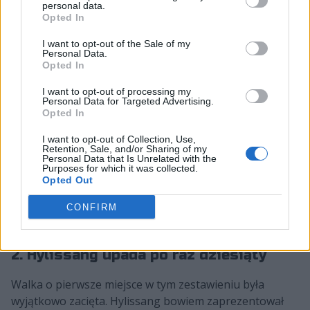
personal data.
partnera z linii zakończyła się fatalnie. Francuz nie
Opted In
dysponował jeszcze dostatecznie wysokimi
obrażeniami i botlane Heretyków zdołał nie tylko
I want to opt-out of the Sale of my
Personal Data.
przeżyć, ale i wykluczyć Ismaïla "ISMĘ" Boualema oraz
Opted In
Madsa "Dossa" Schwartza. Sam marksman musiał
I want to opt-out of processing my
natomiast ewakuować się z pola bitwy przy użyciu
Personal Data for Targeted Advertising.
Błysku z pustymi kieszeniami.
Opted In
I want to opt-out of Collection, Use,
Retention, Sale, and/or Sharing of my
Personal Data that Is Unrelated with the
Purposes for which it was collected.
Opted Out
CONFIRM
2. Hylissang upada po raz dziesiąty
Walka o pierwsze miejsce w tym zestawieniu była
wyjątkowo zacięta. Hylissang bowiem zaprezentował