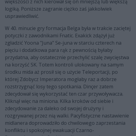
większości z nich kierował się on mniejszą lub większą
logiką. Poniższe zagranie ciężko zaś jakkolwiek
usprawiedliwić.
W 40. minucie gry formacja Belga była w trakcie zaciętej
potyczki z zawodnikami Fnatic. Exakick zdążył już
zgładzić Yoona "Juna" Se-juna w starciu czterech na
pięciu i dodatkowa para rąk z pewnością byłaby
przydatna, aby ostatecznie przechylić szalę zwycięstwa
na korzyść SK. Totem kontroli ulokowany na samym
środku mida aż prosił się o użycie Teleportacji, po
której Zdobycz Imperatora mogłaby raz a dobrze
rozstrzygnąć losy tego spotkania. Dinçer zatem
zdecydował się wykorzystać ten czar przywoływacza.
Kliknął więc na miniona. Kilka kroków od siebie i
zdecydowanie za daleko od swojej drużyny i
rozgrywanej przez nią walki. Pacyfistyczne nastawienie
midlanera doprowadziło do chwilowego zaprzestania
konfliktu i spokojnej ewakuacji Czarno-