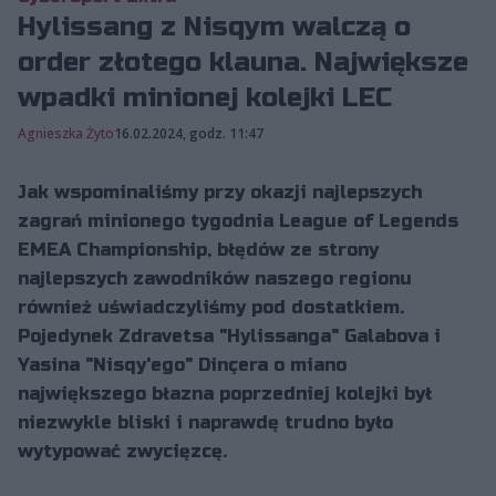
Hylissang z Nisqym walczą o
order złotego klauna. Największe
wpadki minionej kolejki LEC
Agnieszka Żyto
16.02.2024, godz. 11:47
Jak wspominaliśmy przy okazji najlepszych
zagrań minionego tygodnia League of Legends
EMEA Championship, błędów ze strony
najlepszych zawodników naszego regionu
również uświadczyliśmy pod dostatkiem.
Pojedynek Zdravetsa "Hylissanga" Galabova i
Yasina "Nisqy'ego" Dinçera o miano
największego błazna poprzedniej kolejki był
niezwykle bliski i naprawdę trudno było
wytypować zwycięzcę.