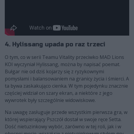
4. Hylissang upada po raz trzeci
O tym, co w serii Teamu Vitality przeciwko MAD Lions
KOI wyczyniał Hylissang, można by napisać poemat.
Bułgar nie od dziś kojarzy się z ryzykownymi
pomysłami i balansowaniem na granicy życia i śmierci. A
ta bywa zaskakująco cienka. W tym pojedynku znacznie
częściej widział on szary ekran, a niektóre z jego
wywrotek były szczególnie widowiskowe.
Na uwagę zasługuje przede wszystkim pierwsza gra, w
której wspierający Pszczół dostał w swoje ręce Setta.
Dość nietuzinkowy wybór, zarówno w tej roli, jak i w
obecnej mecie, wiązał się z nietuzinkowym stylem gry.