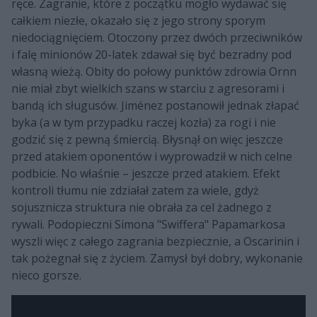
ręce. Zagranie, które z początku mogło wydawać się
całkiem niezłe, okazało się z jego strony sporym
niedociągnięciem. Otoczony przez dwóch przeciwników
i falę minionów 20-latek zdawał się być bezradny pod
własną wieżą. Obity do połowy punktów zdrowia Ornn
nie miał zbyt wielkich szans w starciu z agresorami i
bandą ich sługusów. Jiménez postanowił jednak złapać
byka (a w tym przypadku raczej kozła) za rogi i nie
godzić się z pewną śmiercią. Błysnął on więc jeszcze
przed atakiem oponentów i wyprowadził w nich celne
podbicie. No właśnie – jeszcze przed atakiem. Efekt
kontroli tłumu nie zdziałał zatem za wiele, gdyż
sojusznicza struktura nie obrała za cel żadnego z
rywali. Podopieczni Simona "Swiffera" Papamarkosa
wyszli więc z całego zagrania bezpiecznie, a Oscarinin i
tak pożegnał się z życiem. Zamysł był dobry, wykonanie
nieco gorsze.