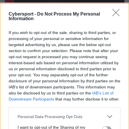
3. SK zanurkowało bez butli z tlenem
Cybersport -
Do Not Process My Personal
Information
Przed wami kolejny popisowy numer z udziałem
zawodników SK Gaming. Tym razem to właśnie dolna
If you wish to opt-out of the sale, sharing to third parties, or
alejka oraz leśnik formacji stali się obiektem docinków.
processing of your personal or sensitive information for
targeted advertising by us, please use the below opt-out
Zanurkowania na bocie są aktualnie w LoL-u całkiem
section to confirm your selection. Please note that after your
modne. Równie modne jest też lekceważenie
opt-out request is processed you may continue seeing
przeciwników i przecenianie własnych możliwości, i to
interest-based ads based on personal information utilized by
właśnie spotkało reprezentantów niemieckiej
us or personal information disclosed to third parties prior to
organizacji.
your opt-out. You may separately opt-out of the further
disclosure of your personal information by third parties on the
W pierwszą grę spotkania z Teamem Heretics SK
IAB’s list of downstream participants. This information may
weszło bez zarzutu, rozpoczynając od inwazji na dolny
also be disclosed by us to third parties on the
IAB’s List of
las rywala i eliminacji Victora "Flakkeda" Liroli Tortosy.
Downstream Participants
that may further disclose it to other
third parties.
Palec był jednak niewystarczającą nagrodą i Thomas
"Exakick" Foucou wraz z kolegami postanowili odgryźć
Personal Data Processing Opt Outs
przeciwnikom rękę, a w konsekwencji sami potracili
głowy. Próba wykluczenia hiszpańskiego strzelca i jego
I want to opt-out of the Sharing of my