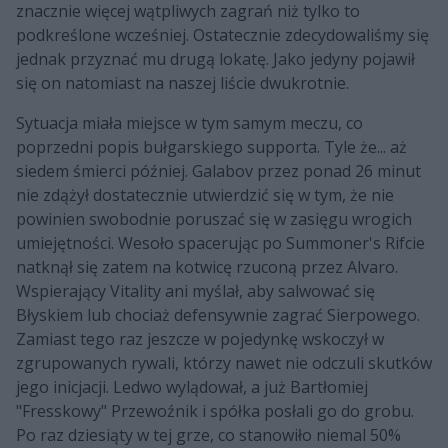
znacznie więcej wątpliwych zagrań niż tylko to
podkreślone wcześniej. Ostatecznie zdecydowaliśmy się
jednak przyznać mu drugą lokatę. Jako jedyny pojawił
się on natomiast na naszej liście dwukrotnie.
Sytuacja miała miejsce w tym samym meczu, co
poprzedni popis bułgarskiego supporta. Tyle że... aż
siedem śmierci później. Galabov przez ponad 26 minut
nie zdążył dostatecznie utwierdzić się w tym, że nie
powinien swobodnie poruszać się w zasięgu wrogich
umiejętności. Wesoło spacerując po Summoner's Rifcie
natknął się zatem na kotwicę rzuconą przez Alvaro.
Wspierający Vitality ani myślał, aby salwować się
Błyskiem lub chociaż defensywnie zagrać Sierpowego.
Zamiast tego raz jeszcze w pojedynkę wskoczył w
zgrupowanych rywali, którzy nawet nie odczuli skutków
jego inicjacji. Ledwo wylądował, a już Bartłomiej
"Fresskowy" Przewoźnik i spółka posłali go do grobu.
Po raz dziesiąty w tej grze, co stanowiło niemal 50%