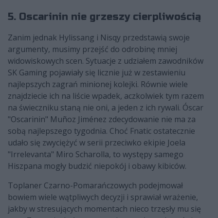
5. Oscarinin nie grzeszy cierpliwością
Zanim jednak Hylissang i Nisqy przedstawią swoje
argumenty, musimy przejść do odrobinę mniej
widowiskowych scen. Sytuacje z udziałem zawodników
SK Gaming pojawiały się licznie już w zestawieniu
najlepszych zagrań minionej kolejki. Równie wiele
znajdziecie ich na liście wpadek, aczkolwiek tym razem
na świeczniku staną nie oni, a jeden z ich rywali. Óscar
"Oscarinin" Muñoz Jiménez zdecydowanie nie ma za
sobą najlepszego tygodnia. Choć Fnatic ostatecznie
udało się zwyciężyć w serii przeciwko ekipie Joela
"Irrelevanta" Miro Scharolla, to występy samego
Hiszpana mogły budzić niepokój i obawy kibiców.
Toplaner Czarno-Pomarańczowych podejmował
bowiem wiele wątpliwych decyzji i sprawiał wrażenie,
jakby w stresujących momentach nieco trzęsły mu się