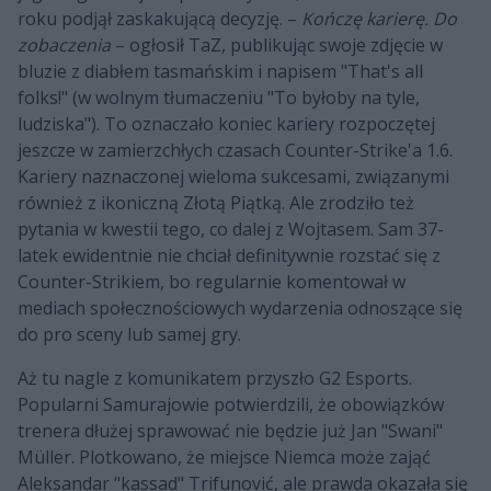
roku podjął zaskakującą decyzję. –
Kończę karierę. Do
zobaczenia
– ogłosił TaZ, publikując swoje zdjęcie w
bluzie z diabłem tasmańskim i napisem "That's all
folks!" (w wolnym tłumaczeniu "To byłoby na tyle,
ludziska"). To oznaczało koniec kariery rozpoczętej
jeszcze w zamierzchłych czasach Counter-Strike'a 1.6.
Kariery naznaczonej wieloma sukcesami, związanymi
również z ikoniczną Złotą Piątką. Ale zrodziło też
pytania w kwestii tego, co dalej z Wojtasem. Sam 37-
latek ewidentnie nie chciał definitywnie rozstać się z
Counter-Strikiem, bo regularnie komentował w
mediach społecznościowych wydarzenia odnoszące się
do pro sceny lub samej gry.
Aż tu nagle z komunikatem przyszło G2 Esports.
Popularni Samurajowie potwierdzili, że obowiązków
trenera dłużej sprawować nie będzie już Jan "Swani"
Müller. Plotkowano, że miejsce Niemca może zająć
Aleksandar "kassad" Trifunović, ale prawda okazała się