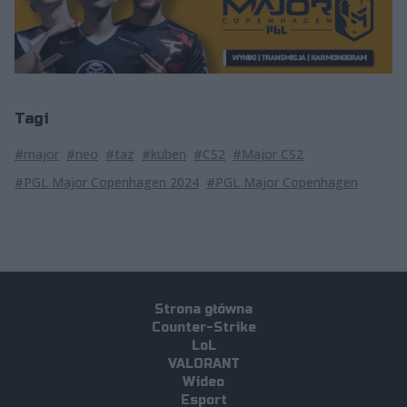
Tagi
#major
#neo
#taz
#kuben
#CS2
#Major CS2
#PGL Major Copenhagen 2024
#PGL Major Copenhagen
Strona główna
Counter-Strike
LoL
VALORANT
Wideo
Esport