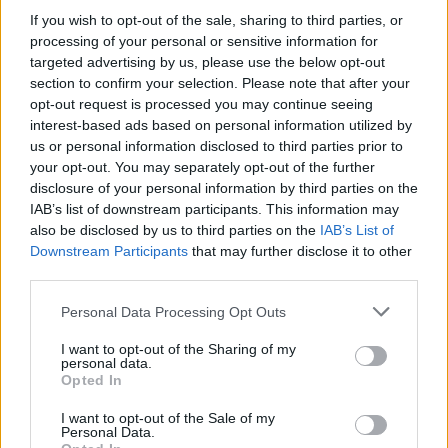
wydawało się to, że znał FaZe. Wszak jeszcze jako
If you wish to opt-out of the sale, sharing to third parties, or
czynny gracz przywdziewał barwy formacji, grając w jej
processing of your personal or sensitive information for
targeted advertising by us, please use the below opt-out
barwach nawet na Majorze. Do tego dochodziło jeszcze
section to confirm your selection. Please note that after your
niezaprzeczalne doświadczenie, ale trudno powiedzieć,
opt-out request is processed you may continue seeing
czy Polak będzie w stanie przenieść je na pole
interest-based ads based on personal information utilized by
trenerskie. Tym bardziej że trafiał do drużyny
us or personal information disclosed to third parties prior to
pogrążonej już wtedy w kryzysie. Eliminacja już w
your opt-out. You may separately opt-out of the further
ćwierćfinale IEM Rio, do tego zaledwie ćwierćfinał
disclosure of your personal information by third parties on the
Majora i szybkie pożegnanie z wiosennymi finałami
IAB’s list of downstream participants. This information may
also be disclosed by us to third parties on the
IAB’s List of
BLAST Premier. Co gorsza, po przyjściu Kubskiego
Downstream Participants
that may further disclose it to other
sytuacja bynajmniej nie odmieniła się. Kolejne trzy
third parties.
turnieje, w tym prestiżowe IEM Cologne i ESL Pro
League, wypadły fatalnie. Dopiero nadejście Counter-
Personal Data Processing Opt Outs
Strike'a 2 odmieniło sytuację, a przy tym i zespół
I want to opt-out of the Sharing of my
naszego rodaka. FaZe zdominowało początkowy okres
personal data.
CS2, wygrywając trzy kolejne imprezy, z czego dwie na
Opted In
lanie. W efekcie od pewnego czasu podopieczni NEO
I want to opt-out of the Sale of my
okupują ścisłą czołówkę rankingu HLTV, a od miesiąca
Personal Data.