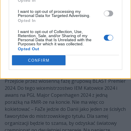
znajdują się na pierwszym miejscu.
Opted In
I want to opt-out of processing my
Wywiad z NEO z IEM Katowice 2024:
Personal Data for Targeted Advertising.
Opted In
I want to opt-out of Collection, Use,
Retention, Sale, and/or Sharing of my
Personal Data that Is Unrelated with the
Purposes for which it was collected.
Opted Out
CONFIRM
Początek sezonu 2024 to również przyzwoite rezultaty.
Przejście przez wiosenną fazę grupową BLAST Premier
2024. Do tego wicemistrzostwo IEM Katowice 2024 i
awans na PGL Major Copenhagen 2024 z jedną
porażką na RMR-ze na koncie. Nie ma więc co
kokietować – FaZe jedzie do Danii jako jeden ze ścisłych
faworytów do mistrzowskiego tytułu. Dla samej
organizacji będzie to szansa, by odzyskać światowy
czempionat po dwuletniej przerwie. Na papierze