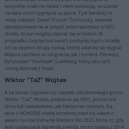
wszystkie znaki na niebie i ziemi wskazują, że szanse
na takie rozstrzygnięcie są spore. Tym bardziej że
nowy nabytek, David "frozen" Čerňanský, świetnie
wkomponował się w zespół. Jeżeli natomiast o NEO
chodzi, to ten mógłby zapisać się w historii. W
przypadku zwycięstwa swoich podopiecznych chciałby
on się dopiero drugą osobą, której udałoby się wygrać
Majora zarówno w roli gracza, jak i trenera. Pierwszą
był Jonatan "Devilwalk" Lundberg, który obu tych
rzeczy dokonał z Fnatic.
Wiktor "TaZ" Wojtas
A na koniec najświeższy nabytek szkoleniowego grona.
Wiktor "TaZ" Wojtas, podobnie jak NEO, jeszcze rok
temu był zawodnikiem, ale faktycznie czynnym. Ba,
wraz z HONORIS chwilę wcześniej otarł się nawet o
awans na Intel Extreme Masters Rio 2023. Mimo to, gdy
jego organizacja dopełniła żywota, mistrz świata z 2014