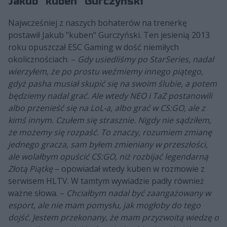
Jakub "kuben" Gurczyński
Najwcześniej z naszych bohaterów na trenerkę
postawił Jakub "kuben" Gurczyński. Ten jesienią 2013
roku opuszczał ESC Gaming w dość niemiłych
okolicznościach. –
Gdy usiedliśmy po StarSeries, nadal
wierzyłem, że po prostu weźmiemy innego piątego,
gdyż pasha musiał skupić się na swoim ślubie, a potem
będziemy nadal grać. Ale wtedy NEO i TaZ postanowili
albo przenieść się na LoL-a, albo grać w CS:GO, ale z
kimś innym. Czułem się strasznie. Nigdy nie sądziłem,
że możemy się rozpaść. To znaczy, rozumiem zmianę
jednego gracza, sam byłem zmieniany w przeszłości,
ale wolałbym opuścić CS:GO, niż rozbijać legendarną
Złotą Piątkę
– opowiadał wtedy kuben w rozmowie z
serwisem HLTV. W tamtym wywiadzie padły również
ważne słowa. –
Chciałbym nadal być zaangażowany w
esport, ale nie mam pomysłu, jak mogłoby do tego
dojść. Jestem przekonany, że mam przyzwoitą wiedzę o