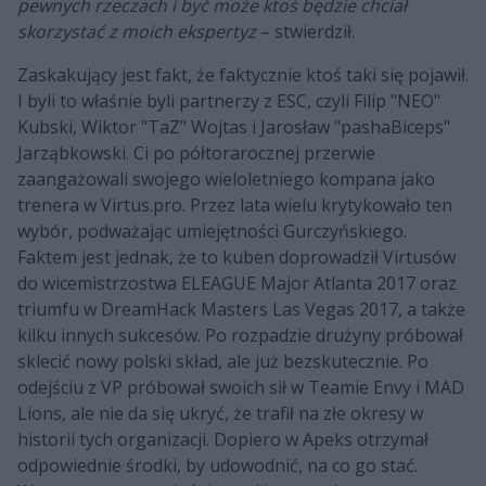
pewnych rzeczach i być może ktoś będzie chciał
skorzystać z moich ekspertyz
– stwierdził.
Zaskakujący jest fakt, że faktycznie ktoś taki się pojawił.
I byli to właśnie byli partnerzy z ESC, czyli Filip "NEO"
Kubski, Wiktor "TaZ" Wojtas i Jarosław "pashaBiceps"
Jarząbkowski. Ci po półtorarocznej przerwie
zaangażowali swojego wieloletniego kompana jako
trenera w Virtus.pro. Przez lata wielu krytykowało ten
wybór, podważając umiejętności Gurczyńskiego.
Faktem jest jednak, że to kuben doprowadził Virtusów
do wicemistrzostwa ELEAGUE Major Atlanta 2017 oraz
triumfu w DreamHack Masters Las Vegas 2017, a także
kilku innych sukcesów. Po rozpadzie drużyny próbował
sklecić nowy polski skład, ale już bezskutecznie. Po
odejściu z VP próbował swoich sił w Teamie Envy i MAD
Lions, ale nie da się ukryć, że trafił na złe okresy w
historii tych organizacji. Dopiero w Apeks otrzymał
odpowiednie środki, by udowodnić, na co go stać.