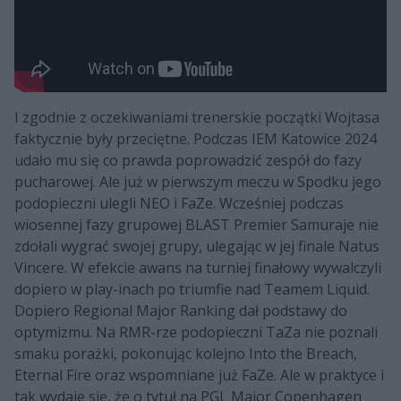
I zgodnie z oczekiwaniami trenerskie początki Wojtasa
faktycznie były przeciętne. Podczas IEM Katowice 2024
udało mu się co prawda poprowadzić zespół do fazy
pucharowej. Ale już w pierwszym meczu w Spodku jego
podopieczni ulegli NEO i FaZe. Wcześniej podczas
wiosennej fazy grupowej BLAST Premier Samuraje nie
zdołali wygrać swojej grupy, ulegając w jej finale Natus
Vincere. W efekcie awans na turniej finałowy wywalczyli
dopiero w play-inach po triumfie nad Teamem Liquid.
Dopiero Regional Major Ranking dał podstawy do
optymizmu. Na RMR-rze podopieczni TaZa nie poznali
smaku porażki, pokonując kolejno Into the Breach,
Eternal Fire oraz wspomniane już FaZe. Ale w praktyce i
tak wydaje się, że o tytuł na PGL Major Copenhagen