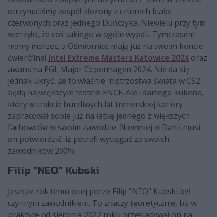
otrzymaliśmy zespół złożony z czterech biało-
czerwonych oraz jednego Duńczyka. Niewielu przy tym
wierzyło, że coś takiego w ogóle wypali. Tymczasem
mamy marzec, a Ośmiornice mają już na swoim koncie
ćwierćfinał
Intel Extreme Masters Katowice 2024
oraz
awans na PGL Major Copenhagen 2024. Nie da się
jednak ukryć, że to właśnie mistrzostwa świata w CS2
będą największym testem ENCE. Ale i samego kubena,
który w trakcie burzliwych lat trenerskiej kariery
zapracował sobie już na łatkę jednego z większych
fachowców w swoim zawodzie. Niemniej w Danii musi
on potwierdzić, iż potrafi wyciągać ze swoich
zawodników 200%.
Filip "NEO" Kubski
Jeszcze rok temu o tej porze Filip "NEO" Kubski był
czynnym zawodnikiem. To znaczy teoretycznie, bo w
praktyce od sierpnia 2022 roku przesiadywał on na