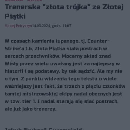
Trenerska "złota trójka" ze Złotej
Piątki
Maciej Petryszyn
14.03.2024, godz. 11:07
W czasach kamienia łupanego, tj. Counter-
Strike'a 1.6, Złota Piątka siała postrach w
sercach przeciwników. Mocarny skład znad
Wisły przez wielu uważany jest za najlepszy w
historii i są podstawy, by tak sądzić. Ale my nie
o tym. Z punktu widzenia tego tekstu o wiele
ważniejszy jest fakt, że trzech z pięciu członków
tamtej mistrzowskiej ekipy nadal obecnych jest
w tzw. tier 1. I nadal starają się siać postrach,
ale już jako trenerzy.