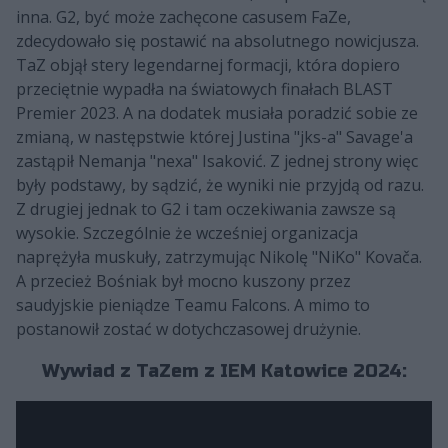
inna. G2, być może zachęcone casusem FaZe,
zdecydowało się postawić na absolutnego nowicjusza.
TaZ objął stery legendarnej formacji, która dopiero
przeciętnie wypadła na światowych finałach BLAST
Premier 2023. A na dodatek musiała poradzić sobie ze
zmianą, w następstwie której Justina "jks-a" Savage'a
zastąpił Nemanja "nexa" Isaković. Z jednej strony więc
były podstawy, by sądzić, że wyniki nie przyjdą od razu.
Z drugiej jednak to G2 i tam oczekiwania zawsze są
wysokie. Szczególnie że wcześniej organizacja
naprężyła muskuły, zatrzymując Nikolę "NiKo" Kovača.
A przecież Bośniak był mocno kuszony przez
saudyjskie pieniądze Teamu Falcons. A mimo to
postanowił zostać w dotychczasowej drużynie.
Wywiad z TaZem z IEM Katowice 2024: