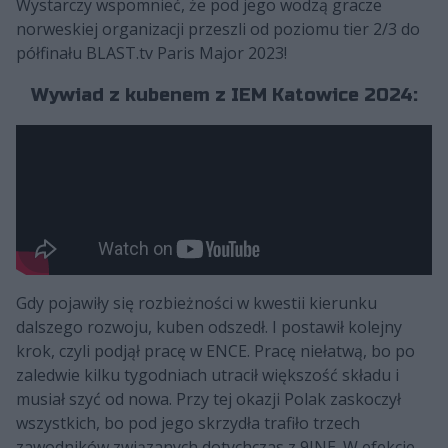
Wystarczy wspomnieć, że pod jego wodzą gracze
norweskiej organizacji przeszli od poziomu tier 2/3 do
półfinału BLAST.tv Paris Major 2023!
Wywiad z kubenem z IEM Katowice 2024:
Gdy pojawiły się rozbieżności w kwestii kierunku
dalszego rozwoju, kuben odszedł. I postawił kolejny
krok, czyli podjął pracę w ENCE. Pracę niełatwą, bo po
zaledwie kilku tygodniach utracił większość składu i
musiał szyć od nowa. Przy tej okazji Polak zaskoczył
wszystkich, bo pod jego skrzydła trafiło trzech
zawodników związanych dotychczas z 9INE. W efekcie