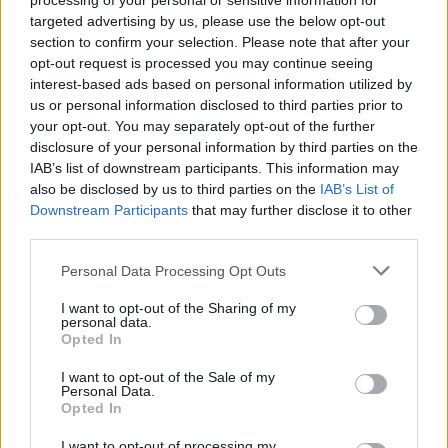
processing of your personal or sensitive information for
centralną postacią, która kontrolowała wszystko.
targeted advertising by us, please use the below opt-out
Tymczasem w naszym zespole taką centralną postacią,
section to confirm your selection. Please note that after your
która tworzy naszą wizję i grę, byłem ja. Dlatego
opt-out request is processed you may continue seeing
obecnie w drużynie ma miejsce pewien brak
interest-based ads based on personal information utilized by
połączenia. Nie jest on przyzwyczajony do oglądania
us or personal information disclosed to third parties prior to
your opt-out. You may separately opt-out of the further
gracza, któremu podczas spotkań i w kwestiach
disclosure of your personal information by third parties on the
teoretycznych pozwala się na tak wiele. Próbujemy
IAB’s list of downstream participants. This information may
jednak to naprawić. Istnieje opcja, w której to on
also be disclosed by us to third parties on the
IAB’s List of
zostanie kapitanem, ale jest też wiele innych opcji.
Downstream Participants
that may further disclose it to other
Może on zostać kapitanem, ale także może nim zostać
third parties.
ktoś inny z zespołu
– przyznał Dzhami "Jame" Ali w
Personal Data Processing Opt Outs
rozmowie z kanałem
BetBoom Esports
.
I want to opt-out of the Sharing of my
personal data.
Więcej informacji o letnich transferach na scenie
Opted In
Counter-Strike'a 2:
I want to opt-out of the Sale of my
Personal Data.
Opted In
I want to opt-out of processing my