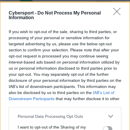
22:00
FLY
TL
Cybersport -
Do Not Process My Personal
Information
100 Thieves zniszczeni w półfinale LCS
Zacznijmy jednak od wczorajszego meczu. Choć raczej
If you wish to opt-out of the sale, sharing to third parties, or
processing of your personal or sensitive information for
można było się spodziewać, że to Inspired i jego
targeted advertising by us, please use the below opt-out
kompania będą faworytami zestawienia, to nie do
section to confirm your selection. Please note that after your
końca wiedzieliśmy, czego można spodziewać się po
opt-out request is processed you may continue seeing
100 Thieves. Złodziejaszki bowiem w play-offach LCS
interest-based ads based on personal information utilized by
pokazały nam już dwa swoje oblicza. W początkowej
us or personal information disclosed to third parties prior to
fazie grali średnio, ale na mecz z Cloud9 weszli w
your opt-out. You may separately opt-out of the further
najlepszej wersji siebie. Finalnie w piątkowy wieczór
disclosure of your personal information by third parties on the
IAB’s list of downstream participants. This information may
zobaczyliśmy pierwszą z wersji 100. Ekipa dwójki
also be disclosed by us to third parties on the
IAB’s List of
Polaków nie miała praktycznie żadnych problemów z
Downstream Participants
that may further disclose it to other
pokonaniem Rayana "Snipera" Shoury i spółki.
third parties.
Dowodem tego jest ostateczny rezultat spotkania,
który wyniósł 3:0 na korzyść FLY. Tym samym zespół
Personal Data Processing Opt Outs
ten oficjalnie zapewnił sobie awans do głównego etapu
I want to opt-out of the Sharing of my
Worlds 2024. 100 Thieves zaś zaczną swoją przygodę z