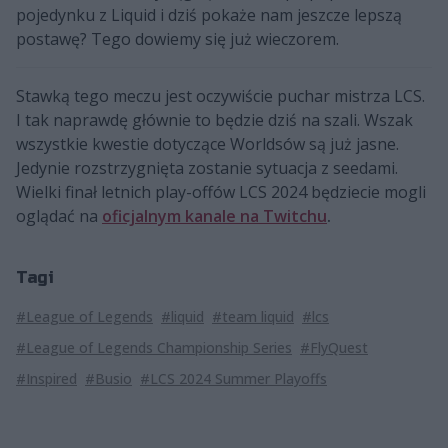
pojedynku z Liquid i dziś pokaże nam jeszcze lepszą
postawę? Tego dowiemy się już wieczorem.
Stawką tego meczu jest oczywiście puchar mistrza LCS.
I tak naprawdę głównie to będzie dziś na szali. Wszak
wszystkie kwestie dotyczące Worldsów są już jasne.
Jedynie rozstrzygnięta zostanie sytuacja z seedami.
Wielki finał letnich play-offów LCS 2024 będziecie mogli
oglądać na
oficjalnym kanale na Twitchu
.
Tagi
#League of Legends
#liquid
#team liquid
#lcs
#League of Legends Championship Series
#FlyQuest
#Inspired
#Busio
#LCS 2024 Summer Playoffs