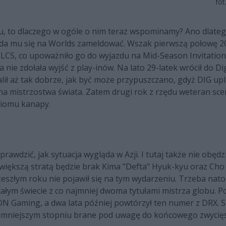
fot
u, to dlaczego w ogóle o nim teraz wspominamy? Ano dlateg
uda mu się na Worlds zameldować. Wszak pierwszą połowę 2
w LCS, co upoważniło go do wyjazdu na Mid-Season Invitation
nie zdołała wyjść z play-inów. Na lato 29-latek wrócił do D
alił aż tak dobrze, jak być może przypuszczano, gdyż DIG up
 na mistrzostwa świata. Zatem drugi rok z rzędu weteran scen
ziomu kanapy.
rawdzić, jak sytuacja wygląda w Azji. I tutaj także nie obędz
iększą stratą będzie brak Kima "Defta" Hyuk-kyu oraz Cho 
zeszłym roku nie pojawił się na tym wydarzeniu. Trzeba nato
całym świecie z co najmniej dwoma tytułami mistrza globu. P
N Gaming, a dwa lata później powtórzył ten numer z DRX. 
ajmniejszym stopniu brane pod uwagę do końcowego zwycięs