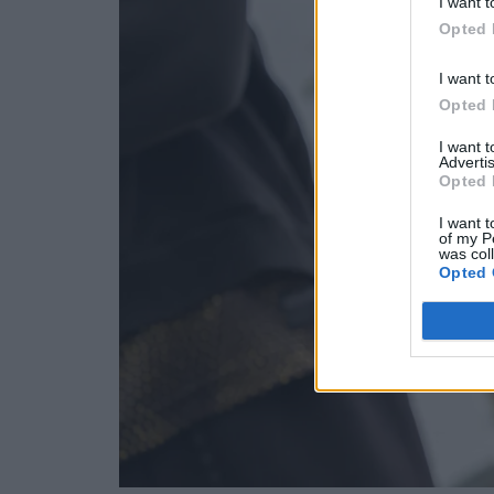
I want t
Opted 
I want t
Opted 
I want 
Advertis
Opted 
I want t
of my P
was col
Opted 