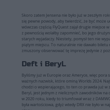
Skoro zatem Jensena nie było już w zeszłym rok
się pewne powody, aby twierdzić, że być może 
wówczas częścią FlyQuest zajął drugie miejsce 
z pewnością wolałby zapomnieć, bo jego drużyna 
starych wyjadaczy. Niestety, pomysł ten nie wyp
piątym miejscu. To naturalnie nie dawało biletu
zmuszony obserwować tę imprezę jedynie z po
Deft i BeryL
Byliśmy już w Europie oraz Ameryce, więc pora sp
ważnych nazwisk, które ominą Worlds 2024. Najw
chodzi o wspierającego, to ten co prawda już w 
BeryL jest jednym z nielicznych zawodników na 
w 2020 roku, kiedy to triumfował wraz z DAMWO
była wartościowa, gdyż wtedy DRX nie było w n