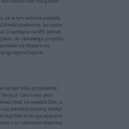
. Riot Games/Colin Young-Wolff
o, że w tym sezonie pojawiły
024 miał znakomitą, bo będąc
al. O występie na MSI jednak
ignitas, do ciekawego projektu
lasowało się dopiero na
y ligi legend będzie
ie się bez kilku przykładów
"BeryLa" Geon-hee. Jeśli
miast mieć na uwadze fakt, iż
o raz pierwszy koronę zdobył
Szczególnie ta druga wygrana
twa. Los natomiast miał inne