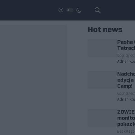
Hot news
Pasha 
Tatrac
Counter-Str
Adrian Ko
Nadcho
edycja
Camp!
Counter-Str
Adrian Ko
ZOWIE 
monito
pokazi
Bez kategor