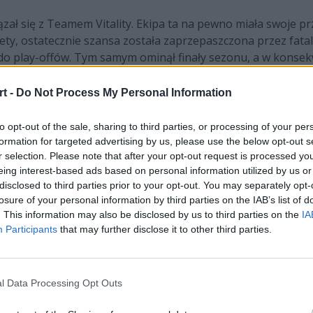
zał się z Teamem Vitality. Ekipa ta na pewno miała swoje prz
tety, ostatecznie szansa została zaprzepaszczona przez fatal
 do play-offów. Tym samym ominął finały sezonu, a w konsekw
ssang po sześciu latach z rzędu, gdy podczas sprawdzania li
rezentanci regionu EMEA będą musieli powiedzieć, że go nie
t -
Do Not Process My Personal Information
to opt-out of the sale, sharing to third parties, or processing of your per
formation for targeted advertising by us, please use the below opt-out s
r selection. Please note that after your opt-out request is processed y
Nicolaja "Jensena" Jensena. Gracz LoL Championship Series 
eing interest-based ads based on personal information utilized by us or
loud9 zaczął swoją regularną walkę na arenie międzynarodowe
disclosed to third parties prior to your opt-out. You may separately opt-
ik Duńczyk wraz z C9 zaliczył w 2018 roku, kiedy to dotarł do
losure of your personal information by third parties on the IAB’s list of
az ostatni dwa lata temu. Już w zeszłym roku zabrakło go na
. This information may also be disclosed by us to third parties on the
IA
 5-6. miejsce.
Participants
that may further disclose it to other third parties.
l Data Processing Opt Outs