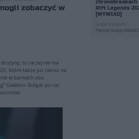
chronobreakach 
 mogli zobaczyć w
Rift Legends 20
[WYWIAD]
League of Legends
Patrycja Grzegrzółka
26.
drużyny, to raczej nie ma
OI, które także już nieraz na
śnie w barwach obu
ng" Galabov. Bułgar po raz
 sezonów.