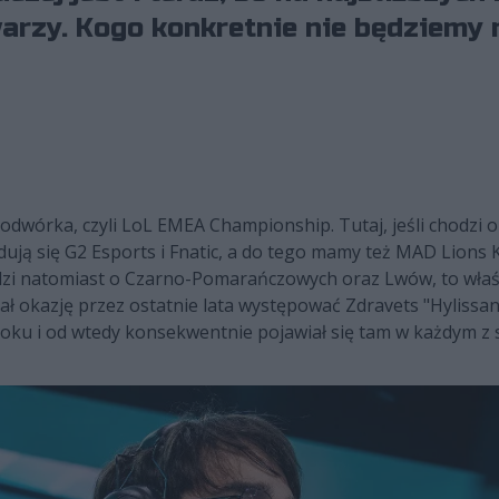
warzy. Kogo konkretnie nie będziemy
wórka, czyli LoL EMEA Championship. Tutaj, jeśli chodzi o 
dują się G2 Esports i Fnatic, a do tego mamy też MAD Lions K
hodzi natomiast o Czarno-Pomarańczowych oraz Lwów, to wła
ał okazję przez ostatnie lata występować Zdravets "Hylissa
roku i od wtedy konsekwentnie pojawiał się tam w każdym z