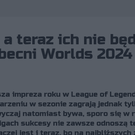
rzystano zdjęcia należące do: Riot Games/Colin Young-Wolff, Riot Games/Mar
 a teraz ich nie będ
obecni Worlds 2024
jsza impreza roku w League of Legen
rzeniu w sezonie zagrają jednak tyl
wyczaj natomiast bywa, sporo się w 
ligach sukcesy nie zawsze odnoszą t
aczej jest i teraz, bo na najbliższyc