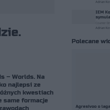
Adrian Ko
IEM Ko
v Watson, Riot Games/Wojciech Wandzel
symula
Counter-Str
zie.
Adrian Ko
Polecane wi
ds – Worlds. Na
ko najlepsi ze
różnych kwestiach
e same formacje
Agresivoo o laga
h zawodach