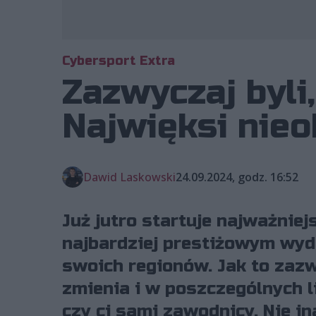
Wyko
Cybersport Extra
Zazwyczaj byli,
Najwięksi nie
Dawid Laskowski
24.09.2024, godz. 16:52
Już jutro startuje najważnie
najbardziej prestiżowym wyda
swoich regionów. Jak to zaz
zmienia i w poszczególnych 
czy ci sami zawodnicy. Nie in