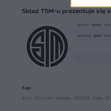
Skład TSM-u prezentuje się o
Johann "
seven
" Her
Anthony "
gMd
" Gui
–
–
–
Tagi
#tsm
#Valorant
#aproto
#POISED
#sym
#F