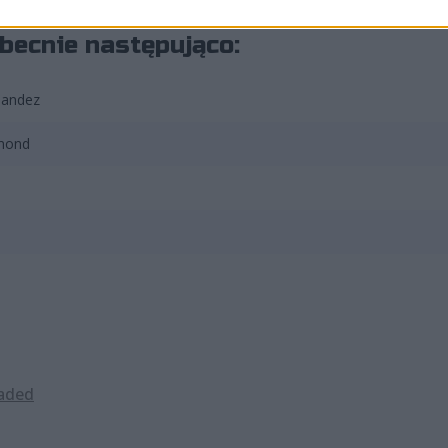
becnie następująco:
nandez
mond
aded