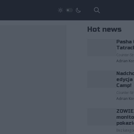
Hot news
Pasha 
Tatrac
Counter-Str
Adrian Ko
Nadcho
edycja
Camp!
Counter-Str
Adrian Ko
ZOWIE 
monito
pokazi
Bez kategor