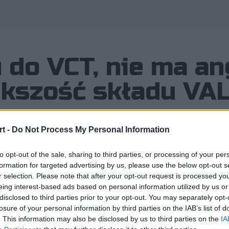
do VCT, nie ma an
ększość składu V
t -
Do Not Process My Personal Information
to opt-out of the sale, sharing to third parties, or processing of your per
edna z bardziej rozpoznawalnych
formation for targeted advertising by us, please use the below opt-out s
 w esporcie. Jeżeli jednak chodzi o
r selection. Please note that after your opt-out request is processed y
eing interest-based ads based on personal information utilized by us or
 trudno powiedzieć, by przygoda tej
disclosed to third parties prior to your opt-out. You may separately opt-
ie.
losure of your personal information by third parties on the IAB’s list of
. This information may also be disclosed by us to third parties on the
IA