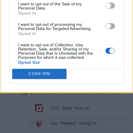
pseudonimem LCK Charmander. Według niego Zeus
I want to opt-out of the Sale of my
właśnie miał związać się z HLE. Dziś natomiast wszystko
Personal Data.
Opted In
jest już jasne, bowiem głos zabrała organizacja,
prezentując 20-latka jako swojego nowego
I want to opt-out of processing my
Personal Data for Targeted Advertising.
toplanera
. Dla Zeusa jest to pierwszy raz w karierze,
Opted In
kiedy będzie grał dla innej organizacji niż T1. Jeśli
chodzi natomiast o samo Hanwha Life Esports, to
I want to opt-out of Collection, Use,
Retention, Sale, and/or Sharing of my
dzięki pozyskaniu nowego górnoalejkowicza skład
Personal Data that Is Unrelated with the
drużyny jest już kompletny. Wczoraj potwierdzono
Purposes for which it was collected.
Opted Out
przedłużenie współpracy z Parkiem "
Viperem
" Do-
hyeonem. Resztę zawodników zaś umowy obowiązują
CONFIRM
do końca przyszłego roku.
Tak wygląda skład Hanwha Life Esports:
Choi "
Zeus
" Woo-je
Han "
Peanut
" Wang-ho