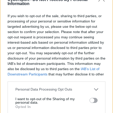
odszedł Zeus. Początkowo można było przypuszczać,
Information
że ogłoszenie to jeszcze niczego nie oznacza, gdyż w
LoL Champions Korea często bywają takie sytuacje, że
If you wish to opt-out of the sale, sharing to third parties, or
gdy kończy się kontrakt, to zespół komunikuje to jako
processing of your personal or sensitive information for
rozstanie, a jakiś czas później dochodzi do podpisania
targeted advertising by us, please use the below opt-out
section to confirm your selection. Please note that after your
nowej umowy i tak na dobrą sprawę dany zawodnik
opt-out request is processed you may continue seeing
nadal jest w ekipie. Ale nie w tym wypadku. Chwilę po
interest-based ads based on personal information utilized by
obwieszczeniu w mediach społecznościowych T1
us or personal information disclosed to third parties prior to
pojawił się kolejny wpis, informujący o dołączeniu
your opt-out. You may separately opt-out of the further
nowego toplanera – Choia "
Dorana
" Hyeon-joona. Ten
disclosure of your personal information by third parties on the
do formacji przyszedł, opuszczając wcześniej szeregi
IAB’s list of downstream participants. This information may
Hanwha Life Esports.
also be disclosed by us to third parties on the
IAB’s List of
Downstream Participants
that may further disclose it to other
CZYTAJ TEŻ:
Kolejne zmiany w Dplus KIA. Dwóch
third parties.
zawodników poza drużyną
Personal Data Processing Opt Outs
I już wtedy domyślano się, że dojdzie do swego rodzaju
I want to opt-out of the Sharing of my
podmianki. Potwierdziły to nawet
źródła
jednego z
personal data.
Opted In
koreańskich insiderów, który na portalu X kryje się pod