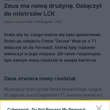
Zeus ma nową drużynę. Dołączył
do mistrzów LCK
Dawid Laskowski
20.11.2024, godz. 14:32
Stało się to, czego można się było spodziewać.
Dzień po odejściu Choia "Zeusa" Woo-je z T1
dołączył on do formacji, której były toplaner
wskoczył w jego miejsce. 20-latek rozpoczyna
tym samym nowy rozdział w swojej karierze.
Zeus otwiera nowy rozdział
Wczorajszy dzień był dla fanów koreańskiego League
of Legends, a w szczególności T1, końcem pewnej ery.
Wszak po trzech latach trwania projektu ZOFGK
dobiegł on końca. A to za sprawą tego, że z drużyny
Cybersport -
Do Not Process My Personal