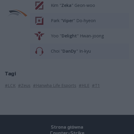
Kim "
Zeka
" Geon-woo
Park "
Viper
" Do-hyeon
Yoo "
Delight
" Hwan-joong
Choi "
DanDy
" In-kyu
Tagi
#LCK
#Zeus
#Hanwha Life Esports
#HLE
#T1
Strona główna
Counter-Strike