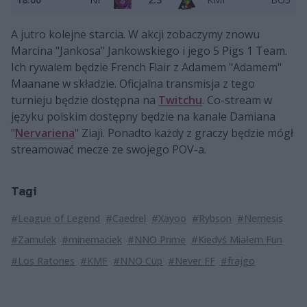
A jutro kolejne starcia. W akcji zobaczymy znowu
Marcina "Jankosa" Jankowskiego i jego 5 Pigs 1 Team.
Ich rywalem będzie French Flair z Adamem "Adamem"
Maanane w składzie. Oficjalna transmisja z tego
turnieju będzie dostępna na
Twitchu
. Co-stream w
języku polskim dostępny będzie na kanale Damiana
"
Nervariena
" Ziaji. Ponadto każdy z graczy będzie mógł
streamować mecze ze swojego POV-a.
Tagi
#League of Legend
#Caedrel
#Xayoo
#Rybson
#Nemesis
#Zamulek
#minemaciek
#NNO Prime
#Kiedyś Miałem Fun
#Los Ratones
#KMF
#NNO Cup
#Never FF
#frajgo