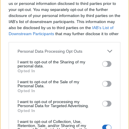
us or personal information disclosed to third parties prior to
your opt-out. You may separately opt-out of the further
Kiedyś Miałem Fun do boju o życie weszło jako drugie.
disclosure of your personal information by third parties on the
Rywalem naszych rodaków było Never FF. I już przed
IAB’s list of downstream participants. This information may
startem spotkania nie obyło się bez kontrowersji.
also be disclosed by us to third parties on the
IAB’s List of
Wszystko za sprawą tego, że kapitan drużyny
Downstream Participants
that may further disclose it to other
przeciwnej, Azer "Azzapp" Dugalić, nie zdążył stawić się
third parties.
na czas startu spotkania, przez co jego drużyna
Personal Data Processing Opt Outs
musiała oddać walkowerem pierwszą grę. Tym samym
serię KMF zaczęło z dodatnim handicapem. Ale to nie
I want to opt-out of the Sharing of my
przeszkodziło międzynarodowej piątce w wygrywaniu.
personal data.
Opted In
Dwie pierwsze potyczki poszły bowiem na jej konto i to
w zasadzie bez większych problemów. Szczególnie
I want to opt-out of the Sale of my
druga gra była dość jednostronna.
Personal Data.
Opted In
Postawione pod ścianą KMF musiało zatem się
I want to opt-out of processing my
otrząsnąć i jeszcze spróbować coś wskórać. I w
Personal Data for Targeted Advertising.
Opted In
czwartej odsłonie meczu udało się rozegrać naprawdę
niezłą grę, doprowadzając do decydującej, piątej bitwy.
I want to opt-out of Collection, Use,
W nią Polacy weszli znakomicie, lecz z czasem zaczęło
Retention, Sale, and/or Sharing of my