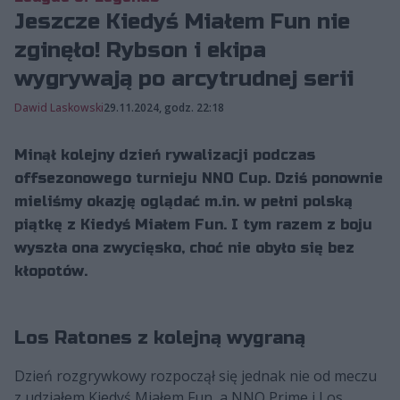
Jeszcze Kiedyś Miałem Fun nie
zginęło! Rybson i ekipa
wygrywają po arcytrudnej serii
Dawid Laskowski
29.11.2024, godz. 22:18
Minął kolejny dzień rywalizacji podczas
offsezonowego turnieju NNO Cup. Dziś ponownie
mieliśmy okazję oglądać m.in. w pełni polską
piątkę z Kiedyś Miałem Fun. I tym razem z boju
wyszła ona zwycięsko, choć nie obyło się bez
kłopotów.
Los Ratones z kolejną wygraną
Dzień rozgrywkowy rozpoczął się jednak nie od meczu
z udziałem Kiedyś Miałem Fun, a NNO Prime i Los