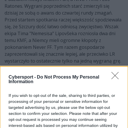
Ratones. Wygrani poprzednich starć zmierzyli się
dzisiaj ze sobą o awans do czwartej rundy zmagań.
Przed startem spotkania raczej większość spodziewała
się, że Szczury dość łatwo odniosą zwycięstwo. Wszak
ekipa Tima "Nemesisa" Lipovšeka rozniosła dwa dni
temu KMF, a Niemcy mieli ogromne kłopoty z
pokonaniem Never FF. Tym razem gospodarze
zaprezentowali się znacznie lepiej, ale przeciwko LR
wystarczyło to ostatecznie tylko na jedną wygraną grę.
Pozostałe trzy padły łupem słoweńskiego midlanera i
jego kumpli, którzy są już tym samym o krok od
Cybersport -
Do Not Process My Personal
wielkiego finału drugiej edycji NNO Cup.
Information
CZYTAJ TEŻ:
KeSPA Cup startuje już jutro.
If you wish to opt-out of the sale, sharing to third parties, or
Drużyny z LCK będą miały okazję przetestować
processing of your personal or sensitive information for
nowe nabytki
targeted advertising by us, please use the below opt-out
section to confirm your selection. Please note that after your
Kiedyś Miałem Fun heroicznie obroniło
opt-out request is processed you may continue seeing
się przed odpadnięciem
interest-based ads based on personal information utilized by