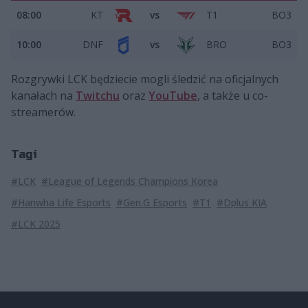
08:00
KT
vs
T1
BO3
10:00
DNF
vs
BRO
BO3
Rozgrywki LCK będziecie mogli śledzić na oficjalnych
kanałach na
Twitchu
oraz
YouTube
, a także u co-
streamerów.
Tagi
#LCK
#League of Legends Champions Korea
#Hanwha Life Esports
#Gen.G Esports
#T1
#Dplus KIA
#LCK 2025