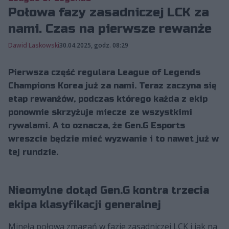
Połowa fazy zasadniczej LCK za
nami. Czas na pierwsze rewanże
Dawid Laskowski
30.04.2025, godz. 08:29
Pierwsza część regulara League of Legends
Champions Korea już za nami. Teraz zaczyna się
etap rewanżów, podczas którego każda z ekip
ponownie skrzyżuje miecze ze wszystkimi
rywalami. A to oznacza, że Gen.G Esports
wreszcie będzie mieć wyzwanie i to nawet już w
tej rundzie.
Nieomylne dotąd Gen.G kontra trzecia
ekipa klasyfikacji generalnej
Minęła połowa zmagań w fazie zasadniczej LCK i jak na