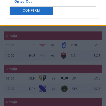
Opted Out
1 maja
CONFIRM
10:00
GEN
vs
KT
BO3
12:00
BRO
vs
DRX
BO3
2 maja
10:00
T1
vs
DNF
BO3
12:00
HLE
vs
NS
BO3
3 maja
08:00
GEN
vs
DK
BO3
10:00
DRX
vs
BFX
BO3
4 maja