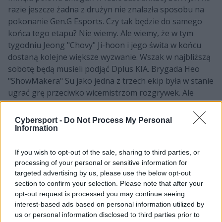
razie jeszcze żadna z drużyn nie znalazła sposobu na
pokonanie Gen.G Esports. Czy tak będzie do samego
końca tego etapu? Nie wiemy. Ale wiemy, że w tym
tygodniu Jeong "Chovy" Ji-hoon i jego świta w końcu
dostaną kolejne większe wyzwanie. Wszak w najbliższą
sobotę będą musieli podjąć Dplus KIA. Brygada Heo
"ShowMakera" Su jako jedna z trzech ekip była w stanie
ugrać grę przeciwko wicemistrzom rozgrywek. Ale
będzie jeszcze jedna formacja, która otrzyma szansę na
poskromienie GEN jeszcze wcześniej. Już jutro z
Cybersport -
Do Not Process My Personal
niepokonanymi zmierzy się kt Rolster.
Information
CZYTAJ TEŻ:
Nisqy bohaterem Vitality. Najlepsze
If you wish to opt-out of the sale, sharing to third parties, or
zagrania piątego tygodnia LEC
processing of your personal or sensitive information for
targeted advertising by us, please use the below opt-out
Kolejna odsłona Telecom Wars na
section to confirm your selection. Please note that after your
koniec tygodnia
opt-out request is processed you may continue seeing
interest-based ads based on personal information utilized by
A skoro już o kt Rolster mowa, to przed tym zespołem
us or personal information disclosed to third parties prior to