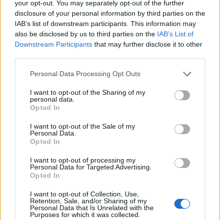
your opt-out. You may separately opt-out of the further
naprawdę trudny terminarz w LCK. Poza spotkaniem z
disclosure of your personal information by third parties on the
Gen.G Esports Gwaka "Bdd-iego" Bo-seonga i spółkę
IAB’s list of downstream participants. This information may
czeka jeszcze batalia z T1. O godzinie 8:00 w niedzielę
also be disclosed by us to third parties on the
IAB’s List of
po raz kolejny ujrzymy Telecom Wars. Niemniej nie
Downstream Participants
that may further disclose it to other
będzie to już wojna Telecomów, które stanowią o sile
third parties.
ligi. Zarówno T1, jak i KT na ten moment nie grają zbyt
Personal Data Processing Opt Outs
dobrze, notując sporo nieprzewidzianych porażek. Tak
więc o swego rodzaju dodatkowym prestiżu w postaci
I want to opt-out of the Sharing of my
najwyższego poziomu nie będzie tutaj mowy, ale wciąż
personal data.
Opted In
będzie to mecz warty uwagi.
I want to opt-out of the Sale of my
Harmonogram piątej kolejki LCK:
Personal Data.
Opted In
30 kwietnia
I want to opt-out of processing my
Personal Data for Targeted Advertising.
10:00
NS
vs
DK
BO3
Opted In
I want to opt-out of Collection, Use,
12:00
BFX
vs
HLE
BO3
Retention, Sale, and/or Sharing of my
Personal Data that Is Unrelated with the
Purposes for which it was collected.