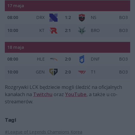
17 maja
08:00
DRX
1:2
NS
BO3
10:00
KT
2:1
BRO
BO3
18 maja
08:00
HLE
2:0
DNF
BO3
10:00
GEN
2:0
T1
BO3
Rozgrywki LCK będziecie mogli śledzić na oficjalnych
kanałach na
Twitchu
oraz
YouTube
, a także u co-
streamerów.
Tagi
#League of Legends Champions Korea