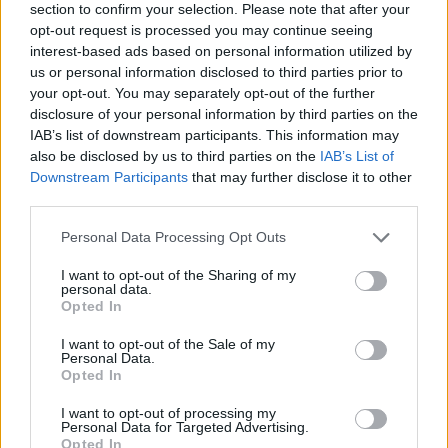
lecz finalnie i tak dopięła swego. Co ciekawe, T1 nie
section to confirm your selection. Please note that after your
zdołało wygrać ani jednej gry, wypuszczając z rąk
opt-out request is processed you may continue seeing
interest-based ads based on personal information utilized by
przewagę ponad pięciu tysięcy sztuk złota w pierwszej
us or personal information disclosed to third parties prior to
potyczce.
your opt-out. You may separately opt-out of the further
disclosure of your personal information by third parties on the
Znamy pierwszą drużynę, która już nie
IAB’s list of downstream participants. This information may
ma szans na play-offy
also be disclosed by us to third parties on the
IAB’s List of
Downstream Participants
that may further disclose it to other
Podczas zeszłego tygodnia LCK zbyt wielu nowych
third parties.
rzeczy się nie dowiedzieliśmy. Wspomniane już Gen.G
Esports jedynie zagwarantowało sobie już miejsce w co
Personal Data Processing Opt Outs
najmniej top 2 ligi. Z kolei Hanwha Life Esports, mimo
I want to opt-out of the Sharing of my
nieoczekiwanej porażki z kt Rolster, jest już pewne
personal data.
Opted In
finiszu na minimum trzeciej lokacie. Ale choć u góry
niewiele się zmieniło, to co nieco podziało się na dole
I want to opt-out of the Sale of my
stawki. Wspomniani już dzisiaj zawodnicy DNF ponieśli
Personal Data.
Opted In
dwie kolejne klęski, co już definitywnie przekreśliło ich
szanse na ewentualny awans do play-offów ligi.
I want to opt-out of processing my
Personal Data for Targeted Advertising.
Opted In