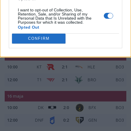
Wyniki siódmej kolejki LCK:
I want to opt-out of Collection, Use,
14 maja
Retention, Sale, and/or Sharing of my
Personal Data that Is Unrelated with the
Purposes for which it was collected.
10:00
BFX
1:2
NS
BO3
Opted Out
12:00
DRX
1:2
DK
BO3
CONFIRM
15 maja
10:00
KT
2:1
HLE
BO3
12:00
T1
2:1
BRO
BO3
16 maja
10:00
DK
2:0
BFX
BO3
12:00
DNF
0:2
GEN
BO3