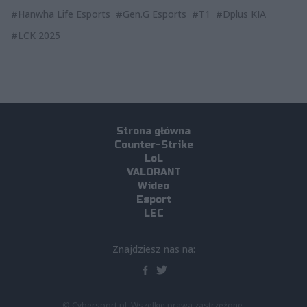
#Hanwha Life Esports
#Gen.G Esports
#T1
#Dplus KIA
#LCK 2025
Strona główna
Counter-Strike
LoL
VALORANT
Wideo
Esport
LEC
Znajdziesz nas na:
© Cybersport.pl. Wszelkie prawa zastrzeżone.