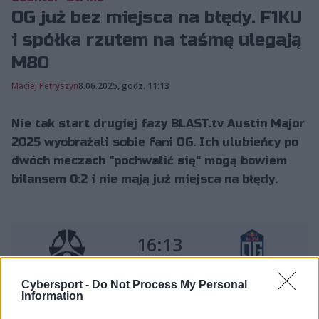
OG już bez miejsca na błędy. F1KU
i spółka rzutem na taśmę ulegają
M80
Maciej Petryszyn
8.06.2025, godz. 11:13
Nie tak start drugiej fazy BLAST.tv Austin Major
2025 wyobrażali sobie fani OG. Ich ulubieńcy po
dwóch meczach "pochwalić się" mogą bowiem
bilansem 0:2 i nie mają już miejsca na błędy.
16:13
(Ancient)
M80
OG
Cybersport -
Do Not Process My Personal
Information
OG prowadzi 12:6, OG przegrywa