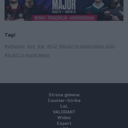
Tagi
#virtus.pro
#og
#vp
#CS2
#BLAST.tv Austin Major 2025
#BLAST.tv Austin Major
Strona główna
Counter-Strike
LoL
VALORANT
Wideo
Esport