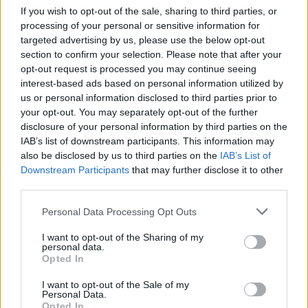
If you wish to opt-out of the sale, sharing to third parties, or
Tym razem OG musiało uznać wyższość M80, chociaż
processing of your personal or sensitive information for
pierwsze minuty były niezwykle udane dla Macieja
targeted advertising by us, please use the below opt-out
"F1KA" Miklasa. Zespół Polaka wygrał wszak nie tylko
section to confirm your selection. Please note that after your
pistoletówkę, ale i cztery następujące po niej rundy. A
opt-out request is processed you may continue seeing
to wszystko grając w ataku! Dopiero wtedy w
interest-based ads based on personal information utilized by
przeciwnym obozie doszło do przebudzenia, a potem
us or personal information disclosed to third parties prior to
your opt-out. You may separately opt-out of the further
do walki o comeback. I powrót ten zaiste nastąpił, bo
disclosure of your personal information by third parties on the
jeszcze przed przerwą reprezentanci gospodarzy
IAB’s list of downstream participants. This information may
odrobili wszystkie straty. Nagle więc z pięciopunktowej
also be disclosed by us to third parties on the
IAB’s List of
przewagi nie zostało nic, a OG musiało się pogodzić, że
Downstream Participants
that may further disclose it to other
tuż przed drugą połową "jedynie" remisuje z wrażymi
third parties.
zastępami. Nie pomógł nawet rozgrywający ponownie
Personal Data Processing Opt Outs
bardzo dobre spotkanie Nico "nicoodoz" Tamjidi.
I want to opt-out of the Sharing of my
Ale F1KU i kompanii nie powiedzieli jeszcze ostatniego
personal data.
słowa. Drugą część starcia zaczęli bowiem od równie
Opted In
potężnego uderzenia, co część pierwszą. Znowu więc
I want to opt-out of the Sale of my
była wygrana runda na pistolety, a po niej kolejne pięć
Personal Data.
celnie wyprowadzonych ciosów. W tamtym momencie
Opted In