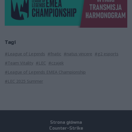
Tagi
#League of Legends
#fnatic
#natus vincere
#g2 esports
#Team Vitality
#LEC
#czajek
#League of Legends EMEA Championship
#LEC 2025 Summer
Strona główna
Counter-Strike