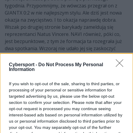
tygodnia. Przypomnijmy, że wówczas przegrał on z
GIANTX 0:2 w nie najlepszym stylu. Ale dziś jest nowa
okazja na zwycięstwo. I to okazja naprawdę dobra.
Wszak po drugiej stronie barykady zameldują się
reprezentanci Natus Vincere. NAVI również, póki co,
jest bezpunktowe, z tym że formacja ta rozegrała już
dwa spotkania. Wczoraj nie udało jej się zaskoczyć
Movistar KOI. Trzeba natomiast przyznać, że gracze
ukraińskiej organizacji nie zagrali aż tak źle. Pszczoły
Cybersport -
Do Not Process My Personal
będą musiały mieć się zatem na baczności.
Information
CZYTAJ TEŻ:
Finaliści wiosny doszli do głosu, czyli
If you wish to opt-out of the sale, sharing to third parties, or
kącik statystyczny LEC 2025 Summer: edycja
processing of your personal or sensitive information for
druga
targeted advertising by us, please use the below opt-out
section to confirm your selection. Please note that after your
Szlagierowe starcie, odcinek kolejny
opt-out request is processed you may continue seeing
interest-based ads based on personal information utilized by
Z perspektywy fana LEC znacznie ciekawej zapowiada
us or personal information disclosed to third parties prior to
się natomiast druga batalia. W niej bowiem G2 Esports
your opt-out. You may separately opt-out of the further