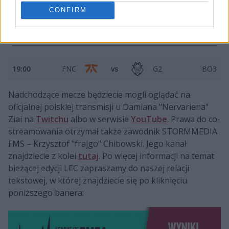
CONFIRM
17:00
VIT
vs
NAVI
BO3
Grupa B
19:00
FNC
vs
G2
BO3
Nadchodzące mecze będziecie mogli oglądać na
oficjalnej polskiej transmisji u Damiana "Nervariena"
Ziai na
Twitchu
albo w serwisie
YouTube
. Prawa do co-
streamowania otrzymał także zawodnik STORMMEDIA
FMS – Krzysztof "frajgo" Chibowski. Jego kanał
znajdziecie z kolei
tutaj
. Po więcej informacji na temat
bieżącej edycji LEC zapraszamy do naszej relacji
tekstowej, w której znajdziecie się po kliknięciu
poniższego banera: