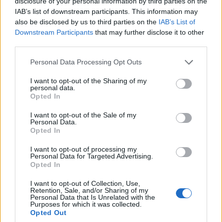
disclosure of your personal information by third parties on the
podejmie Fnatic. Obecnie obie drużyny nie zaznały
IAB’s list of downstream participants. This information may
jeszcze goryczy porażki. A dużo więcej potencjalnych
also be disclosed by us to third parties on the
IAB’s List of
zagrożeń mieli dotychczas Czarno-Pomarańczowi. Za
Downstream Participants
that may further disclose it to other
nimi wszak rozegrane aż trzy mecze. We wszystkich
third parties.
jednak udało się wyjść obronną ręką. Samurajowie zaś
zagrali tylko jedno spotkanie, ale jakie! Formacja
Personal Data Processing Opt Outs
Sergena "BrokenBlade'a" Çelika totalnie zmiotła z
I want to opt-out of the Sharing of my
planszy Team Heretics w zeszłym tygodniu. Z FNC z
personal data.
Opted In
pewnością tak łatwo nie będzie. Trudno zatem
powiedzieć, jak zakończy się dzisiejsza bitwa. Jedno jest
I want to opt-out of the Sale of my
pewne – ktoś w końcu będzie musiał pogodzić się z
Personal Data.
Opted In
przegraną.
I want to opt-out of processing my
Harmonogram drugiego dnia trzeciej kolejki
Personal Data for Targeted Advertising.
Opted In
LEC 2025 Summer:
I want to opt-out of Collection, Use,
Retention, Sale, and/or Sharing of my
17 sierpnia
Personal Data that Is Unrelated with the
Purposes for which it was collected.
Grupa A
Opted Out