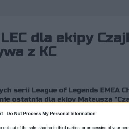
LEC dla ekipy Czaj
rywa z KC
wych serii League of Legends EMEA 
nie ostatnia dla ekipy Mateusza "Cza
 wyższość Karmine Corp.
t -
Do Not Process My Personal Information
to opt-out of the sale, sharing to third parties, or processing of your per