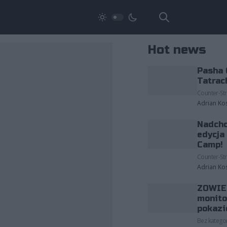
Hot news
Pasha 
Tatrac
Counter-Str
Adrian Ko
Nadcho
edycja
Camp!
Counter-Str
Adrian Ko
ZOWIE 
monito
pokazi
Bez kategor