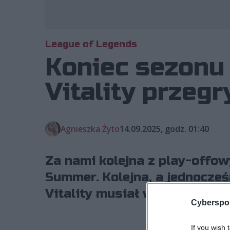
League of Legends
Koniec sezonu 
Vitality przeg
Agnieszka Żyto
14.09.2025, godz. 01:40
Za nami kolejna z play-offo
Summer. Kolejna, a jednocześ
Vitality musiał wszak uznać
Cyberspor
If you wish 