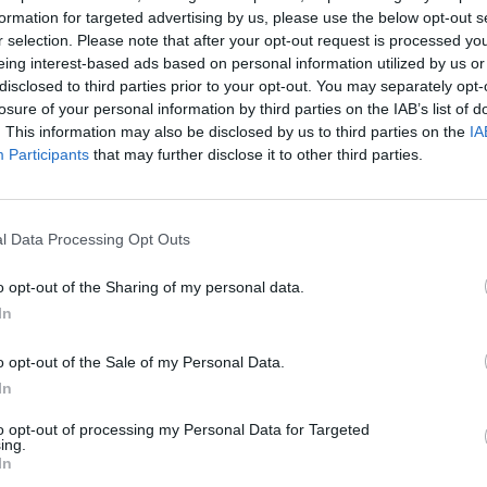
formation for targeted advertising by us, please use the below opt-out s
3:1
r selection. Please note that after your opt-out request is processed y
Team 
eing interest-based ads based on personal information utilized by us or
disclosed to third parties prior to your opt-out. You may separately opt-
losure of your personal information by third parties on the IAB’s list of
. This information may also be disclosed by us to third parties on the
IA
ją z wyścigu o Worlds i mist
Participants
that may further disclose it to other third parties.
 serii można było nabrać nieco optymizmu względem formacji
ku utrzymaniu się w play-offach LEC. Nie była to jednak byna
l Data Processing Opt Outs
ymieniały się zabójstwami, obiektami neutralnymi, przewagą 
ednocześnie będąc pierwszym zgładzonym przez KC, wydawało s
o opt-out of the Sharing of my personal data.
ył to rezultat oczekiwany przez francuskich kibiców. Vitality z
In
 poszło prosto po ich Nexus, zapisując na swoim koncie pie
o opt-out of the Sale of my Personal Data.
Open
In
ni, był to też punkt ostatni. Mistrzowie zimy w przerwie odro
to opt-out of processing my Personal Data for Targeted
ing.
lepiej przygotowani. Grę drugą można by jeszcze nazwać koń
In
z równym stanem funduszy, chwilami przechylającym się naw