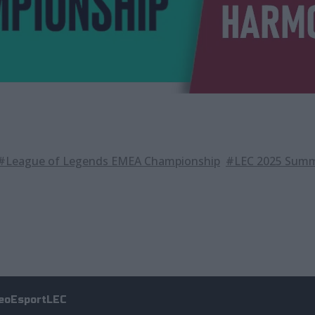
#League of Legends EMEA Championship
#LEC 2025 Summ
eo
Esport
LEC