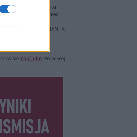
 nie tylko ostatnich kilku
o większy opór, co również
esądził o wyniku, a ten
 meczu Fnatic kontra GIANTX,
 serwisie
YouTube
. Po więcej