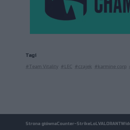
Tagi
#Team Vitality
#LEC
#czajek
#karmine corp
Strona główna
Counter-Strike
LoL
VALORANT
Wid