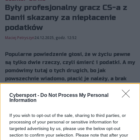
Były profesjonalny gracz CS-a z
Danii skazany za niepłacenie
podatków
Maciej Petryszyn
24.12.2025, godz. 12:52
Popularne powiedzenie głosi, że w życiu pewne
są tylko dwie rzeczy, czyli śmierć i podatki. A my
pomówimy tutaj o tych drugich, bo jak
powszechnie wiadomo, płacić je należy, a brak
takich płatności może mieć poważne
konsekwencje.
Cybersport -
Do Not Process My Personal
Information
If you wish to opt-out of the sale, sharing to third parties, or
Duński gracz CS-a skazany
processing of your personal or sensitive information for
targeted advertising by us, please use the below opt-out
Boleśnie przekonał się o tym były profesjonalny gracz
section to confirm your selection. Please note that after your
CS-a z Danii. 36-latek swego czasu był jedną z bardziej