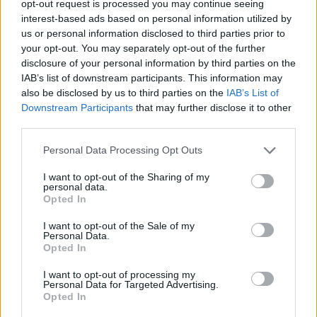
opt-out request is processed you may continue seeing
rozpoznawalnych osób na scenie. Ale najwyraźniej nie
interest-based ads based on personal information utilized by
przełożyło się to na terminowe załatwianie wszystkich
us or personal information disclosed to third parties prior to
niezbędnych spraw. Jak bowiem podaje duński dziennik
your opt-out. You may separately opt-out of the further
disclosure of your personal information by third parties on the
regionalny
jv.dk
, Duńczyk nie zgłosił nagród oraz
IAB’s list of downstream participants. This information may
wynagrodzenia, które uzyskał w czasie swojej przygody
also be disclosed by us to third parties on the
IAB’s List of
z Counter-Strikiem, co w oczywisty sposób podpada
Downstream Participants
that may further disclose it to other
pod uchylanie się od płacenia podatków. Cała sytuacja
third parties.
dotyczyć ma okresu między 2014 a 2020 rokiem. Czyli
wtedy, gdy 36-letni strzelec, którego tożsamość nie
Personal Data Processing Opt Outs
została podana do publicznej wiadomości, rywalizował
I want to opt-out of the Sharing of my
na najwyższym poziomie. I w tym czasie wygrał kilka
personal data.
Opted In
turniejów tier 1. Co ciekawe, sam zawodnik miał
przyznać, iż był świadomy faktu, że należy rozliczać się
I want to opt-out of the Sale of my
z fiskusem, ale... wydawało się, że dzieje się to samo.
Personal Data.
Opted In
CZYTAJ TEŻ:
100 Thieves sięgną po nastoletni
I want to opt-out of processing my
talent ze Szwecji?
Personal Data for Targeted Advertising.
Opted In
–
Sądziłem, że wszystko zostało załatwione. Patrząc