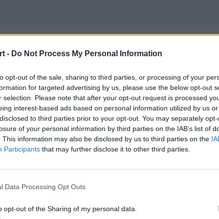
t -
Do Not Process My Personal Information
plexity interweniu
to opt-out of the sale, sharing to third parties, or processing of your per
formation for targeted advertising by us, please use the below opt-out s
r selection. Please note that after your opt-out request is processed y
eing interest-based ads based on personal information utilized by us or
disclosed to third parties prior to your opt-out. You may separately opt-
losure of your personal information by third parties on the IAB’s list of
. This information may also be disclosed by us to third parties on the
IA
Participants
that may further disclose it to other third parties.
exity Gaming, postanowił napisać li
e, czyli wydawcy CS:GO. Porusza w ni
l Data Processing Opt Outs
o opt-out of the Sharing of my personal data.
anowił napisać list otwarty do Gabe Newella, dyrektora firm