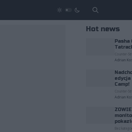
Hot news
Pasha 
Tatrac
Counter-Str
Adrian Ko
Nadcho
edycja
Camp!
Counter-Str
Adrian Ko
ZOWIE 
monito
pokazi
Bez kategor