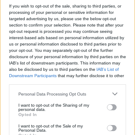
szesnaście rund.
If you wish to opt-out of the sale, sharing to third parties, or
processing of your personal or sensitive information for
Ali "hAdji" Haïnous i spółka już od pierwszych minut na
targeted advertising by us, please use the below opt-out
Inferno zdominowali mecz finałowy. Mimo go gry po
section to confirm your selection. Please note that after your
opt-out request is processed you may continue seeing
stronie atakującej, udało im się wyjść na pewne
interest-based ads based on personal information utilized by
prowadzenie 11:4 i później doprowadzenie tej odsłony
us or personal information disclosed to third parties prior to
pojedynku do pozytywnego dla siebie zakończenia było
your opt-out. You may separately opt-out of the further
już tylko formalnością. Nieco większy opór Epsilon
disclosure of your personal information by third parties on the
postawiło na Mirage'u, gdzie bardzo długo Szwedzi
IAB’s list of downstream participants. This information may
grali z akademią EnVy jak równy z równym. Jednakże i
also be disclosed by us to third parties on the
IAB’s List of
tam musieli koniec końców pogodzić się z porażką w
Downstream Participants
that may further disclose it to other
third parties.
stosunku 9:16. Ostatnią szansą
podopiecznych Christiana "Chrille'a" Lindberga był
Personal Data Processing Opt Outs
Nuke, ale tam piątka ze Skandynawii została dosłownie
zmiażdżona i jako CT wpisała na swoje konto zaledwie
I want to opt-out of the Sharing of my
personal data.
trzy oczka. Ostateczny wynik wydawał się być łatwy do
Opted In
przewidzenia i faktycznie już po chwili EnVyUs Academy
mogło wznieść w geście triumfu puchar drugiego
I want to opt-out of the Sale of my
Personal Data.
sezonu Gfinity.