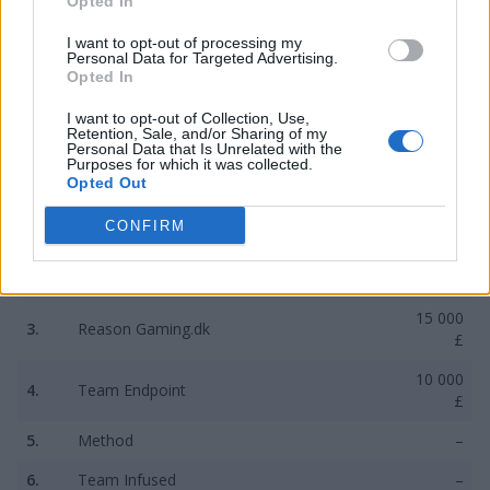
Opted In
Dzięki zwycięstwu akademia Teamu EnVyUs zgarnęła
I want to opt-out of processing my
Personal Data for Targeted Advertising.
główną nagrodę w wysokości 40 tysięcy funtów
Opted In
szterlingów, z kolei Epsilon eSports zadowolić się
musiało połową tej sumy. Dokładny podział puli
I want to opt-out of Collection, Use,
Retention, Sale, and/or Sharing of my
pieniężnej prezentuje się następująco:
Personal Data that Is Unrelated with the
Purposes for which it was collected.
Opted Out
40 000
1.
EnVyUs Academy
£
CONFIRM
20 000
2.
Epsilon eSports
£
15 000
3.
Reason Gaming.dk
£
10 000
4.
Team Endpoint
£
5.
Method
–
6.
Team Infused
–