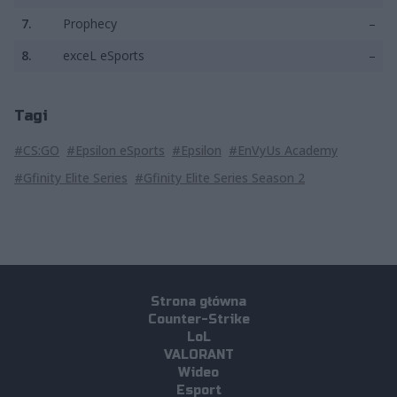
7.
Prophecy
–
8.
exceL eSports
–
Tagi
#CS:GO
#Epsilon eSports
#Epsilon
#EnVyUs Academy
#Gfinity Elite Series
#Gfinity Elite Series Season 2
Strona główna
Counter-Strike
LoL
VALORANT
Wideo
Esport