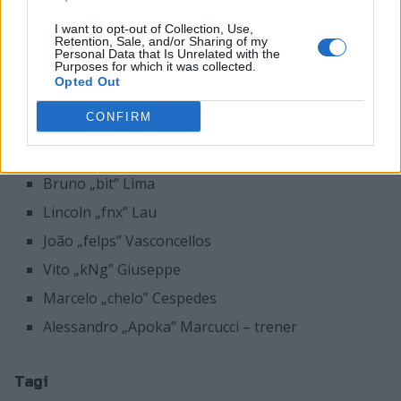
podpisaniu kontraktów okażą się prawdą, sytuacja się
skomplikuje. Wówczas jedną z możliwości będzie
I want to opt-out of Collection, Use,
Retention, Sale, and/or Sharing of my
przedwczesne rozstanie z ekipą Gabriela "FalleNa"
Personal Data that Is Unrelated with the
Toledo, która miałaby przejść pod banderę mibr, ale
Purposes for which it was collected.
Opted Out
nie wiadomo czy rzeczywiście wchodziłoby to w grę.
CONFIRM
Jeśli powyższe plotki się potwierdzą, skład SK Gaming
będzie prezentować się następująco:
Bruno „bit” Lima
Lincoln „fnx” Lau
João „felps” Vasconcellos
Vito „kNg” Giuseppe
Marcelo „chelo” Cespedes
Alessandro „Apoka” Marcucci – trener
Tagi