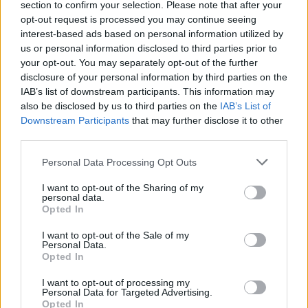
Ruch ten nie zaskoczy chyba nikogo, publicznie
section to confirm your selection. Please note that after your
wiadomo było bowiem, że w lipcu wygasają umowy
opt-out request is processed you may continue seeing
interest-based ads based on personal information utilized by
obecnych reprezentantów SK. Wobec tego niemieccy
us or personal information disclosed to third parties prior to
włodarze mieli rozpocząć poszukiwania potencjalnej
your opt-out. You may separately opt-out of the further
opcji rezerwowej i znaleźli ją w osobie właśnie NTC,
disclosure of your personal information by third parties on the
gdzie znajdziemy m.in. byłych graczy Immortals i
IAB’s list of downstream participants. This information may
Luminosity Gaming. Co więcej, jak podaje DeKay,
also be disclosed by us to third parties on the
IAB’s List of
organizacja miała już pozyskać nowy skład, mimo że
Downstream Participants
that may further disclose it to other
wciąż nie rozstała się ze starym. Nastręcza to jednak
third parties.
pewnych problemów.
Personal Data Processing Opt Outs
Wszystko z powodu ESL One Belo Horizonte 2018, na
I want to opt-out of the Sharing of my
które SK otrzymało bezpośrednie zaproszenie.
personal data.
Opted In
Możliwe, że awans na tą imprezę uzyska także Não
Tem Como, które już za kilka dni podejmie FURIA
I want to opt-out of the Sale of my
eSports w finale południowoamerykańskich eliminacji.
Personal Data.
Opted In
Niemniej na uwadze należy mieć regulamin ESL, który
zabrania jednemu podmiotowi posiadania więcej niż
I want to opt-out of processing my
Personal Data for Targeted Advertising.
jednej drużyny na danej imprezie, więc jeśli plotki o
Opted In