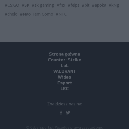
#CS:GO
#SK
#sk gaming
#fnx
#felps
#bit
#apoka
#kNg
#chelo
#Não Tem Como
#NTC
Strona główna
Counter-Strike
LoL
VALORANT
Wideo
Esport
LEC
Znajdziesz nas na:
© Cybersport.pl. Wszelkie prawa zastrzeżone.