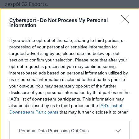
zespół G2 Esports.
Oczywiście dla osób, które bacznie śledzą informacje o
Cybersport -
Do Not Process My Personal
Mid-Season Invitational, już od kilku tygodni jasne było,
Information
z kim zmierzy się drużyna Polaka na inaugurację
zmagań. Przypomnijmy, że w piątkowe południe G2
If you wish to opt-out of the sale, sharing to third parties, or
podejmie mistrzów koreańskiej ligi LCK, SK telecom T1
processing of your personal or sensitive information for
na czele z Lee "Fakerem" Sang-hyeokiem. Z kolei
targeted advertising by us, please use the below opt-out
section to confirm your selection. Please note that after your
wieczorem triumfatorzy LEC staną do walki z mistrzami
opt-out request is processed you may continue seeing
świata z 2018 roku, czyli Invictus Gaming.
interest-based ads based on personal information utilized by
us or personal information disclosed to third parties prior to
Mimo, że oczy większości polskich kibiców będą
your opt-out. You may separately opt-out of the further
skupione na spotkaniach z udziałem naszego rodaka,
disclosure of your personal information by third parties on the
to należy także spojrzeć na pozostałe ujawnione
IAB’s list of downstream participants. This information may
pojedynki. Szczególnie warto zwrócić uwagę na
also be disclosed by us to third parties on the
IAB’s List of
wietnamskie Phong Vũ Buffalo, które stanie przed nie
Downstream Participants
that may further disclose it to other
lada wyzwaniem, bo swoją walkę w etapie grupowym
third parties.
rozpocznie od meczu z zespołem Songa "Rookiego"
Personal Data Processing Opt Outs
Eui-jina, a piątek zakończy starciem ze zwycięzcą LCS,