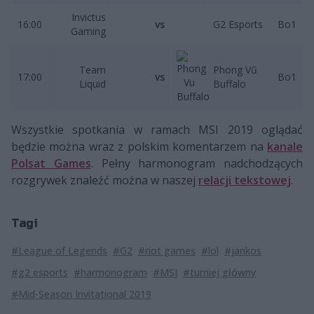
Invictus
16:00
vs
G2 Esports
Bo1
Gaming
Team
Phong Vũ
17:00
vs
Bo1
Liquid
Buffalo
Wszystkie spotkania w ramach MSI 2019 oglądać
będzie można wraz z polskim komentarzem na
kanale
Polsat Games
. Pełny harmonogram nadchodzących
rozgrywek znaleźć można w naszej
relacji tekstowej
.
Tagi
#League of Legends
#G2
#riot games
#lol
#jankos
#g2 esports
#harmonogram
#MSI
#turniej główny
#Mid-Season Invitational 2019