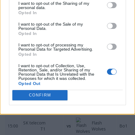
Teamem Liquid. Równie ciekawie zapowiada się
I want to opt-out of the Sharing of my
personal data.
spotkanie pomiędzy Flash Wolves a SK telecom T1.
Opted In
Tak prezentuje się harmonogram piątkowych
I want to opt-out of the Sale of my
zmagań:
Personal Data.
Opted In
Piątek, 10 maja
I want to opt-out of processing my
Personal Data for Targeted Advertising.
SK telecom
Opted In
12:00
G2 Esports
vs
Bo1
T1
I want to opt-out of Collection, Use,
Retention, Sale, and/or Sharing of my
Flash
Team
Personal Data that Is Unrelated with the
13:00
vs
Bo1
Purposes for which it was collected.
Wolves
Liquid
Opted Out
CONFIRM
Phong Vũ
Invictus
14:00
vs
Bo1
Buffalo
Gaming
SK telecom
Flash
15:00
vs
Bo1
T1
Wolves