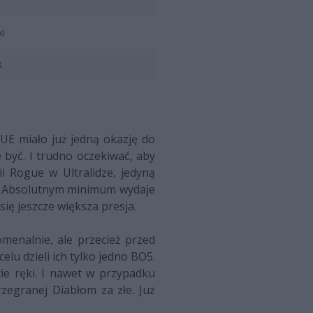
ki
k
E miało już jedną okazję do
 być. I trudno oczekiwać, aby
i Rogue w Ultralidze, jedyną
y. Absolutnym minimum wydaje
ię jeszcze większa presja.
menalnie, ale przecież przed
celu dzieli ich tylko jedno BO5.
ie ręki. I nawet w przypadku
rzegranej Diabłom za złe. Już