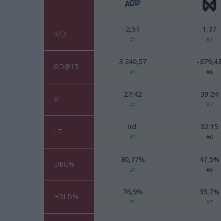
2,51
1,37
K/D
#1
#2
3 240,57
-879,4
GD@15
#1
#6
27:42
39:24
VT
#1
#7
nd.
32:15
LT
#1
#6
80,77%
47,5%
DRG%
#1
#5
76,9%
35,7%
HRLD%
#1
#7