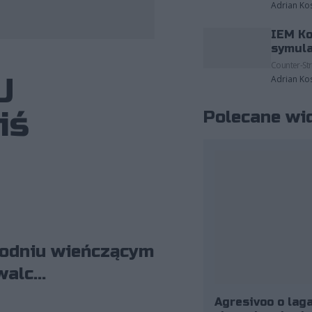
Adrian Ko
IEM Ko
fot. Ultraliga
symula
Counter-Str
U
Adrian Ko
iś
Polecane wi
ygodniu wieńczącym
alc...
Agresivoo o laga