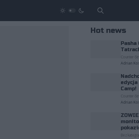
Hot news
Pasha 
Tatrac
Counter-Str
Adrian Ko
Nadcho
edycja
Camp!
Counter-Str
Adrian Ko
ZOWIE 
monito
pokazi
Bez kategor