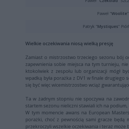
Paweł "
Czekolad
" Szc
Paweł "
Woolite
"
Patryk "
Mystiques
" Pió
Wielkie oczekiwania niosą wielką presję
Zamiast o mistrzostwo trzeciego sezonu bój 
zapewnienia sobie miejsca na tym turnieju, nie
ktokolwiek z zespołu lub organizacji mógł by
wpadką była porażka z DV1 w finale drugiego s
się być więc wicemistrzostwo wciąż gwarantujące
Ta w żadnym stopniu nie spoczywa na zawodnik
startem sezonu nieliczni stawiali ich na podium, a
W tym momencie awans na European Masters nie
porażki, choć z pewnością sami gracze będą mi
przekroczyli wszelkie oczekiwania i teraz może być