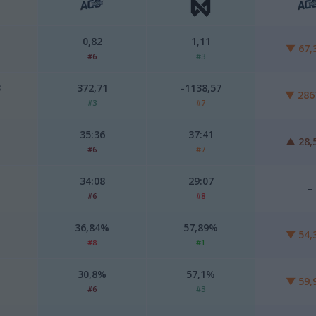
0,82
1,11
▼
67,
#6
#3
3
372,71
-1138,57
▼
286
#3
#7
35:36
37:41
▲
28,
#6
#7
34:08
29:07
–
#6
#8
36,84%
57,89%
▼ 54,
#8
#1
30,8%
57,1%
▼ 59,
#6
#3