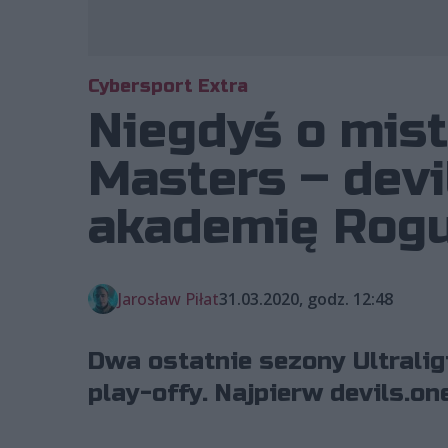
Cybersport Extra
Niegdyś o mist
Masters – devi
akademię Rog
Jarosław Piłat
31.03.2020, godz. 12:48
Dwa ostatnie sezony Ultrali
play-offy. Najpierw devils.on