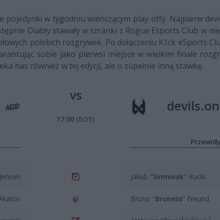
e pojedynki w tygodniu wieńczącym play-offy. Najpierw devil
stępnie Diabły stawały w szranki z Rogue Esports Club w me
czołowych polskich rozgrywek. Po dołączeniu K1ck eSports Cl
rantując sobie jako pierwsi miejsce w wielkim finale rozgr
ka nas również w tej edycji, ale o zupełnie inną stawkę.
vs
devils.o
17:00
(BO5)
Przewid
 Jensen
Jakub "
Sinmivak
" Rucki
 Akatov
Bruno "
Bruness
" Freund