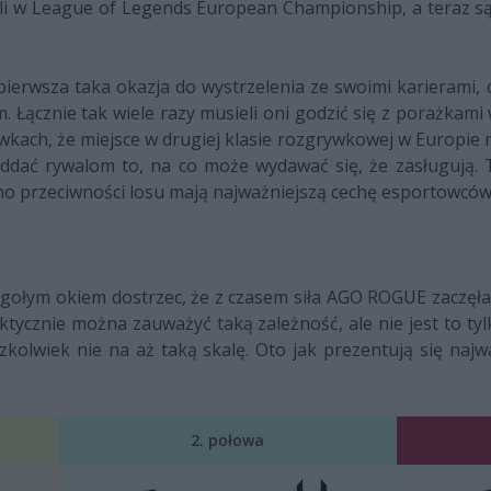
ali w League of Legends European Championship, a teraz są n
o pierwsza taka okazja do wystrzelenia ze swoimi karieram
Łącznie tak wiele razy musieli oni godzić się z porażkami 
ach, że miejsce w drugiej klasie rozgrywkowej w Europie na
oddać rywalom to, na co może wydawać się, że zasługują.
imo przeciwności losu mają najważniejszą cechę esportowców
o gołym okiem dostrzec, że z czasem siła AGO ROGUE zaczęła 
ktycznie można zauważyć taką zależność, ale nie jest to 
zkolwiek nie na aż taką skalę. Oto jak prezentują się naj
2. połowa