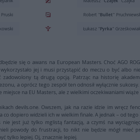
zepanik
Mateusz "
Czajek
" Czajka
 Pruski
Robert "
Bullet
" Pruchniews
rkowski
Łukasz "
Pyrka
" Grześkowia
odbędzie się o awans na European Masters. Choć AGO ROGU
 wykorzystało jej i musi przystąpić do meczu o być albo nie
ć zadowolony tą drugą opcją. Patrząc na historię akademi
ezonu, a oprócz tego zespół ten odnosił wyłącznie sukces
 miejsce na EU Masters, ale z wielkimi oczekiwaniami wiąże s
ach devils.one. Owszem, jak na razie idzie im wręcz feno
 co dopiero widzieli ich w wielkim finale. A jednak – od tego 
 jest już tylko mglistą fantazją, a czymś na wyciągnięc
eli powody do frustracji, to nikt nie będzie mógł mieć p
 tylko lepiej. Oj, znacznie lepiej.