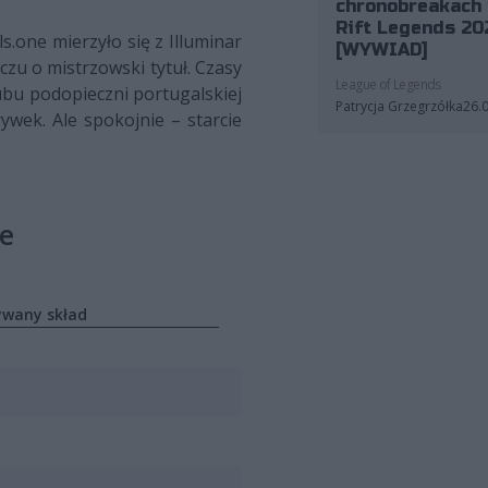
chronobreakach 
Rift Legends 20
s.one mierzyło się z Illuminar
[WYWIAD]
czu o mistrzowski tytuł. Czasy
League of Legends
ubu podopieczni portugalskiej
Patrycja Grzegrzółka
26.
ywek. Ale spokojnie – starcie
ne
ywany skład