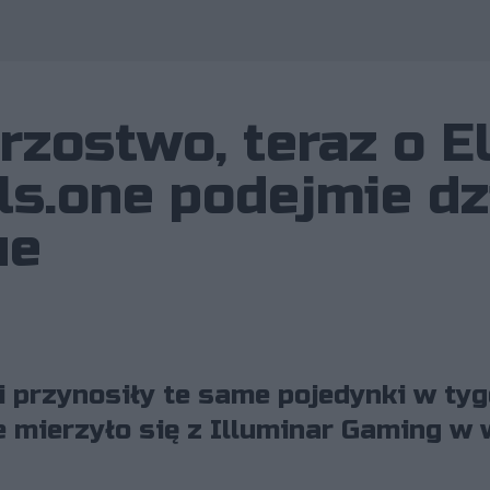
rzostwo, teraz o E
ls.one podejmie dz
ue
gi przynosiły te same pojedynki w t
e mierzyło się z Illuminar Gaming w w