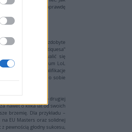
enia, to zyskać mogą naprawdę
ających doświadczenie zdobyte
skiego i Patryka "Mystiquesa"
a dwójka może pochwalić się
 znajdował się na podium LoL
 Invitational czy kwalifikacje
 ale oni z kolei dali o sobie
ę o postawienie go po drugiej
za nawet o kilka lat od swoich
sze brzemię. Dla przykładu –
na EU Masters oraz solidnej
t z pewnością głodny sukcesu,