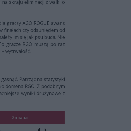
a skraju eliminacji z walki o
i, dla graczy AGO ROGUE awans
w finałach czy odsunięciem od
leży im się jak psu buda. Nie
 To gracze RGO muszą po raz
 – wytrwałość.
gasnąć. Patrząc na statystyki
tylko domena RGO. Z podobnym
ważniejsze wyniki drużynowe z
Zmiana