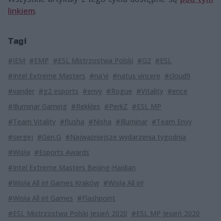
linkiem
.
Tagi
#IEM
#EMP
#ESL Mistrzostwa Polski
#G2
#ESL
#Intel Extreme Masters
#na'vi
#natus vincere
#cloud9
#vander
#g2 esports
#envy
#Rogue
#Vitality
#ence
#Illuminar Gaming
#Rekkles
#PerkZ
#ESL MP
#Team Vitality
#flusha
#Nisha
#Illuminar
#Team Envy
#sergej
#Gen.G
#Najważniejsze wydarzenia tygodnia
#Wisła
#Esports Awards
#Intel Extreme Masters Beijing-Haidian
#Wisła All in! Games Kraków
#Wisła All in!
#Wisła All in! Games
#Flashpoint
#ESL Mistrzostwa Polski Jesień 2020
#ESL MP Jesień 2020