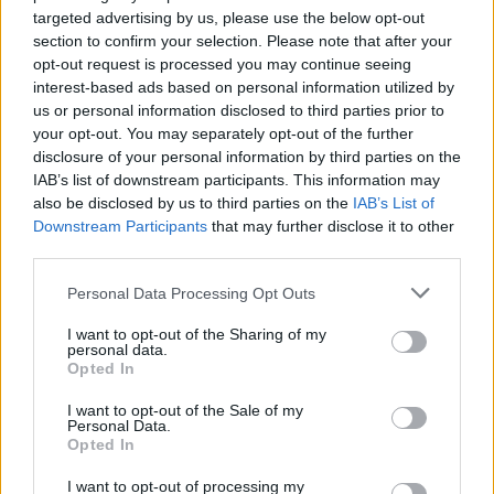
Michał „Nisha” Jankowski. 20-letni zawodnik Teamu
targeted advertising by us, please use the below opt-out
section to confirm your selection. Please note that after your
Secret otrzymał statuetkę dla najlepszego gracza
opt-out request is processed you may continue seeing
komputerowego roku. Organizatorzy gali docenili
interest-based ads based on personal information utilized by
również Michała Słowińskiego i Steve’a Dudenhoeffera
us or personal information disclosed to third parties prior to
za ogromny wkład za wyjaśnienie afery trenerskiej.
your opt-out. You may separately opt-out of the further
disclosure of your personal information by third parties on the
https://cybersport.pl/276657/esports-awards-rozdane-
IAB’s list of downstream participants. This information may
nisha-najlepszym-graczem-roku/
also be disclosed by us to third parties on the
IAB’s List of
Downstream Participants
that may further disclose it to other
Kolejne problemy kadrowe ENCE
third parties.
Po załataniu ostatnich dziur w składzie ENCE musi
Personal Data Processing Opt Outs
zmierzyć się z kolejnym problemem. Jere "sergej" Salo
postanowił spełnić obowiązek i od stycznia 2021 roku
I want to opt-out of the Sharing of my
personal data.
rozpocznie służbę wojskową. W minionym tygodniu nie
Opted In
był jeszcze znany następca 20-latka, a organizacja w
komunikacie poinformowała o omawianiu okresu
I want to opt-out of the Sale of my
Personal Data.
nieobecności Sala.
Opted In
https://cybersport.pl/275951/problemow-kadrowych-
I want to opt-out of processing my