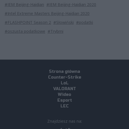
#IEM Beijing-Haidian
#IEM Beijing-Haidian 2020
#Intel Extreme Masters Beijing-Haidian 2020
#FLASHPOINT Season 2
#Słowiński
#podatki
#oszusta podatkowe
#Trybmi
Strona główna
Counter-Strike
LoL
VALORANT
Wideo
Esport
LEC
Znajdziesz nas na: