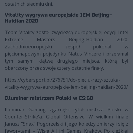
ostatnich siedmiu dni.
Vitality wygrywa europejskie IEM Beijing-
Haidian 2020
Team Vitality został zwycięzcą europejskiej edycji Intel
Extreme Masters Beijing-Haidian 2020.
Zachodnioeuropejski zespół pokonał w
pięciomapowym pojedynku Natus Vincere i przełamał
tym samym klątwę drugiego miejsca, którą był
obarczony przez swoje cztery ostatnie finały.
https://cybersport.pl/276751/do-pieciu-razy-sztuka-
vitality-wygrywa-europejskie-iem-beijing-haidian-2020/
Illuminar mistrzem Polski w CS:GO
Illuminar Gaming zgarnęło tytuł mistrza Polski w
Counter-Strike'a: Global Offensive. W wielkim finale
Janusz "Snax" Pogorzelski i jego koledzy zmierzyli się z
faworytami – Wisłą All in! Games Kraków. Po ciężkiej