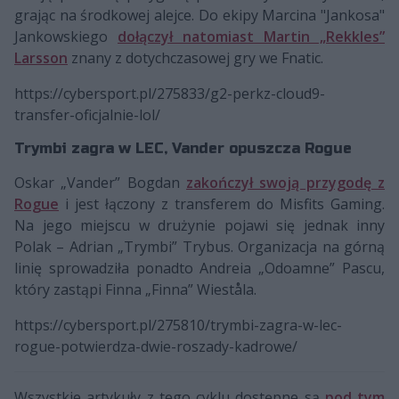
grając na środkowej alejce. Do ekipy Marcina "Jankosa"
Jankowskiego
dołączył natomiast
Martin „Rekkles”
Larsson
znany z dotychczasowej gry we Fnatic.
https://cybersport.pl/275833/g2-perkz-cloud9-
transfer-oficjalnie-lol/
Trymbi zagra w LEC, Vander opuszcza Rogue
Oskar „Vander” Bogdan
zakończył swoją przygodę z
Rogue
i jest łączony z transferem do Misfits Gaming.
Na jego miejscu w drużynie pojawi się jednak inny
Polak – Adrian „Trymbi” Trybus. Organizacja na górną
linię sprowadziła ponadto Andreia „Odoamne” Pascu,
który zastąpi Finna „Finna” Wieståla.
https://cybersport.pl/275810/trymbi-zagra-w-lec-
rogue-potwierdza-dwie-roszady-kadrowe/
Wszystkie artykuły z tego cyklu dostępne są
pod tym