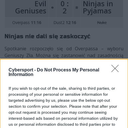
Evil
0 :
Ninjas in
Geniuses
2
Pyjamas
Overpass
11:16
Dust2
12:16
Nuke
Ninjas nie dali się zaskoczyć
Spotkanie rozpoczęło się od Overpassa – wyboru
Geniuszy Zła. Można się zastanowić nad zasadnością
tej decyzji, biorąc pod uwagę, że NiP ma obecnie 62%
zwycięstw na tej arenie. Jednak drużyna MICHA dobrze
Cybersport -
Do Not Process My Personal
Information
weszła w mecz po stronie terrorystów, wygrywając
rundę pistoletową oraz kilka następnych potyczek. Po
If you wish to opt-out of the sale, sharing to third parties, or
stronie Evil Geniuses na początku najlepiej
processing of your personal or sensitive information for
prezentował się Owen „oBo” Schlatter. Wydawało się,
targeted advertising by us, please use the below opt-out
że podopieczni organizacji z regionu NA mają wszystko
section to confirm your selection. Please note that after your
pod kontrolą, jednak dzięki dobrej grze w defensywie
opt-out request is processed you may continue seeing
Ninjas przemienili wynik 1:6 na 9:6, wygrywając 8 rund z
interest-based ads based on personal information utilized by
rzędu.
us or personal information disclosed to third parties prior to