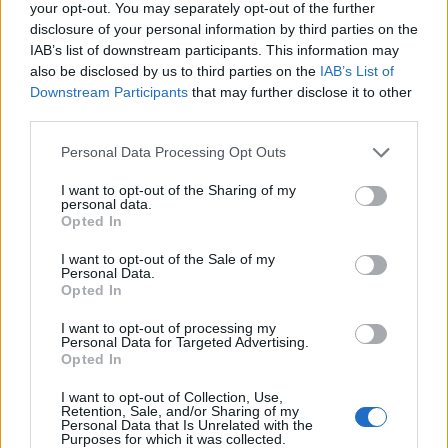
your opt-out. You may separately opt-out of the further
Po zmianie stron Ninjas in Pyjamas zaczęli dominować.
disclosure of your personal information by third parties on the
Szybkie ataki ekipy dowodzonej przez Hampusa
IAB’s list of downstream participants. This information may
also be disclosed by us to third parties on the
IAB’s List of
„hampusa” Posera przynosiły wymierne rezultaty. EG
Downstream Participants
that may further disclose it to other
zdawało się nie mieć na nie żadnej odpowiedzi, a koniec
third parties.
mapy widniał na horyzoncie przy wyniku 14:7. Wówczas
Geniuszom udało się wygrać kilka kolejnych starć,
Personal Data Processing Opt Outs
ustabilizować grę i, co najważniejsze, przełamać
I want to opt-out of the Sharing of my
ekonomię przeciwnika. To pozwoliło EG na odrobienie
personal data.
czterech punktów. Jednak NiP nawet z gorszym
Opted In
wyposażeniem stanowiło zagrożenie, o czym drużyna
I want to opt-out of the Sale of my
MICHA boleśnie przekonała się w końcówce. Nindże
Personal Data.
zamknęły mapę wynikiem 16:11.
Opted In
EG znów nie dało rady
I want to opt-out of processing my
Personal Data for Targeted Advertising.
Opted In
Następny w kolejce był Dust2, który nie rozpoczął się
dobrze dla MICHA i kolegów. W CT zaczęli od złej passy
I want to opt-out of Collection, Use,
Retention, Sale, and/or Sharing of my
czterech przegranych pojedynków, która przełamana
Personal Data that Is Unrelated with the
Purposes for which it was collected.
została po dobrej rundzie z niepełnym ekwipunkiem.