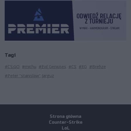
Tagi
#CS:GO
#michu
#Evil Geniuses
#CS
#EG
#Brehze
#Peter "stanislaw" Jarguz
Strona główna
Counter-Strike
LoL