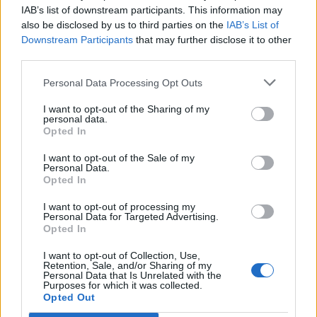
coL.
IAB’s list of downstream participants. This information may
also be disclosed by us to third parties on the
IAB’s List of
stanislaw pierwotnie miał ominąć
ESL Pro League
Downstream Participants
that may further disclose it to other
Season 14, ale teraz już wiemy, iż zabraknie go także
third parties.
podczas fazy grupowej BLAST Premier. W dodatku po
fatalnym występie w Pro Lidze problemy natury
Personal Data Processing Opt Outs
mentalnej zgłosił też Vincent "⁠Brehze⁠" Cayonte i EG dziś
I want to opt-out of the Sharing of my
przystąpi do rywalizacji nie z jednym, a z dwoma
personal data.
Opted In
zmiennikami. Nawet w wyjściowym zestawieniu Evil
Geniuses nie byłoby faworytem swojego zbioru, a co
I want to opt-out of the Sale of my
dopiero teraz… Owszem, Astralis też miesza w składzie,
Personal Data.
Opted In
ale można zaryzykować stwierdzenie, że u Duńczyków
roszady nie przypominają opróżniania łopatą wody z
I want to opt-out of processing my
tonącej łódki. I Liquid, i Vitality w EPL-u należały z kolei
Personal Data for Targeted Advertising.
Opted In
do najlepszych. Optymizm wśród kibiców Złych
Geniuszów musi być towarem deficytowym. Od
I want to opt-out of Collection, Use,
Retention, Sale, and/or Sharing of my
transferu Michała “MICHA” Müllera ekipa wygrała
Personal Data that Is Unrelated with the
jedynie trzy z osiemnastu meczów.
Purposes for which it was collected.
Opted Out
Według aktualnych wieści zespół ma wrócić do