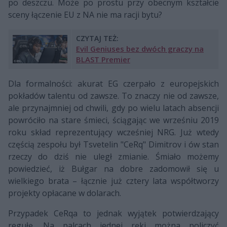
po deszczu. Może po prostu przy obecnym kształcie
sceny łączenie EU z NA nie ma racji bytu?
CZYTAJ TEŻ:
Evil Geniuses bez dwóch graczy na
BLAST Premier
Dla formalności: akurat EG czerpało z europejskich
pokładów talentu od zawsze. To znaczy nie od zawsze,
ale przynajmniej od chwili, gdy po wielu latach absencji
powróciło na stare śmieci, ściągając we wrześniu 2019
roku skład reprezentujący wcześniej NRG. Już wtedy
częścią zespołu był
Tsvetelin "CeRq" Dimitrov i ów stan
rzeczy do dziś nie uległ zmianie. Śmiało możemy
powiedzieć, iż Bułgar na dobre zadomowił się u
wielkiego brata – łącznie już cztery lata współtworzy
projekty opłacane w dolarach.
Przypadek CeRqa to jednak wyjątek potwierdzający
regułę. Na palcach jednej ręki można policzyć