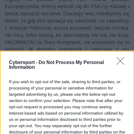
Europejczyków, którzy wybrali się do USA czy Kanady i
tamże zapuścili korzenie. Dlaczego więc mielibyśmy się
dziwić, że gdy dziś sytuacja się odwróciła i to zawodnicy
z Ameryki Północnej muszą kursować (ważna różnica,
nie chcą, tylko muszą, bo alternatywy nie ma, nie licząc
VALORANTA) na Stary Kontynent, nie wszystkim się to
podoba? W dodatku pandemia i związane z nią
regulacje i obostrzenia na pewno nie ułatwiają życia na
Cybersport -
Do Not Process My Personal
innym kontynencie, a także rzucają kłody pod nogi
Information
również po upragnionym powrocie do domu. –
Niestety
po długim pobycie w Europie i w związku z przepisami
If you wish to opt-out of the sale, sharing to third parties, or
dotyczącymi przymusowej kwarantanny podczas
processing of your personal or sensitive information for
międzynarodowych podróży nie odczułem
targeted advertising by us, please use the below opt-out
pozytywnego wpływu wakacyjnej przerwy w takim
section to confirm your selection. Please note that after your
stopniu, jak oczekiwałem –
mówił niedawno Peter
opt-out request is processed you may continue seeing
“stanislaw” Jarguz. –
To szalone, że całą pandemię
interest-based ads based on personal information utilized by
us or personal information disclosed to third parties prior to
spędziłem skacząc po europejskich hotelach
–
your opt-out. You may separately opt-out of the further
wtórował mu Will “RUSH” Wierzba, gdy żegnał się z
disclosure of your personal information by third parties on the