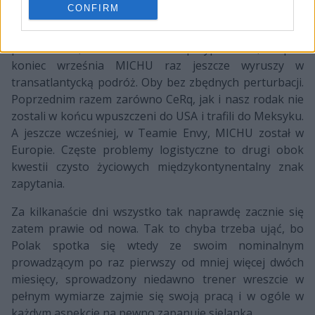
CONFIRM
podstawowej piątki na czas północnoamerykańskiej
odsłony IEM Fall. Turniej odbędzie się na początku
października, a zatem można przypuszczać, iż pod
koniec września MICHU raz jeszcze wyruszy w
transatlantycką podróż. Oby bez zbędnych perturbacji.
Poprzednim razem zarówno CeRq, jak i nasz rodak nie
zostali w końcu wpuszczeni do USA i trafili do Meksyku.
A jeszcze wcześniej, w Teamie Envy, MICHU został w
Europie. Częste problemy logistyczne to drugi obok
kwestii czysto życiowych międzykontynentalny znak
zapytania.
Za kilkanaście dni wszystko tak naprawdę zacznie się
zatem prawie od nowa. Tak to chyba trzeba ująć, bo
Polak spotka się wtedy ze swoim nominalnym
prowadzącym po raz pierwszy od mniej więcej dwóch
miesięcy, sprowadzony niedawno trener wreszcie w
pełnym wymiarze zajmie się swoją pracą i w ogóle w
każdym aspekcie na pewno zapanuje sielanka.