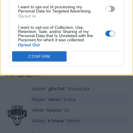
oficjalnym komunikacie organizacji. A to wszystko w
I want to opt-out of processing my
momencie, gdy gracze zgorzeleckiego klubu rozpoczną
Personal Data for Targeted Advertising.
Opted In
dziś meczem z GGP Clanem fazę pucharową PLE. Co
szczególnie interesujące, w potrzebie podopiecznych
I want to opt-out of Collection, Use,
Mateusza "mtk" Mitury wesprze niespodziewany gość
Retention, Sale, and/or Sharing of my
Personal Data that Is Unrelated with the
– miejsce ultimate'a awaryjnie zajmie znany z AGO,
Purposes for which it was collected.
Opted Out
Virtus.pro czy Wisły All in! Games Kraków, a obecnie
związany z Entropiq Michał "snatchie" Rudzki.
CONFIRM
Skład PGE Turowa Zgorzelec prezentuje się
następująco:
Kacper "
gRuChA
" Gruszeczka
Kacper "
darko
" Ściera
Adrian "
kadziu
" Lis
Maciej "
b1elany
" Biliński
–