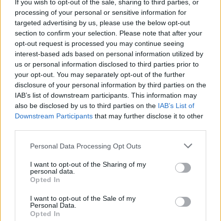
If you wish to opt-out of the sale, sharing to third parties, or
Kraken i x-kom AGO, a także udział w Pasha Gaming
processing of your personal or sensitive information for
Camp. Jeżeli zaś chodzi o dotychczasowego
targeted advertising by us, please use the below opt-out
pracodawcę, to spisywał się on w jego barwach
section to confirm your selection. Please note that after your
naprawdę dobrze i odegrał ogromną rolę przy
opt-out request is processed you may continue seeing
niespodziewanym sukcesie, jakim był triumf w
interest-based ads based on personal information utilized by
pierwszym splicie PGE Dywizji Mistrzowskiej PLE. W
us or personal information disclosed to third parties prior to
your opt-out. You may separately opt-out of the further
kolejnej części sezonu jego ekipa nie radziła sobie
disclosure of your personal information by third parties on the
jednak już tak dobrze i do ostatnich chwil nie było
IAB’s list of downstream participants. This information may
pewności, czy w ogóle awansuje do play-offów splitu
also be disclosed by us to third parties on the
IAB’s List of
drugiego. Ostatecznie udało się to dopiero rzutem na
Downstream Participants
that may further disclose it to other
taśmę i różnicą zaledwie jednego punktu względem
third parties.
FurryFury Ungentium.
Personal Data Processing Opt Outs
–
Z dniem dzisiejszym nasz zespół opuszcza Roland
I want to opt-out of the Sharing of my
"ultimate" Tomkowiak. Rolandzie, dziękujemy Ci za
personal data.
ostatnie pół roku w czarno-zielonym Stadzie. Był to
Opted In
okres pełen emocji i sukcesów! Życzymy Ci powodzenia
I want to opt-out of the Sale of my
w dalszej karierze i mamy nadzieję, że niedługo
Personal Data.
Opted In
spotkamy się na serwerze!
– możemy wyczytać w