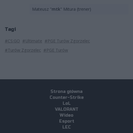
Mateusz "
mtk
" Mitura (trener)
Tagi
#CS:GO
#Ultimate
#PGE Turów Zgorzelec
#Turów Zgorzelec
#PGE Turów
Strona główna
Counter-Strike
LoL
VALORANT
Wideo
Esport
LEC