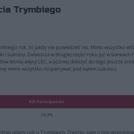
cia Trymbiego
ymbiego rok, to jakby nie powiedzieć nic. Mimo wszystko wś
 i sukcesy. Zwłaszcza w drugiej części roku już w barwach F
w letniej edycji LEC, a później dołożyć do tego jeszcze sreb
śmy mimo wszystko rozpatrywać pod kątem sukcesu.
Kill Participation
74,3%
ardziej udany rok u Trymbiego. Zresztą, sam o tym wspomina