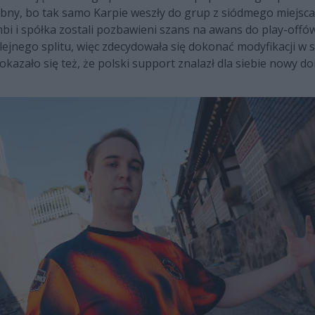
ny, bo tak samo Karpie weszły do grup z siódmego miejsca
i i spółka zostali pozbawieni szans na awans do play-offów 
ejnego splitu, więc zdecydowała się dokonać modyfikacji w sk
okazało się też, że polski support znalazł dla siebie nowy do