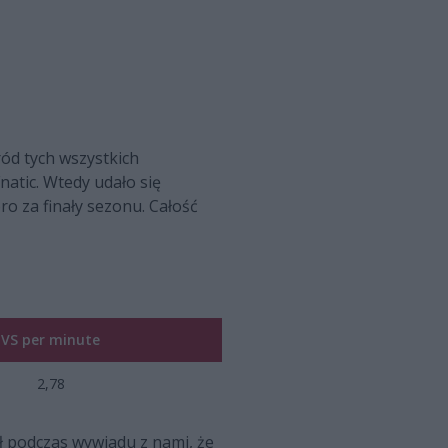
ród tych wszystkich
natic. Wtedy udało się
ro za finały sezonu. Całość
VS per minute
2,78
ł podczas wywiadu z nami, że