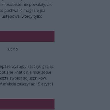
ki osobiste nie powalały, ale
us pochwalić mógł się już
 ustępował wtedy tylko
3/0/15
psze występy zaliczył, grając
otlane Fnatic nie miał sobie
esztą swoich sojuszników.
ekcie zaliczył aż 15 asyst i