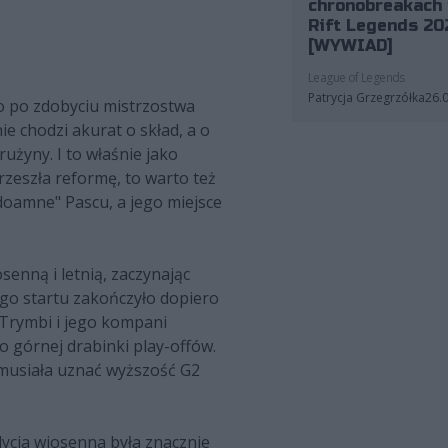
chronobreakach 
Rift Legends 20
[WYWIAD]
League of Legends
Patrycja Grzegrzółka
26.
żo po zdobyciu mistrzostwa
e chodzi akurat o skład, a o
użyny. I to właśnie jako
rzeszła reformę, to warto też
Odoamne" Pascu, a jego miejsce
enną i letnią, zaczynając
zego startu zakończyło dopiero
 Trymbi i jego kompani
o górnej drabinki play-offów.
musiała uznać wyższość G2
dycja wiosenna była znacznie