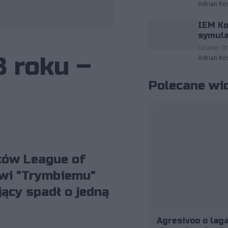
Adrian Ko
IEM Ko
należące do: Riot Games/Michał Konkol.
symula
Counter-Str
3 roku –
Adrian Ko
Polecane wi
ków League of
owi "Trymbiemu"
jący spadł o jedną
Agresivoo o laga