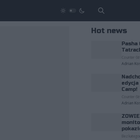
Hot news
Pasha 
Tatrac
Counter-Str
Adrian Ko
Nadcho
edycja
Camp!
Counter-Str
Adrian Ko
ZOWIE 
monito
pokazi
Bez kategor