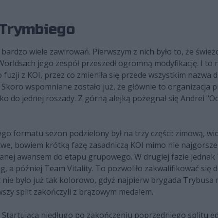
Trymbiego
bardzo wiele zawirowań. Pierwszym z nich było to, że świe
ldsach jego zespół przeszedł ogromną modyfikację. I to ni
uzji z KOI, przez co zmieniła się przede wszystkim nazwa dr
 Skoro wspomniane zostało już, że głównie to organizacja p
ko do jednej roszady. Z górną alejką pożegnał się Andrei "
formatu sezon podzielony był na trzy części: zimową, wios
y łatwe, bowiem krótką fazę zasadniczą KOI mimo nie najgors
owanej awansem do etapu grupowego. W drugiej fazie jednak
, a później Team Vitality. To pozwoliło zakwalifikować się d
ie było już tak kolorowo, gdyż najpierw brygada Trybusa 
wszy split zakończyli z brązowym medalem.
ej. Startująca niedługo po zakończeniu poprzedniego splitu e