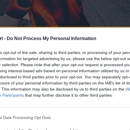
t -
Do Not Process My Personal Information
to opt-out of the sale, sharing to third parties, or processing of your per
formation for targeted advertising by us, please use the below opt-out s
r selection. Please note that after your opt-out request is processed y
eing interest-based ads based on personal information utilized by us or
disclosed to third parties prior to your opt-out. You may separately opt-
obydwu stronom [Trymbiemu oraz KOI, przyp. red.] lepiej, kie
losure of your personal information by third parties on the IAB’s list of
były jakieś inne opcje. Nie było ich jakoś dużo ze względu
. This information may also be disclosed by us to third parties on the
IA
st tak, że każda drużyna będzie chciała coś zmieniać. To nie
Participants
that may further disclose it to other third parties.
ę nie było. Ale wydaje mi się, że Fnatic było jednak ofertą
al zostać w Europie, pograć. Ogólnie bardzo lubię to jak d
być tutaj. Więc to była na pewno dobra decyzja.
l Data Processing Opt Outs
ypowiadał się Trymbi w wywiadzie z nami [
LINK OD CAŁOŚCI