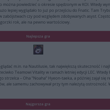
wno można powiedzieć o okresie spędzonym w KOI. Wtedy wyni
Dużo lepiej wyglądało to już po przejściu do Fnatic. Tam Tryb
w zabójstwach czy pod względem zdobywanych asyst. Często
-gorzki rok, ale na pewno wartościowy.
Najlepsza gra
ądać m.in. na Nautilusie, tak największą skuteczność i najle
eciwko Teamowi Vitality w ramach letniej edycji LEC. Wtedy b
o strzelca – Oha "Noaha" Hyeon-taeka, a później zajął się r
w, ale samemu zachowywał przy tym należytą ostrożność. W ef
Najgorsza gra