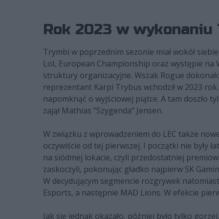
Rok 2023 w wykonaniu 
Trymbi w poprzednim sezonie miał wokół siebie 
LoL European Championship oraz występie na Wor
struktury organizacyjne. Wszak Rogue dokonało f
reprezentant Karpi Trybus wchodził w 2023 rok.
napomknąć o wyjściowej piątce. A tam doszło tyl
zajął Mathias "Szygenda" Jensen.
W związku z wprowadzeniem do LEC także nowego 
oczywiście od tej pierwszej. I początki nie był
na siódmej lokacie, czyli przedostatniej premi
zaskoczyli, pokonując gładko najpierw SK Gaming
W decydującym segmencie rozgrywek natomiast n
Esports, a następnie MAD Lions. W efekcie pier
Jak się jednak okazało, później było tylko gorz