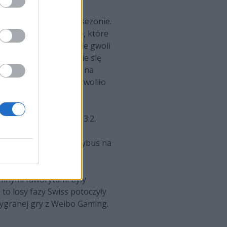
pszy okres w zeszłym sezonie.
 było lekarstwem na zło, które
to wszystko pamięta, ale gwoli
e G2. Potem potknięcie się
tics i uplasowanie się na
iej trzeciej lokaty pozwoliło
konali EXCEL ESPORTS 3:2.
rańczowych zatrzymało
zego bez dwóch zdań Trybus na
omnymi faworytami były
 to losy fazy Swiss potoczyły
 wygranej gry z Weibo Gaming.