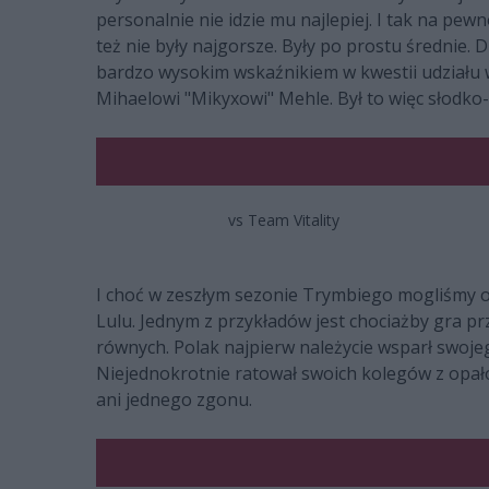
personalnie nie idzie mu najlepiej. I tak na pe
też nie były najgorsze. Były po prostu średnie. 
bardzo wysokim wskaźnikiem w kwestii udziału 
Mihaelowi "Mikyxowi" Mehle. Był to więc słodko
vs Team Vitality
I choć w zeszłym sezonie Trymbiego mogliśmy ogl
Lulu. Jednym z przykładów jest chociażby gra prz
równych. Polak najpierw należycie wsparł swojeg
Niejednokrotnie ratował swoich kolegów z opałó
ani jednego zgonu.