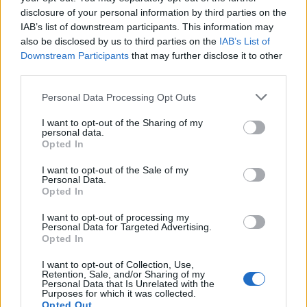
disclosure of your personal information by third parties on the
IAB’s list of downstream participants. This information may
also be disclosed by us to third parties on the
IAB’s List of
Downstream Participants
that may further disclose it to other
Apeks
Astralis
third parties.
Personal Data Processing Opt Outs
I want to opt-out of the Sharing of my
BetBoom Team
Cloud9
personal data.
Opted In
I want to opt-out of the Sale of my
Personal Data.
Opted In
ENCE
Eternal Fire
I want to opt-out of processing my
Personal Data for Targeted Advertising.
Opted In
I want to opt-out of Collection, Use,
ex-ThunderFlash
FaZe Clan
Retention, Sale, and/or Sharing of my
Personal Data that Is Unrelated with the
Purposes for which it was collected.
Opted Out