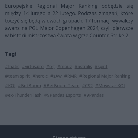
Europejskie Regional Major Ranking odbędzie się
między 14 lutego a 22 lutego. Podczas zmagań, które
toczyć się będą w dwóch grupach, 17 formacji wywalczy
awans na PGL Major Copenhagen 2024, czyli pierwsze
w historii mistrzostwa świata w grze Counter-Strike 2.
Tagi
#fnatic
#virtus.pro
#og
#mouz
#astralis
#spirit
#team spirit
#heroic
#sAw
#RMR
#Regional Major Ranking
#KOI
#BetBoom
#BetBoom Team
#CS2
#Movistar KOI
#ex-ThunderFlash
#9Pandas Esports
#9Pandas