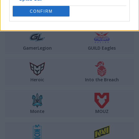
CONFIRM
Fnatic
G2 Esports
GamerLegion
GUILD Eagles
Heroic
Into the Breach
Monte
MOUZ