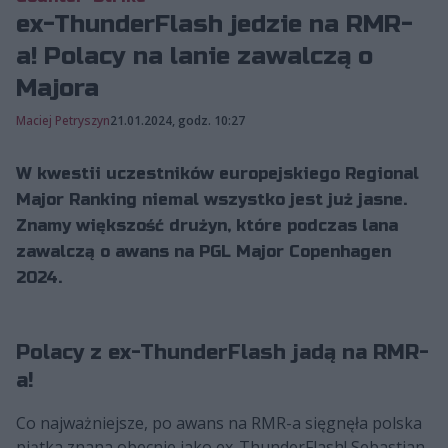
ex-ThunderFlash jedzie na RMR-
a! Polacy na lanie zawalczą o
Majora
Maciej Petryszyn
21.01.2024, godz. 10:27
W kwestii uczestników europejskiego Regional
Major Ranking niemal wszystko jest już jasne.
Znamy większość drużyn, które podczas lana
zawalczą o awans na PGL Major Copenhagen
2024.
Polacy z ex-ThunderFlash jadą na RMR-
a!
Co najważniejsze, po awans na RMR-a sięgnęła polska
piątka znana obecnie jako ex-ThunderFlash! Sebastian