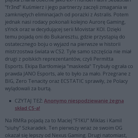
"fr3nd" Kuśmierz i jego partnerzy zaczęli zmagania w
zamkniętych eliminacjach od porażki z Astralis. Potem
jednak nasi rodacy pokonali kolejno Aurorę Gaming,
sYnck oraz w decydującej serii Movistar KOI. Dzięki
temu pojadą oni do Bukaresztu, gdzie przystąpią do
ostatecznego boju o wyjazd na pierwsze w historii
mistrzostwa świata w CS2. Tyle samo szczęścia nie miał
drugi z polskich reprezentantów, czyli Permitta
Esports. Ekipa Bartłomieja "maskeda" Trybuły ograła co
prawda JANO Esports, ale to było za mało. Przegrane z
BIG, Zero Tenacity oraz ECSTATIC sprawiły, że Polacy
wylądowali za burtą.
CZYTAJ TEŻ:
Anonymo niespodziewanie żegna
skład CS-a!
Na RMRa pojadą za to Maciej "F1KU" Miklas i Kamil
"siuhy" Szkaradek. Ten pierwszy wraz ze swoim OG
okazał się lepszy od Nexus Gaming. Drugi natomiast,