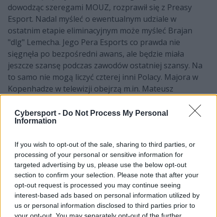
dowodząc szeregami MOUZ, rozprawił się z Preasy
Esport. Nadal myśleć o ewentualnym udziale w
ostatnim etapie eliminacyjnym może myśleć Brajan
"dlg" Lemecha. Jego Pera Esports co prawda nie
sięgnęła po bezpośredni awans, ale będzie miała
jeszcze szansę podczas zawodów ostatniej szansy. Na
to samo nie mogą liczyć czterej inni Polacy. Majora w
Kopenhadze w telewizji obejrzą m.in. Mateusz
"mantuu" Wilczewski z BIG i Łukasz "mwlky" Pachucki z
Entropiq. A także Michał "MICHU" Müller i Mariusz
Cybersport -
Do Not Process My Personal
Information
"Loord" Cybulski z IKLI.
Lista znanych już uczestników
If you wish to opt-out of the sale, sharing to third parties, or
processing of your personal or sensitive information for
europejskiego
Regional Major Ranking
:
targeted advertising by us, please use the below opt-out
section to confirm your selection. Please note that after your
opt-out request is processed you may continue seeing
interest-based ads based on personal information utilized by
us or personal information disclosed to third parties prior to
9Pandas Esports
Amkal Esports
your opt-out. You may separately opt-out of the further