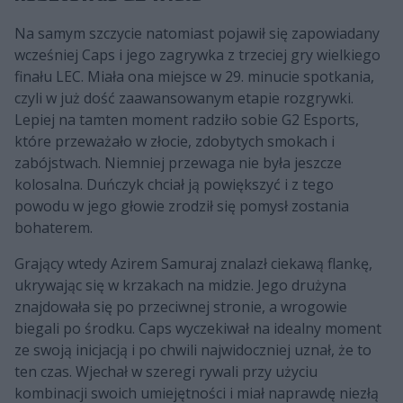
Na samym szczycie natomiast pojawił się zapowiadany
wcześniej Caps i jego zagrywka z trzeciej gry wielkiego
finału LEC. Miała ona miejsce w 29. minucie spotkania,
czyli w już dość zaawansowanym etapie rozgrywki.
Lepiej na tamten moment radziło sobie G2 Esports,
które przeważało w złocie, zdobytych smokach i
zabójstwach. Niemniej przewaga nie była jeszcze
kolosalna. Duńczyk chciał ją powiększyć i z tego
powodu w jego głowie zrodził się pomysł zostania
bohaterem.
Grający wtedy Azirem Samuraj znalazł ciekawą flankę,
ukrywając się w krzakach na midzie. Jego drużyna
znajdowała się po przeciwnej stronie, a wrogowie
biegali po środku. Caps wyczekiwał na idealny moment
ze swoją inicjacją i po chwili najwidoczniej uznał, że to
ten czas. Wjechał w szeregi rywali przy użyciu
kombinacji swoich umiejętności i miał naprawdę niezłą