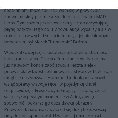
Istnieje szansa, że od przeskakiwania między
spotkaniami może zakręcić wam się w głowie, ale
znowu musimy przenieść się do meczu Fnatic i MAD
Lions. Tym razem przemieszczamy się do decydującej,
piątej potyczki tego boju. Znowu akcja wydarzyła się w
trakcie pierwszych dziesięciu minut, a jej niechlubnym
bohaterem był Marek "Humanoid" Brázda.
W początkowej części ostatecznej batalii w LEC nieco
lepiej radzili sobie Czarno-Pomarańczowi. Noah miał
już na swoim koncie zabójstwo, a reszta alejek
przeważała w kwestii eliminowania stworów. I taki stan
mógł się utrzymywać. Humanoid jednak postanowił
wziąć sprawy w swoje ręce i w pojedynkę chciał
rozprawić się z Fresskowym. Grający Tristaną Czech
wskoczył w pewnym momencie w Azira, aby go
spowolnić i pokarać go dużą dawką obrażeń.
Przewoźnik natomiast wykazał się dużą trzeźwością
umysłu i nie spanikował. Użył swojej umiejętności