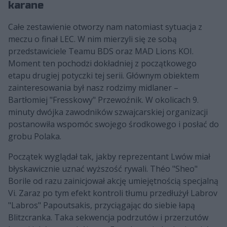
karane
Całe zestawienie otworzy nam natomiast sytuacja z
meczu o finał LEC. W nim mierzyli się ze sobą
przedstawiciele Teamu BDS oraz MAD Lions KOI.
Moment ten pochodzi dokładniej z początkowego
etapu drugiej potyczki tej serii. Głównym obiektem
zainteresowania był nasz rodzimy midlaner –
Bartłomiej "Fresskowy" Przewoźnik. W okolicach 9.
minuty dwójka zawodników szwajcarskiej organizacji
postanowiła wspomóc swojego środkowego i posłać do
grobu Polaka.
Początek wyglądał tak, jakby reprezentant Lwów miał
błyskawicznie uznać wyższość rywali. Théo "Sheo"
Borile od razu zainicjował akcję umiejętnością specjalną
Vi. Zaraz po tym efekt kontroli tłumu przedłużył Labrov
"Labros" Papoutsakis, przyciągając do siebie łapą
Blitzcranka. Taka sekwencja podrzutów i przerzutów