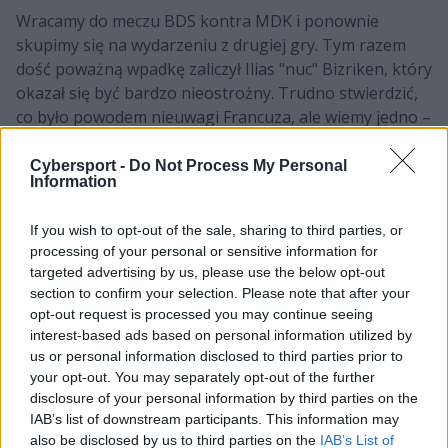
Wracamy do meczu BDS kontra MDK i ponownie
skupimy się na wydarzeniu z drugiej gry. Tym razem
dość poważną wpadkę zaliczył Ilias "nuc" Bizriken, który
okazał się być bardzo nieostrożny. Trudno stwierdzić,
co było powodem nieuwagi Francuza, ale wiemy jedno –
zapłacił za to najwyższą możliwą cenę.
Cybersport -
Do Not Process My Personal
Wszystko miało miejsce na górnej alejce w 18. minucie.
Information
Wówczas midlaner BDS ostrzeliwał przeciwną wieżę,
aby w niedalekiej przyszłości całkowicie ją rozbić. Na to
If you wish to opt-out of the sale, sharing to third parties, or
natomiast nie chciał się zgodzić Alex "Myrwn" Pastor
processing of your personal or sensitive information for
targeted advertising by us, please use the below opt-out
Villarejo, który zjawił się na topie z zamiarem obrony
section to confirm your selection. Please note that after your
sojuszniczej struktury. Grający wówczas Gnarem
opt-out request is processed you may continue seeing
Hiszpan naładował wcześniej swoją formę Mega i
interest-based ads based on personal information utilized by
powoli czyścił falę stworów. W pewnym momencie
us or personal information disclosed to third parties prior to
jednak zdecydował się skoczyć prosto na głowę nuca,
your opt-out. You may separately opt-out of the further
który postawił o krok za daleko. Ten prawdopodobnie
disclosure of your personal information by third parties on the
myślał, że biegający w pobliżu Sheo będzie
IAB’s list of downstream participants. This information may
also be disclosed by us to third parties on the
IAB’s List of
wystarczającym wsparciem, aby mógł czuć się