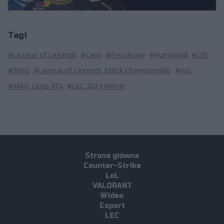
Tagi
#League of Legends
#Caps
#Fresskowy
#Humanoid
#LEC
#Sheo
#League of Legends EMEA Championship
#nuc
#MAD Lions KOI
#LEC 2024 Winter
Strona główna
Counter-Strike
LoL
VALORANT
Wideo
Esport
LEC