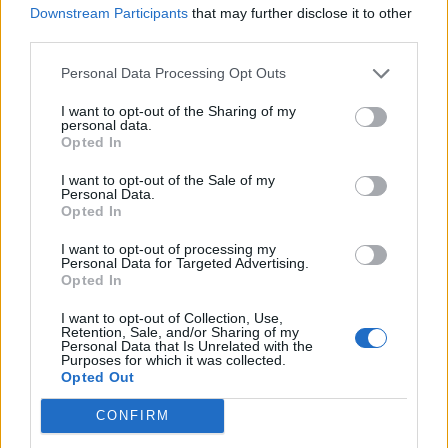
Downstream Participants
that may further disclose it to other
bezpiecznie. Jakie musiało być jego zdziwienie, kiedy
third parties.
20-latek idealnie skorzystał ze swoich umiejętności tak,
aby zatrzymać go pod wieżą, która dokładała obrażeń.
Personal Data Processing Opt Outs
Ostatecznie musiał skorzystać z Błysku, ale nawet to go
I want to opt-out of the Sharing of my
nie uratowało. Myrwn bowiem dorzucił w jego stronę
personal data.
jeszcze jednym kamieniem, a po chwili przemienił się w
Opted In
formę Mini i jeden jego autoatak dokończył dzieła
I want to opt-out of the Sale of my
zniszczenia. W obronie swojego środkowego nie mógł
Personal Data.
nic wskórać nawet jego dżungler.
Opted In
I want to opt-out of processing my
Personal Data for Targeted Advertising.
Opted In
I want to opt-out of Collection, Use,
Retention, Sale, and/or Sharing of my
Personal Data that Is Unrelated with the
Purposes for which it was collected.
Opted Out
2. Humanoid i jego dziwne pomysły
CONFIRM