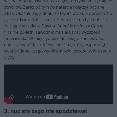
w Oha "Noaha" Hyeon-taeka gdy ten tylko zbliżył się do
stworów. Zaraz po tym do natarcia dołączył botlane
MDK. Okazało się jednak, że Lwom brakuje obrażeń. Co
gorsza, koreański strzelec trzymał się na tyle dobrze,
że ciągle strzelał w Davida "Supę" Martíneza Garcíę. I
finalnie 23-letni zawodnik musiał uznać wyższość
przeciwnika. W międzyczasie do całego zamieszania
dołączył Iván "Razork" Martín Díaz, który wspomógł
swój botlane, czego wynikiem było jeszcze wykluczenie
Elyoyi.
3. nuc się tego nie spodziewał