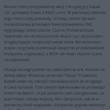
Numer cztery przypisaliśmy akcji z drugiej gry batalii
LEC pomiędzy Fnatic a MAD Lions. W pierwszej odsłonie
tego meczu Lwy pokazały, że mają zamiar sprawić
niespodziankę przeciwko faworyzowanemu FNC,
wygrywając tamto starcie. Czarno-Pomarańczowi
natomiast nie chcieli pozostać dłużni i już od początku
drugiej bijatyki rozpoczęli swoje show. We wczesnym
etapie rozgrywki punktowali wyłącznie przedstawiciele
brytyjskiej organizacji, a MDK nie miało zbytnio szans
na odpowiedź.
Okazja na odgryzienie się nadarzyła się w 8. minucie na
dolnej alejce. Wówczas Javierowi "Elyoyi" Pradesowi
Batalli udało się zakraść niezauważonym do drugiego
krzaka na bocie. Tym samym wykreowała się przewaga
trzech na dwóch, co już powinno nam zasugerować, że
duet Fnatic czekały kłopoty. No i faktycznie, tak to w
pierwszej chwili wyglądało. Hiszpański gajowy wskoczył