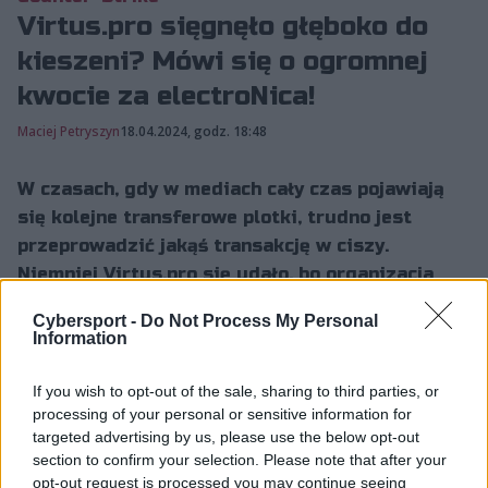
Virtus.pro sięgnęło głęboko do
kieszeni? Mówi się o ogromnej
kwocie za electroNica!
Maciej Petryszyn
18.04.2024, godz. 18:48
W czasach, gdy w mediach cały czas pojawiają
się kolejne transferowe plotki, trudno jest
przeprowadzić jakąś transakcję w ciszy.
Niemniej Virtus.pro się udało, bo organizacja
niespodziewanie ściągnęła do siebie ogromną
Cybersport -
Do Not Process My Personal
gwiazdę!
Information
If you wish to opt-out of the sale, sharing to third parties, or
electroNic kosztowną zachcianką
processing of your personal or sensitive information for
targeted advertising by us, please use the below opt-out
Virtus.pro?
section to confirm your selection. Please note that after your
opt-out request is processed you may continue seeing