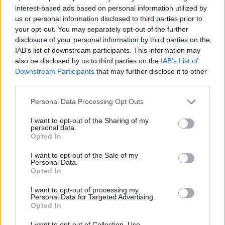
Przypomnijmy, że graczem Virtus.pro został Denis
interest-based ads based on personal information utilized by
"electroNic" Sharipov. Było to spore zaskoczenie, bo
us or personal information disclosed to third parties prior to
wcześniej nie było żadnych doniesień na temat
your opt-out. You may separately opt-out of the further
możliwości zmiany klubu przez Rosjanina. Tymczasem
disclosure of your personal information by third parties on the
ten postanowił po zaledwie dziewięciu miesiącach
IAB’s list of downstream participants. This information may
zakończyć swoją przygodę z Cloud9, wraz z którym
also be disclosed by us to third parties on the
IAB’s List of
Downstream Participants
that may further disclose it to other
finiszował w czołowej ósemce PGL Major Copenhagen
third parties.
2024. –
Virtus.pro to czołowy zespół. Rdzeń tego składu
wcale nie tak dawno temu wygrał Majora. Zaś wszyscy
Personal Data Processing Opt Outs
gracze znajdują się w najlepszym dla siebie okresie i już
teraz są gotowi, by wygrywać. Podzielamy te same
I want to opt-out of the Sharing of my
personal data.
ambicje i cele. [...] Nie mogę się doczekać, by
Opted In
zaadaptować się do mojej nowej drużyny i zacząć robić
I want to opt-out of the Sale of my
to, po co tutaj przyszedłem – zdobywać trofea
–
Personal Data.
zapowiadał mistrz świata z 2021 roku.
Opted In
CZYTAJ TEŻ:
Sensacja! electroNic zamienia Cloud9
I want to opt-out of processing my
Personal Data for Targeted Advertising.
na Virtus.pro
Opted In
Ciekawymi informacjami podzielił się jednak
Aleksey
I want to opt-out of Collection, Use,