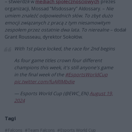
– stwierdził w
mediach społecznościowych
prezes
organizacji, Mossad "Msdossary" Aldossary. –
Nie
umiem znaleźć odpowiednich słów. To zbyt dużo
emocji związanych z pracą z tym niesamowitym
zespołem przez ostatnie dwa lata. To nierealne
– dodał
Grant Rousseau, dyrektor Sokołów.
With 1st place locked, the race for 2nd begins
As four game titles crown four different
champions this week, it's still anyone's game
in the final week of the
#EsportsWorldCup
pic.twitter.com/fuARlMbdie
— Esports World Cup (@EWC_EN)
August 19,
2024
Tagi
#Falcons
#Team Falcons
#Esports World Cup