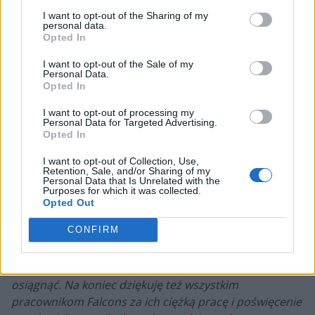
poprawi już swojego dorobku.
I want to opt-out of the Sharing of my
personal data.
CZYTAJ TEŻ:
NAVI wygrywa Esports World Cup w
Opted In
CS2! TaZ i Snax z wicemistrzostwem
I want to opt-out of the Sale of my
Personal Data.
Tym samym to Falcons zdobyli klubowe mistrzostwo
Opted In
Esports World Cup, inkasując w efekcie aż 7 milionów
I want to opt-out of processing my
dolarów! –
Nie ma słów, by opisać to, co czuję.
Personal Data for Targeted Advertising.
Gratulacje dla wszystkich Saudyjczyków. Ten puchar
Opted In
jest dla was i stanie on w Arabii Saudyjskiej. Nie byłoby
I want to opt-out of Collection, Use,
możliwe pokonanie przez Falcons wszystkich drużyn i
Retention, Sale, and/or Sharing of my
Personal Data that Is Unrelated with the
zostanie najlepszą formacją na świecie, gdyby nie
Purposes for which it was collected.
wsparcie w dziedzinie esportu ze strony Jego
Opted Out
Wysokości Księcia Koronnego i stworzenie mistrzostw
CONFIRM
świata. Dziękuję, Wasza Wysokość. Chciałbym
podziękować kibicom Falcons za ich wsparcie podczas
całego turnieju. Bez was nie bylibyśmy w stanie niczego
osiągnąć. Na koniec dziękuję też wszystkim
pracownikom Falcons za ich ciężką pracę i poświęcenie