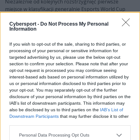
Niezależnie od kolejnych rozstrzygnięć pierwsze
miejsce w klasyfikacji generalnie Esports World Cup
zajmie Team Falcons. Trudno uznać to za
niespodziankę, bo saudyjska organizacja wystawiła
Cybersport -
Do Not Process My Personal
Information
swoich reprezentantów w 18 z 22 gier! Sokołów
zabrakło jedynie na zawodach StarCrafta II, Counter-
If you wish to opt-out of the sale, sharing to third parties, or
Strike'a 2, Rainbow Six: Siege oraz League of Legends.
processing of your personal or sensitive information for
Już samo to dawało formacji regularny zastrzyk
targeted advertising by us, please use the below opt-out
punktów. Ale jakby tego było mało, podopieczni Falcons
section to confirm your selection. Please note that after your
dwukrotnie sięgnęli po złoty medal. Najpierw Andrew
opt-out request is processed you may continue seeing
"Biffle" Diaz, Kasimili "Soka" Tongamoa oraz Shifty
interest-based ads based on personal information utilized by
wygrali turniej Call of Duty: Warzone. Następnie zaś
us or personal information disclosed to third parties prior to
your opt-out. You may separately opt-out of the further
Phulipat "ONFIRE" Yosi, Thanakorn "PETER"
disclosure of your personal information by third parties on the
Choompurad, Ratta "ONEMORE" Poom, Panuwat
IAB’s list of downstream participants. This information may
"COZQ" Chinwongkate i COUGAR byli najlepsi na scenie
also be disclosed by us to third parties on the
IAB’s List of
Free Fire. Tylko te dwa triumfy dały organizacji 2 tysiące
Downstream Participants
that may further disclose it to other
z 4435 zgromadzonych do tej pory punktów. Zajmujący
third parties.
drugą lokatę w klasyfikacji generalnej Team Liquid
Personal Data Processing Opt Outs
zdobył dla porównania 2545 oczek i na pewno nie