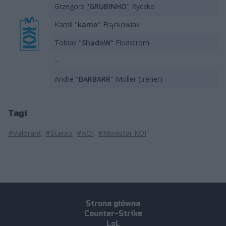
Grzegorz "
GRUBINHO
" Ryczko
Kamil "
kamo
" Frąckowiak
Tobias "
ShadoW
" Flodström
–
André "
BARBARR
" Möller (trener)
Tagi
#Valorant
#Starxo
#KOI
#Movistar KOI
Strona główna
Counter-Strike
LoL