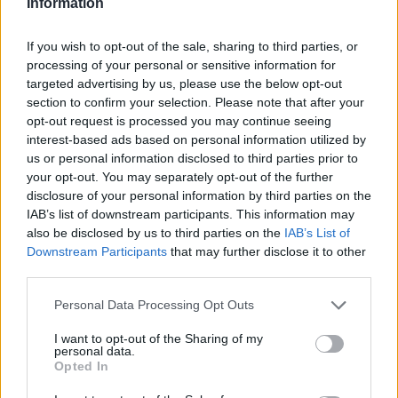
Kopczyński. 23-latek w hiszpańskiej organizacji spędził
Information
ostatnie dwa lata, ale nie był to okres udany. Zarówno
w kampanii 2023, jak i 2024 Karpie szorowały po dnie,
If you wish to opt-out of the sale, sharing to third parties, or
nie włączając się choćby w najmniejszym stopniu do
processing of your personal or sensitive information for
targeted advertising by us, please use the below opt-out
walki o czołowe lokaty. Zresztą w minionym sezonie
section to confirm your selection. Please note that after your
zarówno pierwszy, jak i drugi etap VALORANT
opt-out request is processed you may continue seeing
Champions Tour EMEA podopieczni André "BARBARRA"
interest-based ads based on personal information utilized by
Möllera zakończyli na jedenastym, czyli ostatnim
us or personal information disclosed to third parties prior to
miejscu. W tym czasie wygrali tylko 4 z 15 spotkań. Sam
your opt-out. You may separately opt-out of the further
starxo również nie prezentował się przesadnie dobrze.
disclosure of your personal information by third parties on the
Mimo to mistrz świata z 2021 roku nie traci ochoty do
IAB’s list of downstream participants. This information may
also be disclosed by us to third parties on the
IAB’s List of
gry. Już teraz zapewnił on, że stać go na powrót na
Downstream Participants
that may further disclose it to other
wysoki poziom. Pytanie, czy zapewnienia te wystarczą,
third parties.
by były członek Acend pozostał na poziomie VCT?
Personal Data Processing Opt Outs
CZYTAJ TEŻ:
paTiTek: Mam już dość stand-
inowania [WYWIAD]
I want to opt-out of the Sharing of my
personal data.
Opted In
–
Wiem, że nie boję się zostać liderem i jednym z
najlepszych prowadzących
– stwierdził Kopczyński za