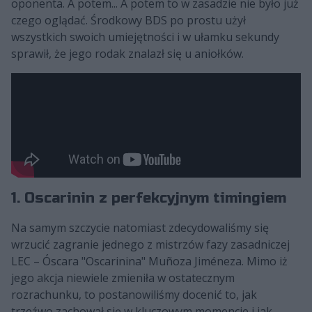
oponenta. A potem... A potem to w zasadzie nie było już
czego oglądać. Środkowy BDS po prostu użył
wszystkich swoich umiejętności i w ułamku sekundy
sprawił, że jego rodak znalazł się u aniołków.
1. Oscarinin z perfekcyjnym timingiem
Na samym szczycie natomiast zdecydowaliśmy się
wrzucić zagranie jednego z mistrzów fazy zasadniczej
LEC – Óscara "Oscarinina" Muñoza Jiméneza. Mimo iż
jego akcja niewiele zmieniła w ostatecznym
rozrachunku, to postanowiliśmy docenić to, jak
trzeźwo zachował się w kluczowym momencie i jak