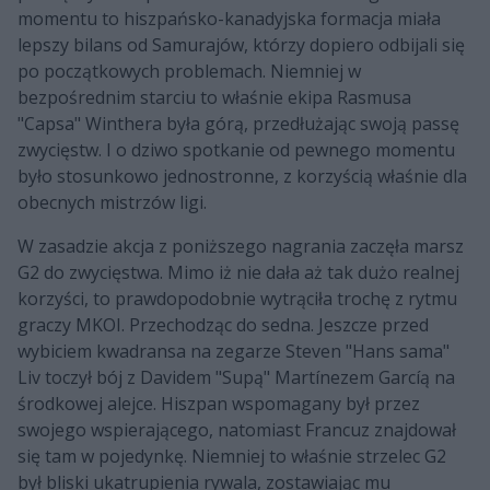
momentu to hiszpańsko-kanadyjska formacja miała
lepszy bilans od Samurajów, którzy dopiero odbijali się
po początkowych problemach. Niemniej w
bezpośrednim starciu to właśnie ekipa Rasmusa
"Capsa" Winthera była górą, przedłużając swoją passę
zwycięstw. I o dziwo spotkanie od pewnego momentu
było stosunkowo jednostronne, z korzyścią właśnie dla
obecnych mistrzów ligi.
W zasadzie akcja z poniższego nagrania zaczęła marsz
G2 do zwycięstwa. Mimo iż nie dała aż tak dużo realnej
korzyści, to prawdopodobnie wytrąciła trochę z rytmu
graczy MKOI. Przechodząc do sedna. Jeszcze przed
wybiciem kwadransa na zegarze Steven "Hans sama"
Liv toczył bój z Davidem "Supą" Martínezem Garcíą na
środkowej alejce. Hiszpan wspomagany był przez
swojego wspierającego, natomiast Francuz znajdował
się tam w pojedynkę. Niemniej to właśnie strzelec G2
był bliski ukatrupienia rywala, zostawiając mu