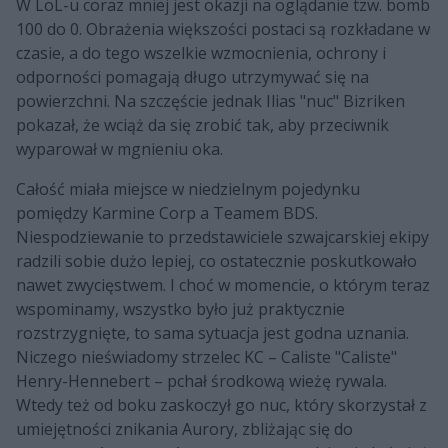
W LoL-u coraz mniej jest okazji na oglądanie tzw. bomb
100 do 0. Obrażenia większości postaci są rozkładane w
czasie, a do tego wszelkie wzmocnienia, ochrony i
odporności pomagają długo utrzymywać się na
powierzchni. Na szczęście jednak Ilias "nuc" Bizriken
pokazał, że wciąż da się zrobić tak, aby przeciwnik
wyparował w mgnieniu oka.
Całość miała miejsce w niedzielnym pojedynku
pomiędzy Karmine Corp a Teamem BDS.
Niespodziewanie to przedstawiciele szwajcarskiej ekipy
radzili sobie dużo lepiej, co ostatecznie poskutkowało
nawet zwycięstwem. I choć w momencie, o którym teraz
wspominamy, wszystko było już praktycznie
rozstrzygnięte, to sama sytuacja jest godna uznania.
Niczego nieświadomy strzelec KC – Caliste "Caliste"
Henry-Hennebert – pchał środkową wieżę rywala.
Wtedy też od boku zaskoczył go nuc, który skorzystał z
umiejętności znikania Aurory, zbliżając się do