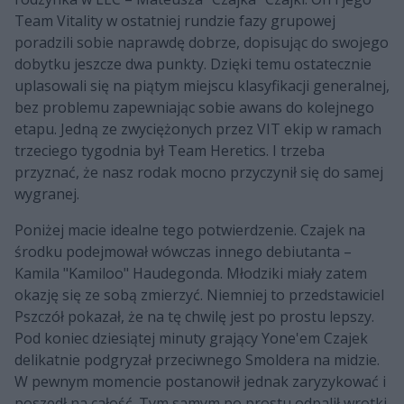
Team Vitality w ostatniej rundzie fazy grupowej
poradzili sobie naprawdę dobrze, dopisując do swojego
dobytku jeszcze dwa punkty. Dzięki temu ostatecznie
uplasowali się na piątym miejscu klasyfikacji generalnej,
bez problemu zapewniając sobie awans do kolejnego
etapu. Jedną ze zwyciężonych przez VIT ekip w ramach
trzeciego tygodnia był Team Heretics. I trzeba
przyznać, że nasz rodak mocno przyczynił się do samej
wygranej.
Poniżej macie idealne tego potwierdzenie. Czajek na
środku podejmował wówczas innego debiutanta –
Kamila "Kamiloo" Haudegonda. Młodziki miały zatem
okazję się ze sobą zmierzyć. Niemniej to przedstawiciel
Pszczół pokazał, że na tę chwilę jest po prostu lepszy.
Pod koniec dziesiątej minuty grający Yone'em Czajek
delikatnie podgryzał przeciwnego Smoldera na midzie.
W pewnym momencie postanowił jednak zaryzykować i
poszedł na całość. Tym samym po prostu odpalił wrotki