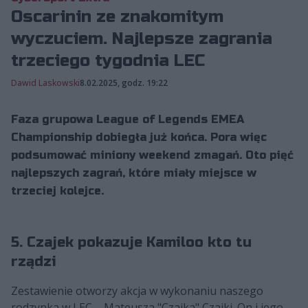
Oscarinin ze znakomitym
wyczuciem. Najlepsze zagrania
trzeciego tygodnia LEC
Dawid Laskowski
8.02.2025, godz. 19:22
Faza grupowa League of Legends EMEA
Championship dobiegła już końca. Pora więc
podsumować miniony weekend zmagań. Oto pięć
najlepszych zagrań, które miały miejsce w
trzeciej kolejce.
5. Czajek pokazuje Kamiloo kto tu
rządzi
Zestawienie otworzy akcja w wykonaniu naszego
rodzynka w LEC – Mateusza "Czajka" Czajki. On i jego