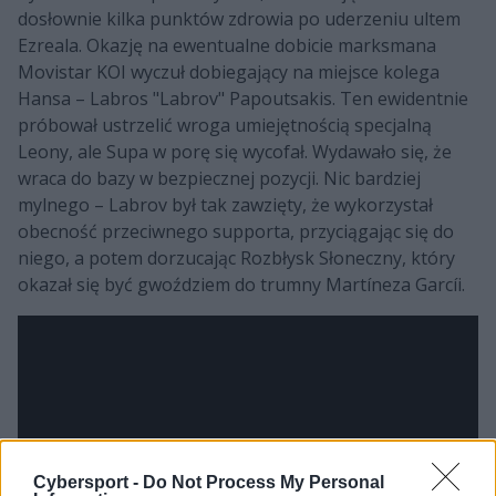
dosłownie kilka punktów zdrowia po uderzeniu ultem
Ezreala. Okazję na ewentualne dobicie marksmana
Movistar KOI wyczuł dobiegający na miejsce kolega
Hansa – Labros "Labrov" Papoutsakis. Ten ewidentnie
próbował ustrzelić wroga umiejętnością specjalną
Leony, ale Supa w porę się wycofał. Wydawało się, że
wraca do bazy w bezpiecznej pozycji. Nic bardziej
mylnego – Labrov był tak zawzięty, że wykorzystał
obecność przeciwnego supporta, przyciągając się do
niego, a potem dorzucając Rozbłysk Słoneczny, który
okazał się być gwoździem do trumny Martíneza Garcíi.
Cybersport -
Do Not Process My Personal