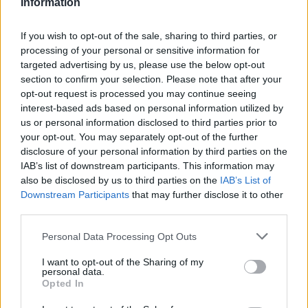
Information
3. W co ty grasz, panie Kamiloo?
If you wish to opt-out of the sale, sharing to third parties, or
Następna z akcji także dotyczyć będzie G2 Esports, lecz
processing of your personal or sensitive information for
to zagranie pochodzi już z innego starcia. W niedzielę
targeted advertising by us, please use the below opt-out
bowiem Samuraje mieli okazję zmierzyć się z Teamem
section to confirm your selection. Please note that after your
Heretics. I trzeba przyznać, że sam początek dla
opt-out request is processed you may continue seeing
Heretyków był naprawdę niezły. Szczególnie duże
interest-based ads based on personal information utilized by
problemy miał Hans sama, który w kilka minut zdążył
us or personal information disclosed to third parties prior to
your opt-out. You may separately opt-out of the further
upaść już dwa razy. Oczywiście, to jeszcze nie oznaczało
disclosure of your personal information by third parties on the
niczego wielkiego, ale był to dobry start w wykonaniu
IAB’s list of downstream participants. This information may
TH.
also be disclosed by us to third parties on the
IAB’s List of
Downstream Participants
that may further disclose it to other
Ale długo tak przedstawiciele hiszpańskiej organizacji
third parties.
nie pociągnęli. I oczywiście swoje palce w tym wszystkim
musiał maczać nie kto inny, jak główny dowodzący G2 –
Personal Data Processing Opt Outs
Caps. Co ciekawe jednak, to nie do końca z jego
I want to opt-out of the Sharing of my
inicjatywy wydarzyło się to, co zobaczycie poniżej.
personal data.
Wszystko dlatego, że Kamiloo zdecydował się podjąć
Opted In
najlepszego zawodnika w historii LEC i wyzwał go na