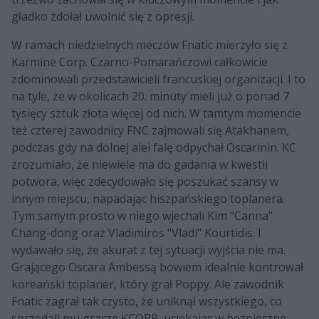
gładko zdołał uwolnić się z opresji.
W ramach niedzielnych meczów Fnatic mierzyło się z
Karmine Corp. Czarno-Pomarańczowi całkowicie
zdominowali przedstawicieli francuskiej organizacji. I to
na tyle, że w okolicach 20. minuty mieli już o ponad 7
tysięcy sztuk złota więcej od nich. W tamtym momencie
też czterej zawodnicy FNC zajmowali się Atakhanem,
podczas gdy na dolnej alei falę odpychał Oscarinin. KC
zrozumiało, że niewiele ma do gadania w kwestii
potwora, więc zdecydowało się poszukać szansy w
innym miejscu, napadając hiszpańskiego toplanera.
Tym samym prosto w niego wjechali Kim "Canna"
Chang-dong oraz Vladimiros "Vladi" Kourtidis. I
wydawało się, że akurat z tej sytuacji wyjścia nie ma.
Grającego Oscara Ambessą bowiem idealnie kontrował
koreański toplaner, który grał Poppy. Ale zawodnik
Fnatic zagrał tak czysto, że uniknął wszystkiego, co
sprzedali mu gracze KCORP, uciekając w bezpieczne