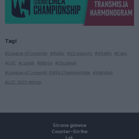
Tagi
#League of Legends
#fnatic
#g2 esports
#Vitality
#Caps
#LEC
#czajek
#labrov
#Oscarinin
#League of Legends EMEA Championship
#Kamiloo
#LEC 2025 Winter
Strona główna
Counter-Strike
LoL