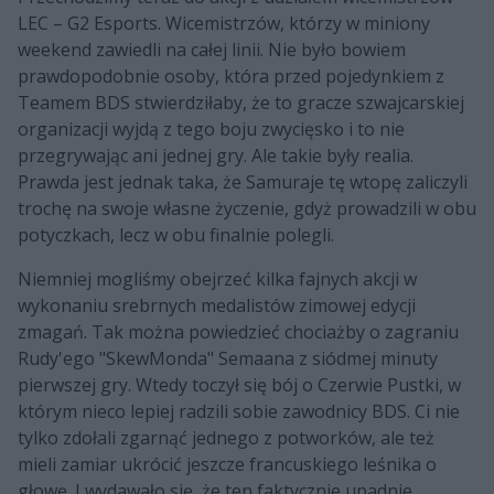
LEC – G2 Esports. Wicemistrzów, którzy w miniony
weekend zawiedli na całej linii. Nie było bowiem
prawdopodobnie osoby, która przed pojedynkiem z
Teamem BDS stwierdziłaby, że to gracze szwajcarskiej
organizacji wyjdą z tego boju zwycięsko i to nie
przegrywając ani jednej gry. Ale takie były realia.
Prawda jest jednak taka, że Samuraje tę wtopę zaliczyli
trochę na swoje własne życzenie, gdyż prowadzili w obu
potyczkach, lecz w obu finalnie polegli.
Niemniej mogliśmy obejrzeć kilka fajnych akcji w
wykonaniu srebrnych medalistów zimowej edycji
zmagań. Tak można powiedzieć chociażby o zagraniu
Rudy'ego "SkewMonda" Semaana z siódmej minuty
pierwszej gry. Wtedy toczył się bój o Czerwie Pustki, w
którym nieco lepiej radzili sobie zawodnicy BDS. Ci nie
tylko zdołali zgarnąć jednego z potworków, ale też
mieli zamiar ukrócić jeszcze francuskiego leśnika o
głowę. I wydawało się, że ten faktycznie upadnie.