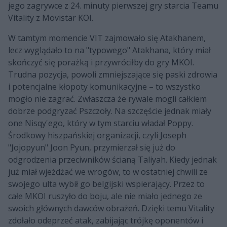
jego zagrywce z 24. minuty pierwszej gry starcia Teamu
Vitality z Movistar KOI.
W tamtym momencie VIT zajmowało się Atakhanem,
lecz wyglądało to na "typowego" Atakhana, który miał
skończyć się porażką i przywróciłby do gry MKOI.
Trudna pozycja, powoli zmniejszające się paski zdrowia
i potencjalne kłopoty komunikacyjne – to wszystko
mogło nie zagrać. Zwłaszcza że rywale mogli całkiem
dobrze podgryzać Pszczoły. Na szczęście jednak miały
one Nisqy'ego, który w tym starciu władał Poppy.
Środkowy hiszpańskiej organizacji, czyli Joseph
"Jojopyun" Joon Pyun, przymierzał się już do
odgrodzenia przeciwników ścianą Taliyah. Kiedy jednak
już miał wjeżdżać we wrogów, to w ostatniej chwili ze
swojego ulta wybił go belgijski wspierający. Przez to
całe MKOI ruszyło do boju, ale nie miało jednego ze
swoich głównych dawców obrażeń. Dzięki temu Vitality
zdołało odeprzeć atak, zabijając trójkę oponentów i