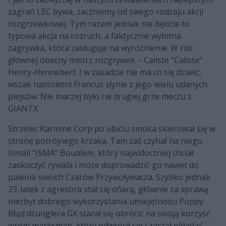
zagrań LEC bywa, zaczniemy od swego rodzaju akcji
rozgrzewkowej. Tym razem jednak nie będzie to
typowa akcja na rozruch, a faktycznie wybitna
zagrywka, która zasługuje na wyróżnienie. W roli
głównej obecny mistrz rozgrywek – Caliste "Caliste"
Henry-Hennebert. I w zasadzie nie ma co się dziwić,
wszak nastoletni Francuz słynie z jego wielu udanych
plejsów. Nie inaczej było i w drugiej grze meczu z
GIANTX.
Strzelec Karmine Corp po ubiciu smoka skierował się w
stronę potrójnego krzaka. Tam zaś czyhał na niego
Ismail "ISMA" Boualem, który najwidoczniej chciał
zaskoczyć rywala i może doprowadzić go nawet do
palenia swoich Czarów Przywoływacza. Szybko jednak
23-latek z agresora stał się ofiarą, głównie za sprawą
niezbyt dobrego wykorzystania umiejętności Poppy.
Błąd dżunglera GX starał się obrócić na swoją korzyść
wrogi marksman, który odwrócił się i zaczął okładać