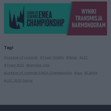
Tagi
#League of Legends
#Team Vitality
#Nisqy
#LEC
#Team BDS
#karmine corp
#League of Legends EMEA Championship
#nuc
#Caliste
#LEC 2025 Spring