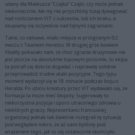
udany dla Mateusza "Czajka" Czajki, czy może jednak
niekoniecznie. Ale my nie przyszliśmy tutaj dywagować
nad rozliczaniem VIT z sukcesów, lub ich braku, a
skupiamy się oczywiście nad fajnymi zagraniami.
Takie, co ciekawe, miało miejsce w przegranym 0:2
meczu z Teamem Heretics. W drugiej grze bowiem
Vitality pokazało nam, że choć zgranie drużynowe nie
jest jeszcze na absolutnie topowym poziomie, to ekipa
ta potrafi się dobrze dogadać i naprawdę solidnie
przeprowadzić trudne ataki pozycyjne. Tego typu
moment wydarzył się w 18. minucie podczas boju o
Heralda. Po ubiciu kreatury przez VIT wydawało się, że
formacja ta może mieć kłopoty. Sugerowały to
niekorzystna pozycja i sporo utraconego zdrowia u
niektórych graczy. Reprezentanci francuskiej
organizacji jednak tak świetnie rozegrali tę sytuację
pod względem mikro, że aż sami byliśmy pod
wrażeniem tego, jak to się ostatecznie skończyło.