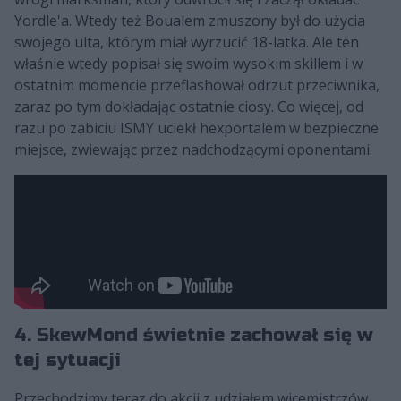
Yordle'a. Wtedy też Boualem zmuszony był do użycia
swojego ulta, którym miał wyrzucić 18-latka. Ale ten
właśnie wtedy popisał się swoim wysokim skillem i w
ostatnim momencie przeflashował odrzut przeciwnika,
zaraz po tym dokładając ostatnie ciosy. Co więcej, od
razu po zabiciu ISMY uciekł hexportalem w bezpieczne
miejsce, zwiewając przez nadchodzącymi oponentami.
4. SkewMond świetnie zachował się w
tej sytuacji
Przechodzimy teraz do akcji z udziałem wicemistrzów