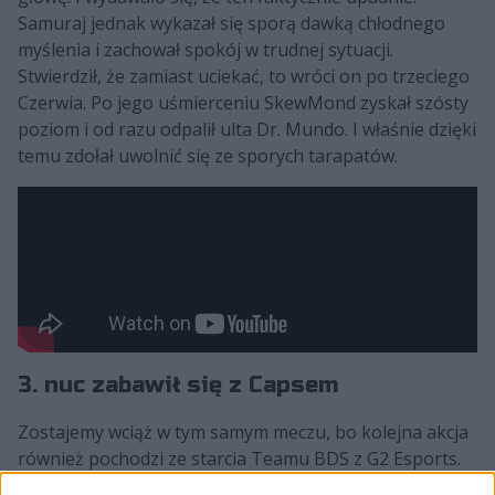
Samuraj jednak wykazał się sporą dawką chłodnego
myślenia i zachował spokój w trudnej sytuacji.
Stwierdził, że zamiast uciekać, to wróci on po trzeciego
Czerwia. Po jego uśmierceniu SkewMond zyskał szósty
poziom i od razu odpalił ulta Dr. Mundo. I właśnie dzięki
temu zdołał uwolnić się ze sporych tarapatów.
3. nuc zabawił się z Capsem
Zostajemy wciąż w tym samym meczu, bo kolejna akcja
również pochodzi ze starcia Teamu BDS z G2 Esports.
Co więcej, także miała ono miejsce w pierwszej grze,