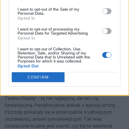
kontroli tłumu i ostatecznie doprowadzając Capsa do
I want to opt-out of the Sale of my
zgonu.
Personal Data.
Opted In
I want to opt-out of processing my
Personal Data for Targeted Advertising.
Opted In
I want to opt-out of Collection, Use,
Retention, Sale, and/or Sharing of my
Personal Data that Is Unrelated with the
Purposes for which it was collected.
Opted Out
2. Znakomity teamfight w wykonaniu
CONFIRM
Vitality
W minionym tygodniu LEC zobaczyliśmy dwie twarze
Teamu Vitality – tę nie najlepszą, ale też i tą
fantastyczną. Paradoksalnie jednak z lepszej strony
Pszczoły pokazały się w potencjalnie trudniejszym
zestawieniu, aniżeli tym łatwiejszym. Tak więc
ostatecznie trudno jest ocenić, czy był to weekend