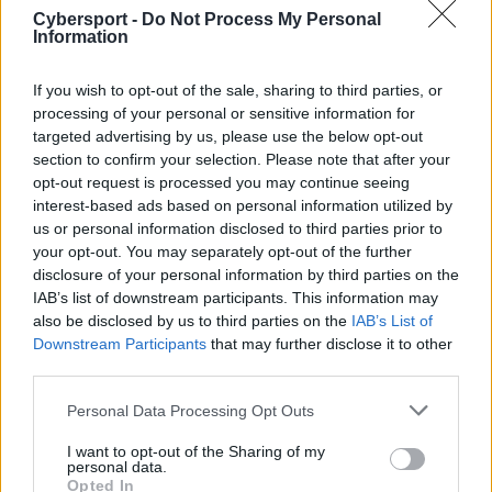
lecz dosłownie kilkadziesiąt sekund wcześniej. Wtedy
Cybersport -
Do Not Process My Personal
Information
jednak role się odwróciły, bo to jeden z podopiecznych
Yanisa "Strikera" Kelli popisał się niezłym zagraniem.
If you wish to opt-out of the sale, sharing to third parties, or
Mowa tutaj o Iliasie "nucu" Bizrikenie.
processing of your personal or sensitive information for
Pod koniec szóstej minuty zawodnicy G2 Esports
targeted advertising by us, please use the below opt-out
section to confirm your selection. Please note that after your
zmierzali na rzekę, gdzie obecni byli już reprezentanci
opt-out request is processed you may continue seeing
BDS. Ci zajmowali się atakowaniem smoka. Niemniej nie
interest-based ads based on personal information utilized by
wszyscy przedstawiciele szwajcarskiej organizacji
us or personal information disclosed to third parties prior to
znajdowali się w leżu potwora. Grający Tristaną nuc
your opt-out. You may separately opt-out of the further
bowiem czaił się w krzaku przy środkowej alejce. I jak
disclosure of your personal information by third parties on the
się okazało, przyczajka ta dała mu i jego drużynie wiele
IAB’s list of downstream participants. This information may
dobrego. Gąszczu tego nie sprawdzili Rasmus "Caps"
also be disclosed by us to third parties on the
IAB’s List of
Downstream Participants
that may further disclose it to other
Winther ani SkewMond, co wykorzystał Francuz. Kiedy
third parties.
Duńczyk przeszedł obok niego, to nuc od razu wskoczył
na twarz środkowemu G2. Zaraz po tym zresztą
Personal Data Processing Opt Outs
skorzystał z Błysku, aby pojawić się za plecami wroga i
I want to opt-out of the Sharing of my
wystrzelił go ultem w stronę swoich sojuszników. Ci
personal data.
podążyli za akcją Bizrikena, przedłużając efekty
Opted In