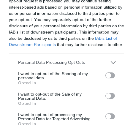
opt-out request is processed you may continue seeing
interest-based ads based on personal information utilized by
13:00
WBG
1:2
TES
BO3
us or personal information disclosed to third parties prior to
your opt-out. You may separately opt-out of the further
disclosure of your personal information by third parties on the
Siedem dni walki w lidze chińskiej
IAB’s list of downstream participants. This information may
also be disclosed by us to third parties on the
IAB’s List of
Ostatnie dwa dni to był jedynie przedsmak tego, co
Downstream Participants
that may further disclose it to other
czeka nas w nachodzącym tygodniu LPL. Przed nami
third parties.
bowiem pełne siedem dni bitwy z udziałem już
wszystkich zespołów. Do gry na rodzimym gruncie
Personal Data Processing Opt Outs
powrócą zatem Bilibili Gaming i Anyone's Legend, czyli
I want to opt-out of the Sharing of my
dwaj reprezentanci Chin na ostatnich turniejach
personal data.
międzynarodowych. Obie drużyny będziemy mieli
Opted In
szansę oglądać w najbliższy weekend. I to nawet w
I want to opt-out of the Sale of my
bezpośredniej batalii! Już około godziny 11:00 w sobotę
Personal Data.
Opted In
dojdzie do ponownego skrzyżowania mieczów
pomiędzy tymi kolektywami. Poza tym w niedzielę BLG
I want to opt-out of processing my
stanie w szranki jeszcze z FPX Esports, a AL później
Personal Data for Targeted Advertising.
Opted In
podejmie Weibo Gaming.