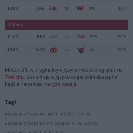
13:00
JDG
vs
WE
BO3
27 lipca
11:00
BLG
vs
FPX
BO3
13:00
WBG
vs
AL
BO3
Mecze LPL w oryginalnym języku możecie oglądać na
Twitchu
, transmisja w języku angielskim dostępna
będzie natomiast na
tym kanale
.
Tagi
#League of Legends
#LPL
#Bilibili Gaming
#League of Legends Pro League
#Top Esports
#Anyone's Legend
#LPL 2025