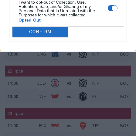
I want to opt-out of Collection, Use,
Harmonogram drugiego tygodnia LPL 2025
Retention, Sale, and/or Sharing of my
Personal Data that Is Unrelated with the
Split 3:
Purposes for which it was collected.
Opted Out
21 lipca
CONFIRM
11:00
UP
vs
TT
BO3
13:00
LNG
vs
NIP
BO3
22 lipca
11:00
LGD
vs
NIP
BO3
13:00
WE
vs
IG
BO3
23 lipca
11:00
FPX
vs
TES
BO3