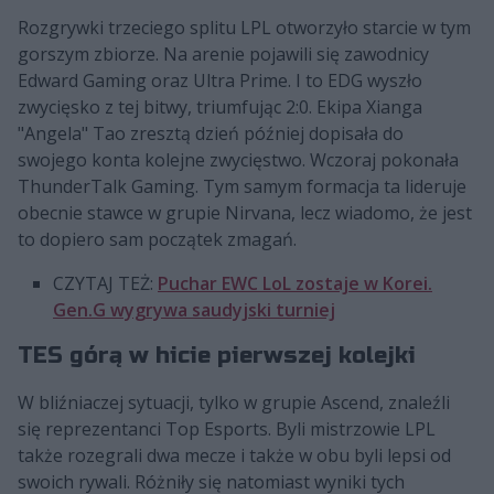
Rozgrywki trzeciego splitu LPL otworzyło starcie w tym
gorszym zbiorze. Na arenie pojawili się zawodnicy
Edward Gaming oraz Ultra Prime. I to EDG wyszło
zwycięsko z tej bitwy, triumfując 2:0. Ekipa Xianga
"Angela" Tao zresztą dzień później dopisała do
swojego konta kolejne zwycięstwo. Wczoraj pokonała
ThunderTalk Gaming. Tym samym formacja ta lideruje
obecnie stawce w grupie Nirvana, lecz wiadomo, że jest
to dopiero sam początek zmagań.
CZYTAJ TEŻ:
Puchar EWC LoL zostaje w Korei.
Gen.G wygrywa saudyjski turniej
TES górą w hicie pierwszej kolejki
W bliźniaczej sytuacji, tylko w grupie Ascend, znaleźli
się reprezentanci Top Esports. Byli mistrzowie LPL
także rozegrali dwa mecze i także w obu byli lepsi od
swoich rywali. Różniły się natomiast wyniki tych