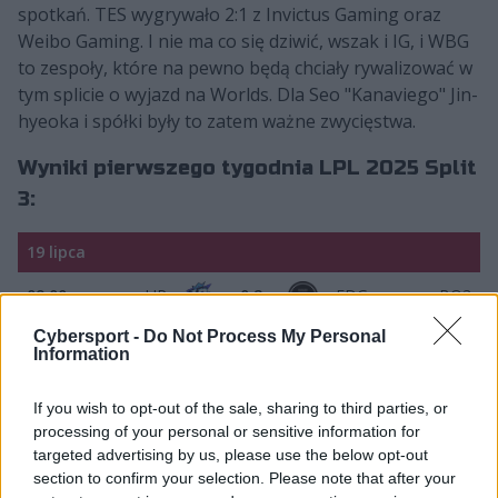
spotkań. TES wygrywało 2:1 z Invictus Gaming oraz
Weibo Gaming. I nie ma co się dziwić, wszak i IG, i WBG
to zespoły, które na pewno będą chciały rywalizować w
tym splicie o wyjazd na Worlds. Dla Seo "Kanaviego" Jin-
hyeoka i spółki były to zatem ważne zwycięstwa.
Wyniki pierwszego tygodnia LPL 2025 Split
3:
19 lipca
09:00
UP
0:2
EDG
BO3
Cybersport -
Do Not Process My Personal
11:00
WBG
2:1
FPX
BO3
Information
13:00
IG
1:2
TES
BO3
If you wish to opt-out of the sale, sharing to third parties, or
processing of your personal or sensitive information for
20 lipca
targeted advertising by us, please use the below opt-out
section to confirm your selection. Please note that after your
11:00
TT
0:2
EDG
BO3