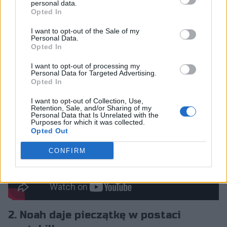
minucie został bowiem zaatakowany przez trójkę
personal data.
oponentów. Ci starali się odgrodzić go od przejścia pod
Opted In
swoją wieżę, ale 21-latek postawił na swoim i poszedł w
I want to opt-out of the Sale of my
jej stronę. Wydawało się, że była to błędna decyzja, ale
Personal Data.
Opted In
Lot dowiódł, że tak nie jest. Znakomicie wyminął
większość umiejętności przeciwników, a potem zdołał
I want to opt-out of processing my
nawet odwrócić sytuację. Finalnie w całym tym
Personal Data for Targeted Advertising.
Opted In
ambarasie upadł Martin "Yike" Sundelin, a Yıldız
utrzymał się przy życiu. Zadanie zostało zatem
I want to opt-out of Collection, Use,
Retention, Sale, and/or Sharing of my
wykonane na piątkę z plusem.
Personal Data that Is Unrelated with the
Purposes for which it was collected.
Opted Out
CONFIRM
2. Noah daje pieczątkę w postaci