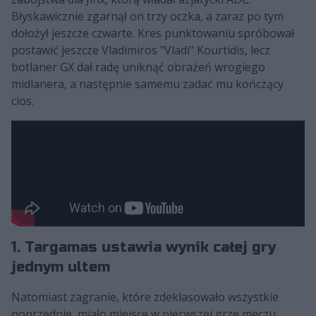
Błyskawicznie zgarnął on trzy oczka, a zaraz po tym
dołożył jeszcze czwarte. Kres punktowaniu spróbował
postawić jeszcze Vladimiros "Vladi" Kourtidis, lecz
botlaner GX dał radę uniknąć obrażeń wrogiego
midlanera, a następnie samemu zadać mu kończący
cios.
1. Targamas ustawia wynik całej gry
jednym ultem
Natomiast zagranie, które zdeklasowało wszystkie
poprzednie, miało miejsce w pierwszej grze meczu