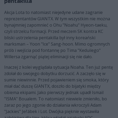
pentakilla
Akcja Lota to natomiast niejedyne udane zagranie
reprezentantów GIANTX. W tym wszystkim nie można
bynajmniej zapomnieć o Ohu "Noahu" Hyeon-taeku,
czyli strzelcu formacji. Przed meczem SK kontra KC
bliski ustrzelenia pentakilla był inny koreański
marksman – Yoon "Ice" Sang-hoon. Mimo ogromnych
prób i wejścia pod fontannę po Tima "Keduiiego"
Willersa zgarnąć piątej eliminacji się nie dało.
Inaczej z kolei wyglądała sytuacja Noaha. Ten już pentę
zdołał do swojego dobytku dorzucić. A zaczęło się w
sumie niewinnie. Przed pojawieniem się smoka, który
miał dać duszę GIANTX, doszło do bijatyki między
obiema ekipami. Jako pierwszy jednak upadł Ismaïl
"ISMA" Boualem. To natomiast niewiele zmieniło, bo
zaraz po jego zgonie do działania wkroczyli Adam
"Jackies" Jeřábek i Lot. Dwójka pięknie wystawiła
zabójstwa dla Jinx, którą władał azjatycki ADC.