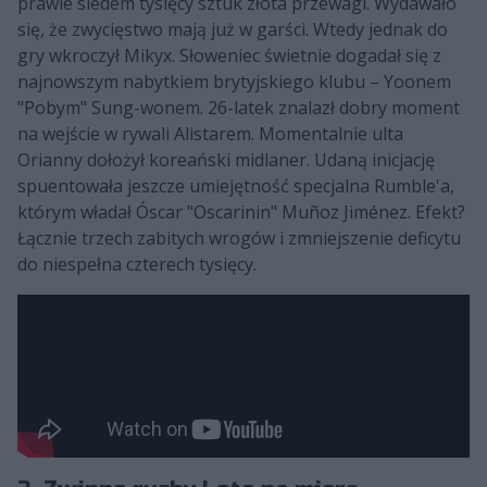
prawie siedem tysięcy sztuk złota przewagi. Wydawało
się, że zwycięstwo mają już w garści. Wtedy jednak do
gry wkroczył Mikyx. Słoweniec świetnie dogadał się z
najnowszym nabytkiem brytyjskiego klubu – Yoonem
"Pobym" Sung-wonem. 26-latek znalazł dobry moment
na wejście w rywali Alistarem. Momentalnie ulta
Orianny dołożył koreański midlaner. Udaną inicjację
spuentowała jeszcze umiejętność specjalna Rumble'a,
którym władał Óscar "Oscarinin" Muñoz Jiménez. Efekt?
Łącznie trzech zabitych wrogów i zmniejszenie deficytu
do niespełna czterech tysięcy.