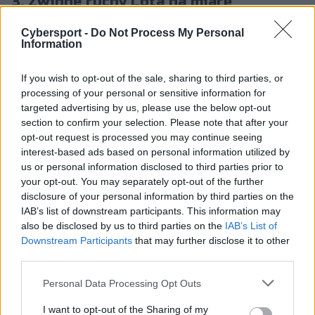
3. Zwinne ruchy Lota na miarę
zabójstwa
Cybersport -
Do Not Process My Personal
Information
Koniec wychwalania graczy Fnatic – już im wystarczy.
Pora na skierowanie pochwał w stronę uczestników
If you wish to opt-out of the sale, sharing to third parties, or
jednego z najciekawszych meczów minionej kolejki LEC.
processing of your personal or sensitive information for
Chodzi nam oczywiście o pojedynek Karmine Corp z
targeted advertising by us, please use the below opt-out
GIANTX. Z pozoru jednostronne starcie okazało się być
section to confirm your selection. Please note that after your
prawdziwą batalią na wyniszczenie. Ostatecznie z tarczą
opt-out request is processed you may continue seeing
z tej wojny wrócili ulubieńcy Niebieskiej Ściany. Trzeba
interest-based ads based on personal information utilized by
us or personal information disclosed to third parties prior to
natomiast przyznać, że GX walczyło dzielnie.
your opt-out. You may separately opt-out of the further
Zresztą, kilku graczy GIANTX zaliczyło naprawdę niezłe
disclosure of your personal information by third parties on the
IAB’s list of downstream participants. This information may
występy. A nawet jeśli niektórzy uważają inaczej, to nie
also be disclosed by us to third parties on the
IAB’s List of
można odebrać GX, że miało parę ładnych zagrań.
Downstream Participants
that may further disclose it to other
Jednym z autorów takowego był chociażby Eren "Lot"
third parties.
Yıldız. Turecki toplaner na początku decydującej gry
tego spotkania popisał się nie tylko chłodną głową, ale i
Personal Data Processing Opt Outs
świetnymi umiejętnościami mechanicznymi. W szóstej
I want to opt-out of the Sharing of my