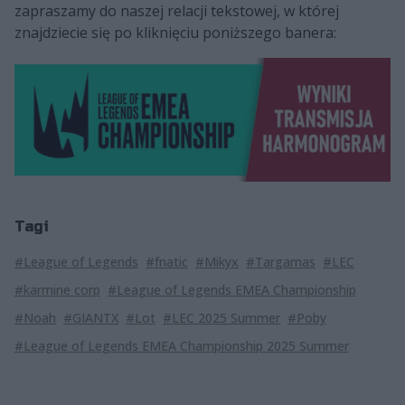
zapraszamy do naszej relacji tekstowej, w której
znajdziecie się po kliknięciu poniższego banera:
Tagi
#League of Legends
#fnatic
#Mikyx
#Targamas
#LEC
#karmine corp
#League of Legends EMEA Championship
#Noah
#GIANTX
#Lot
#LEC 2025 Summer
#Poby
#League of Legends EMEA Championship 2025 Summer