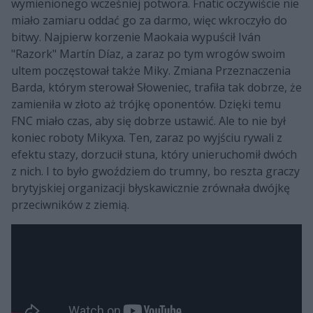
wymienionego wcześniej potwora. Fnatic oczywiście nie
miało zamiaru oddać go za darmo, więc wkroczyło do
bitwy. Najpierw korzenie Maokaia wypuścił Iván
"Razork" Martín Díaz, a zaraz po tym wrogów swoim
ultem poczęstował także Miky. Zmiana Przeznaczenia
Barda, którym sterował Słoweniec, trafiła tak dobrze, że
zamieniła w złoto aż trójkę oponentów. Dzięki temu
FNC miało czas, aby się dobrze ustawić. Ale to nie był
koniec roboty Mikyxa. Ten, zaraz po wyjściu rywali z
efektu stazy, dorzucił stuna, który unieruchomił dwóch
z nich. I to było gwoździem do trumny, bo reszta graczy
brytyjskiej organizacji błyskawicznie zrównała dwójkę
przeciwników z ziemią.