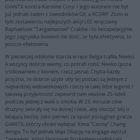
GIANTX kontra Karmine Corp. I jego autorem nie był
już jednak żaden z zawodników GX, a KCORP. Złoto w
tym zestawieniu najlepszych akcji LEC wręczamy
Raphaëlowi "Targamasowi" Crabbé i to bezapelacyjnie.
Jego zagrywka bowiem nie dość, że była efektywna, to
jeszcze efektowna.
W pierwszej odsłonie starcia w ręce Belga trafiła Neeko.
A wszyscy dobrze wiemy, co potrafi robić Neeko (poza
trollowaniem z klonem, rzecz jasna). Chyba każdy
przyzna, że dobrze użyte ulty tej postaci są jednym z
najbardziej widowiskowych rzeczy w całej lidze legend. I
takową przyjemność zapewnił nam właśnie 25-latek
podczas jednej z walk o smoka. W 23. minucie obie
drużyny zebrały się na dolnej rzece, aby stoczyć bój o
latającą bestię. Jako pierwsi za spust pociągnęli gracze
GIANTX, którzy chcieli wyłapać Kima "Cannę" Chang-
donga. To był jednak błąd. Okazję na engage wyczuł
Targamas, który Skocznym Rozkwitem podbił całą