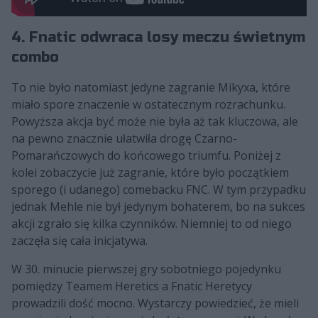
4. Fnatic odwraca losy meczu świetnym
combo
To nie było natomiast jedyne zagranie Mikyxa, które
miało spore znaczenie w ostatecznym rozrachunku.
Powyższa akcja być może nie była aż tak kluczowa, ale
na pewno znacznie ułatwiła drogę Czarno-
Pomarańczowych do końcowego triumfu. Poniżej z
kolei zobaczycie już zagranie, które było początkiem
sporego (i udanego) comebacku FNC. W tym przypadku
jednak Mehle nie był jedynym bohaterem, bo na sukces
akcji zgrało się kilka czynników. Niemniej to od niego
zaczęła się cała inicjatywa.
W 30. minucie pierwszej gry sobotniego pojedynku
pomiędzy Teamem Heretics a Fnatic Heretycy
prowadzili dość mocno. Wystarczy powiedzieć, że mieli