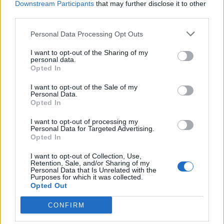
Trybus, który zresztą mocno przysłużył się w całej tej
Downstream Participants
that may further disclose it to other
podróży po finał LTA. Tak więc wczorajsze spotkanie
third parties.
mogło mieć duże znaczenie przede wszystkim dla
Personal Data Processing Opt Outs
polskich kibiców. Rzadko bowiem biało-czerwoni fani
mają szansę obejrzeć finał jakiejkolwiek ligi, gdzie po
I want to opt-out of the Sharing of my
personal data.
obu stronach barykady powiewają flagi Polski. Co by
Opted In
natomiast nie mówić, decydująca bitwa zapowiadała się
na niezwykle jednostronną. Jak jeszcze pokonanie
I want to opt-out of the Sale of my
Personal Data.
Złodziejaszków przez VKS jakkolwiek można było
Opted In
tłumaczyć, tak ewentualne zwycięstwo Trymbiego i
spółki z brygadą Inspireda byłoby już absolutnym
I want to opt-out of processing my
Personal Data for Targeted Advertising.
ewenementem.
Opted In
Finał do jednej bramki, ale VKS stać
I want to opt-out of Collection, Use,
Retention, Sale, and/or Sharing of my
było na jeden punkt
Personal Data that Is Unrelated with the
Purposes for which it was collected.
Opted Out
I rzeczonego ewenementu koniec końców nie było. Ale
po kolei. Cała seria zaczęła się od dwóch naprawdę
CONFIRM
solidnych stompów w wykonaniu dotychczasowych