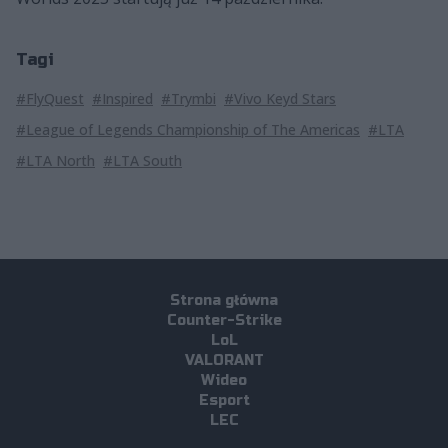
Tagi
#FlyQuest
#Inspired
#Trymbi
#Vivo Keyd Stars
#League of Legends Championship of The Americas
#LTA
#LTA North
#LTA South
Strona główna
Counter-Strike
LoL
VALORANT
Wideo
Esport
LEC