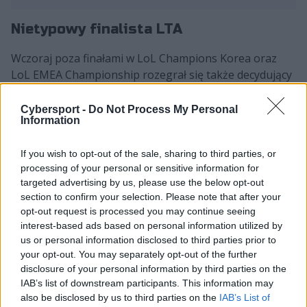
Nietypowy finalista LTA
Wczoraj poza finałami w LoL Champions Korea oraz
LoL EMEA Championship rozegrał się także decydujący
pojedynek w LTA. W ostatecznym boju doszło do dość
niespodziewanej batalii. Jak jeszcze obecność FlyQuest
Cybersport -
Do Not Process My Personal
Information
nie była niczym dziwnym, tak partycypacja Vivo Keyd
Stars już tak. Wszak od momentu połączenia się obu
If you wish to opt-out of the sale, sharing to third parties, or
Ameryk w jeden ekosystem reprezentanci południowej
processing of your personal or sensitive information for
części raczej rzadko dochodzili daleko w play-offach. A
targeted advertising by us, please use the below opt-out
już na pewno nie do finału! Tym razem jednak było
section to confirm your selection. Please note that after your
inaczej, bo VKS dzień wcześniej pokonało 100 Thieves,
opt-out request is processed you may continue seeing
otrzymując przepustkę.
interest-based ads based on personal information utilized by
us or personal information disclosed to third parties prior to
CZYTAJ TEŻ:
Fnatic i kaajak dwa mecze od triumfu
your opt-out. You may separately opt-out of the further
w VALORANT Champions 2025!
disclosure of your personal information by third parties on the
IAB’s list of downstream participants. This information may
Częścią Keyd Stars niezmiennie jest Adrian "Trymbi"
also be disclosed by us to third parties on the
IAB’s List of