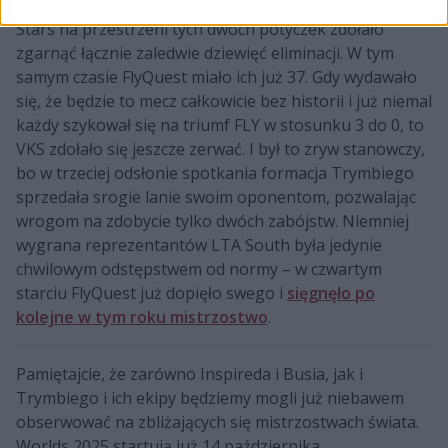
mistrzów rozgrywek. Dość powiedzieć, że Vivo Keyd
Stars na przestrzeni tych dwóch potyczek zdołało
zgarnąć łącznie zaledwie dziewięć eliminacji. W tym
samym czasie FlyQuest miało ich już 37. Gdy wydawało
się, że będzie to mecz całkowicie bez historii i już niemal
każdy szykował się na triumf FLY w stosunku 3 do 0, to
VKS zdołało się jeszcze zerwać. I był to zryw stanowczy,
bo w trzeciej odsłonie spotkania formacja Trymbiego
sprzedała srogie lanie swoim oponentom, pozwalając
wrogom na zdobycie tylko dwóch zabójstw. Niemniej
wygrana reprezentantów LTA South była jedynie
chwilowym odstępstwem od normy – w czwartym
starciu FlyQuest już dopięło swego i
sięgnęło po
kolejne w tym roku mistrzostwo
.
Pamiętajcie, że zarówno Inspireda i Busia, jak i
Trymbiego i ich ekipy będziemy mogli już niebawem
obserwować na zbliżających się mistrzostwach świata.
Worlds 2025 startują już 14 października.