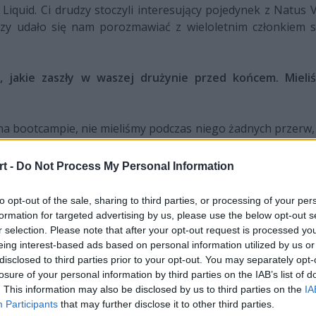
Liquid. Ci drudzy stoczyli interesujący pojedynek z Natus
ezy udało się nam porozmawiać z wieloletnim członkiem s
 jakie zaszły w waszej drużynie przed końcem. Mieliś
 na bootcampie, nie mieliśmy podczas niego żadnych przerw
 mogę powiedzieć, że jesteśmy dobrze przygotowani.
t -
Do Not Process My Personal Information
 musieli radzić sobie bez gracza na pozycji supporta?
to opt-out of the sale, sharing to third parties, or processing of your per
pozycji supporta w tej grze. Myślę, że w zasadzie każdy zawo
formation for targeted advertising by us, please use the below opt-out s
ości. Gdy masz taką strategię, jak nasza, zawsze znajdzie się
r selection. Please note that after your opt-out request is processed y
m z dobrą komunikacją, kiedy na przykład flaszujesz, to 
eing interest-based ads based on personal information utilized by us or
disclosed to third parties prior to your opt-out. You may separately opt-
 względem tego aspektu. W sumie, to nawet wydaje mi się,
losure of your personal information by third parties on the IAB’s list of
kerem.
. This information may also be disclosed by us to third parties on the
IA
Participants
that may further disclose it to other third parties.
ko wam się rozstać, biorąc pod uwagę, że spędził z drużyną