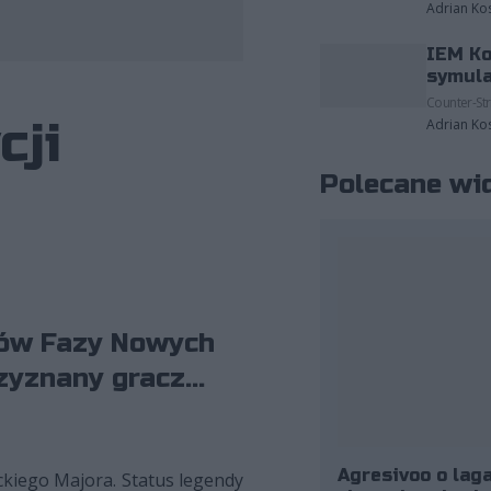
Adrian Ko
IEM Ko
fot. ESL/Adela Sznajder
symula
Counter-Str
cji
Adrian Ko
Polecane wi
ków Fazy Nowych
yznany gracz...
Agresivoo o laga
kiego Majora. Status legendy