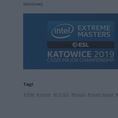
tekstowej:
Tagi
#IEM
#major
#CS:GO
#liquid
#team liquid
#