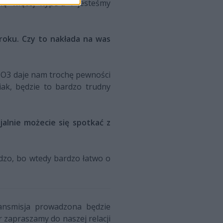
hę więcej hype'u i jesteśmy
 roku. Czy to nakłada na was
 BO3 daje nam trochę pewności
iak, będzie to bardzo trudny
jalnie możecie się spotkać z
dzo, bo wtedy bardzo łatwo o
ransmisja prowadzona będzie
 zapraszamy do naszej relacji