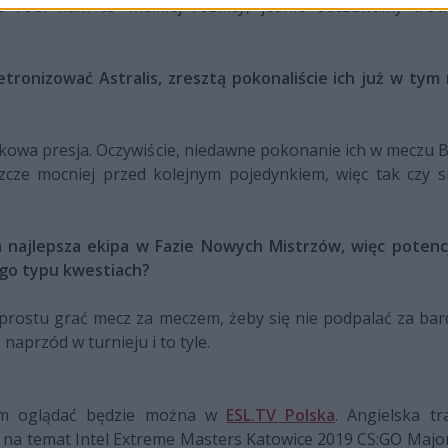
e robi nam to wielkiej różnicy, jednie odczuwamy troc
tronizować Astralis, zresztą pokonaliście ich już w tym
tkowa presja. Oczywiście, niedawne pokonanie ich w meczu
szcze mocniej przed kolejnym pojedynkiem, więc tak czy s
ga najlepsza ekipa w Fazie Nowych Mistrzów, więc potenc
tego typu kwestiach?
prostu grać mecz za meczem, żeby się nie podpalać za bar
naprzód w turnieju i to tyle.
em oglądać będzie można w
ESL.TV Polska
. Angielska t
ji na temat Intel Extreme Masters Katowice 2019 CS:GO Major