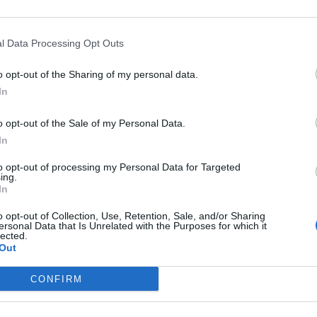
a rzecz dla nas. Teraz mamy adreNa, który bardzo dobrze zn
l Data Processing Opt Outs
owach, bardzo dobrze sprawdzał się w prowadzeniu konwers
iśmy kogoś takiego. Podobnie jest z Ericiem.
o opt-out of the Sharing of my personal data.
In
mecze byly dość bliskie. Co sprawia, że czujecie się pewn
o opt-out of the Sale of my Personal Data.
iskie. Nie trenowaliśmy wcześniej za wiele Overpassa. To b
In
 czują się dobrze. Osobiście uważam, że każdy pojedynek w
 zrobić czegoś nieracjonalnego, chociażby jak compLexity, k
to opt-out of processing my Personal Data for Targeted
ing.
omysł, ale jeśli tylko dojdzie do starcia na bardziej neutra
In
 inne aspekty gry.
o opt-out of Collection, Use, Retention, Sale, and/or Sharing
ersonal Data that Is Unrelated with the Purposes for which it
-offach Majora, powrócicie więc po roku do Spodka. Ja
lected.
Out
CONFIRM
ać kolejne zadania. Naszym celem było przejście Fazy Nowyc
gotować się do kolejnej fazy. To oczywiście inna atmosfera