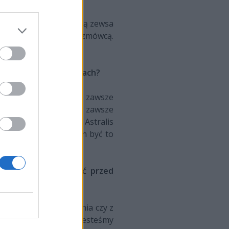
a się na strategii. Rolą zewsa
acji, był świetnym rozmówcą.
i w kluczowych momentach?
yły mecze BO1, więc to zawsze
 takim formacie będzie zawsze
tóre chciało pokonać Astralis
lnej mapie, to powinien być to
kie to uczucie zagrać przed
h Legend, bez znaczenia czy z
 dla nas, ale wszyscy jesteśmy