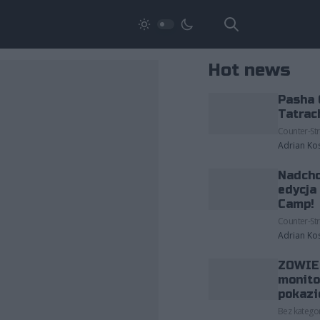
Hot news
Pasha 
Tatrac
Counter-Str
Adrian Ko
Nadcho
edycja
Camp!
Counter-Str
Adrian Ko
ZOWIE 
monito
pokazi
Bez kategor