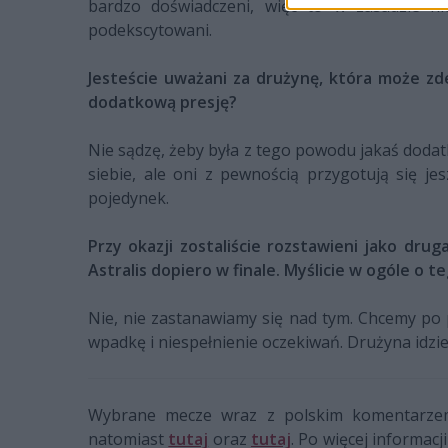
bardzo doświadczeni, więc to w zasadzie ni
podekscytowani.
Jesteście uważani za drużynę, która może zde
dodatkową presję?
Nie sądzę, żeby była z tego powodu jakaś doda
siebie, ale oni z pewnością przygotują się je
pojedynek.
Przy okazji zostaliście rozstawieni jako dru
Astralis dopiero w finale. Myślicie w ogóle o 
Nie, nie zastanawiamy się nad tym. Chcemy po 
wpadkę i niespełnienie oczekiwań. Drużyna idzie 
Wybrane mecze wraz z polskim komentarz
natomiast
tutaj
oraz
tutaj
. Po więcej informac