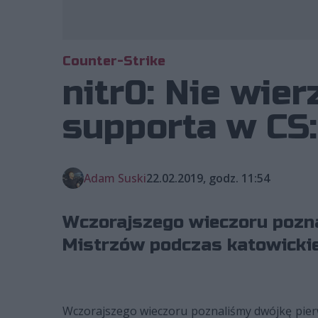
Counter-Strike
nitr0: Nie wier
supporta w CS
Adam Suski
22.02.2019, godz. 11:54
Wczorajszego wieczoru pozn
Mistrzów podczas katowickieg
Wczorajszego wieczoru poznaliśmy dwójkę pier